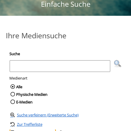
Einfache Suche
Ihre Mediensuche
Suche
Medienart
Wählen Sie die Medienart nach der Sie suc
Alle
Physische Medien
E-Medien
Suche verfeinern (Erweiterte Suche)
Zur Trefferliste