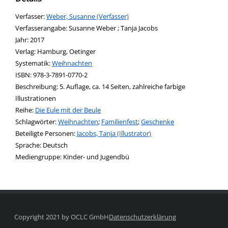
Verfasser:
Suche nach diesem Verfasser
Weber, Susanne (Verfasser)
Verfasserangabe:
Susanne Weber ; Tanja Jacobs
Jahr:
2017
Verlag:
Hamburg, Oetinger
opens in new tab
Diesen Link in neuem Tab öffnen
Systematik:
Suche nach dieser Systematik
Weihnachten
Suche nach diesem Interessenskreis
ISBN:
978-3-7891-0770-2
Beschreibung:
5. Auflage, ca. 14 Seiten, zahlreiche farbige
Illustrationen
Reihe:
Die Eule mit der Beule
Schlagwörter:
Weihnachten
;
Familienfest
;
Geschenke
Beteiligte Personen:
Suche nach dieser Beteiligten Person
Jacobs, Tanja (Illustrator)
Sprache:
Deutsch
Mediengruppe:
Kinder- und Jugendbü
Copyright 2021 by OCLC GmbH
Datenschutzerklärung