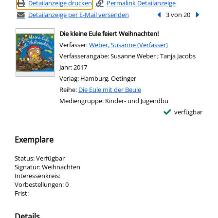
Detailanzeige drucken
Permalink Detailanzeige
Detailanzeige per E-Mail versenden
Vorheriger Treffer
3 von 20
Nächste
Die kleine Eule feiert Weihnachten!
Verfasser:
Suche nach diesem Verfasser
Weber, Susanne (Verfasser)
Verfasserangabe:
Susanne Weber ; Tanja Jacobs
Jahr:
2017
Verlag:
Hamburg, Oetinger
Reihe:
Die Eule mit der Beule
Mediengruppe:
Kinder- und Jugendbü
verfügbar
Exemplare
Status:
Verfügbar
Signatur:
Weihnachten
Interessenkreis:
Vorbestellungen:
0
Frist:
Details