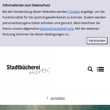
Einfache Suche
zur Navigation springen
zum Inhalt springen
Zur Detailanzeige springen
Informationen zum Datenschutz
Bei der Verwendung dieser Webseite werden
Cookies
angelegt, um die
Funktionalität für Sie optimal gewährleisten zu können. Zudem werden
personenbezogene Daten erhoben und genutzt. Bitte beachten Sie
hierzu unsere allgemeine
Datenschutzerklär1ung
. Mit der weiteren
Nutzung stimmen Sie diesen Bedingungen zu.
anmelden
|
Sprache auswählen