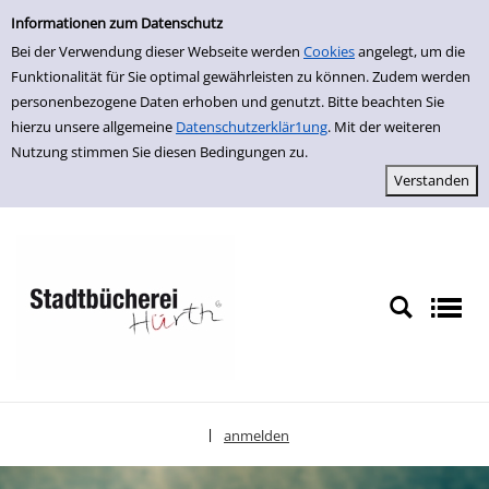
Einfache Suche
zur Navigation springen
zum Inhalt springen
Zur Detailanzeige springen
Informationen zum Datenschutz
Bei der Verwendung dieser Webseite werden
Cookies
angelegt, um die
Funktionalität für Sie optimal gewährleisten zu können. Zudem werden
personenbezogene Daten erhoben und genutzt. Bitte beachten Sie
hierzu unsere allgemeine
Datenschutzerklär1ung
. Mit der weiteren
Nutzung stimmen Sie diesen Bedingungen zu.
anmelden
|
Sprache auswählen