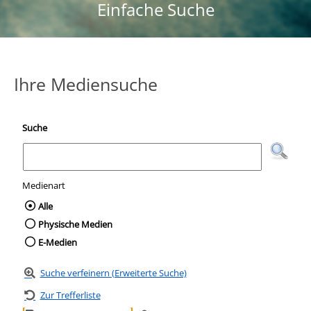
Einfache Suche
Ihre Mediensuche
Suche
Medienart
Wählen Sie die Medienart nach der Sie suc
Alle
Physische Medien
E-Medien
Suche verfeinern (Erweiterte Suche)
Zur Trefferliste