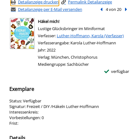
Detailanzeige drucken
Permalink Detailanzeige
Detailanzeige per E-Mail versenden
Vorheriger Treffer
4 von 20
Nächste
Häkel mich!
Lustige Glücksbringer im Miniformat
Verfasser:
Suche nach diesem Verfasser
Luther-Hoffmann, Karola (Verfasser)
Verfasserangabe:
Karola Luther-Hoffmann
Jahr:
2022
Verlag:
München, Christophorus
Mediengruppe:
Sachbücher
verfügbar
Exemplare
Status:
Verfügbar
Signatur:
Freizeit / DIY /Häkeln Luther-Hoffmann
Interessenkreis:
Vorbestellungen:
0
Frist:
Details