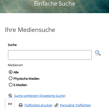
Einfache Suche
Ihre Mediensuche
Suche
Medienart
Wählen Sie die Medienart nach der Sie suc
Alle
Physische Medien
E-Medien
Suche verfeinern (Erweiterte Suche)
Trefferliste drucken
Permalink Trefferliste