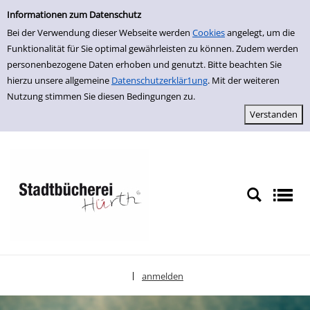
Einfache Suche
zur Navigation springen
zum Inhalt springen
Zu den Suchfiltern springen
Zur Trefferliste springen
Informationen zum Datenschutz
Bei der Verwendung dieser Webseite werden
Cookies
angelegt, um die
Funktionalität für Sie optimal gewährleisten zu können. Zudem werden
personenbezogene Daten erhoben und genutzt. Bitte beachten Sie
hierzu unsere allgemeine
Datenschutzerklär1ung
. Mit der weiteren
Nutzung stimmen Sie diesen Bedingungen zu.
anmelden
|
Sprache auswählen