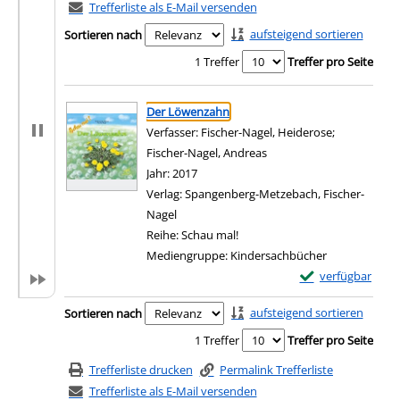
Trefferliste als E-Mail versenden
aufsteigend sortieren
Sortieren nach
1 Treffer
Treffer pro Seite
Suchergebnis
Zu den Suchfiltern springen
Der Löwenzahn
Verfasser:
Fischer-Nagel, Heiderose
;
Fischer-Nagel, Andreas
Suche nach diesem Verfa
Jahr:
2017
Verlag:
Spangenberg-Metzebach, Fischer-
Nagel
Reihe:
Schau mal!
Mediengruppe:
Kindersachbücher
Exemplar-Details
verfügbar
Zum Download von e
Zu den Suchfiltern springen
aufsteigend sortieren
Sortieren nach
1 Treffer
Treffer pro Seite
Trefferliste drucken
Permalink Trefferliste
Trefferliste als E-Mail versenden