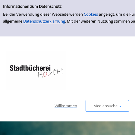
Einfache Suche
zur Navigation springen
zum Inhalt springen
Zu den Suchfiltern springen
Zur Trefferliste springen
Informationen zum Datenschutz
Bei der Verwendung dieser Webseite werden
Cookies
angelegt, um die Fu
allgemeine
Datenschutzerklär1ung
. Mit der weiteren Nutzung stimmen Si
Willkommen
Mediensuche