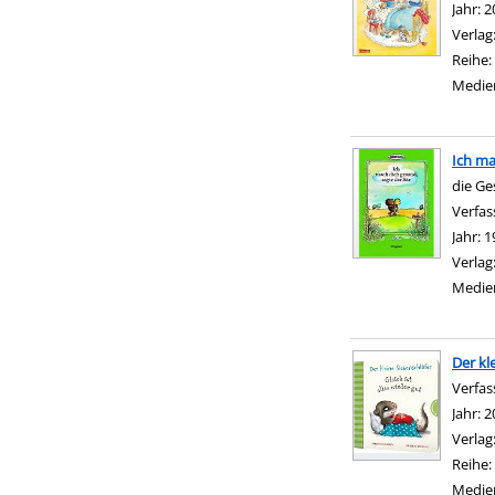
Jahr:
2
Verlag
Reihe:
Medie
Ich ma
die Ge
Verfas
Jahr:
1
Verlag
Medie
Der kle
Verfas
Jahr:
2
Verlag
Reihe:
Medie