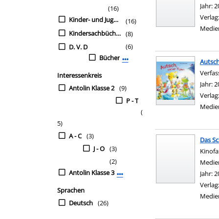
Jahr:
2
(16)
Verlag
Kinder- und Jugendbü
(16)
Medie
Kindersachbücher
(8)
(6)
D. V. D
Bücher
Mehr Mediengruppe-Filter anze
Autsch,
Verfas
Interessenkreis
Jahr:
2
Antolin Klasse 2
(9)
Verlag
P - T
Medie
(
5)
A - C
(3)
Das Sc
J - O
(3)
Kinofa
(2)
Suche 
Medie
Antolin Klasse 3
Jahr:
2
Mehr Interessenkreis-Filter anzei
Verlag
Sprachen
Medie
Deutsch
(26)