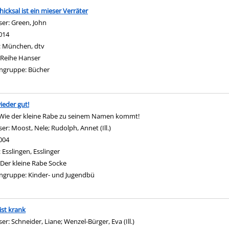
hicksal ist ein mieser Verräter
ser:
Green, John
Suche nach diesem Verfasser
014
:
München, dtv
Reihe Hanser
ngruppe:
Bücher
wieder gut!
Wie der kleine Rabe zu seinem Namen kommt!
ser:
Moost, Nele
;
Rudolph, Annet (Ill.)
Suche nach diesem Verfasser
004
:
Esslingen, Esslinger
Der kleine Rabe Socke
ngruppe:
Kinder- und Jugendbü
ist krank
ser:
Schneider, Liane
;
Wenzel-Bürger, Eva (Ill.)
Suche nach diesem Verfasser