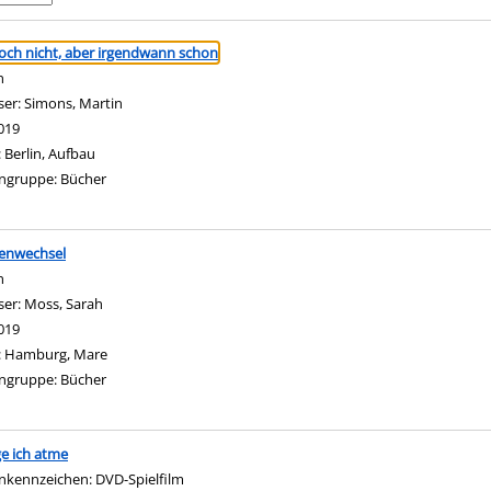
ringen
noch nicht, aber irgendwann schon
n
ser:
Simons, Martin
Suche nach diesem Verfasser
019
:
Berlin, Aufbau
ngruppe:
Bücher
tenwechsel
n
ser:
Moss, Sarah
Suche nach diesem Verfasser
019
:
Hamburg, Mare
ngruppe:
Bücher
e ich atme
nach diesem Verfasser
nkennzeichen:
DVD-Spielfilm