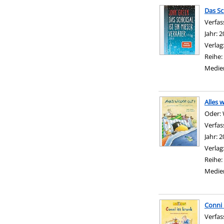
Das Sc
Verfas
Jahr:
2
Verlag
Reihe:
Medie
Alles 
Oder: 
Verfas
Jahr:
2
Verlag
Reihe:
Medie
Conni 
Verfas