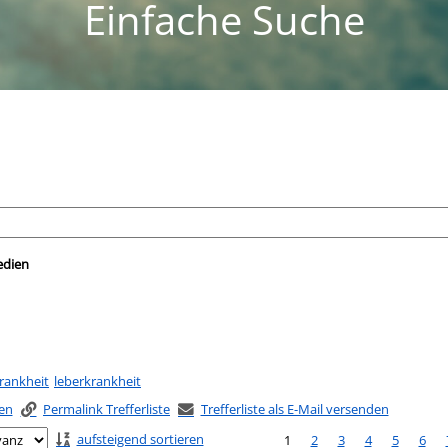
Einfache Suche
nach der Sie suchen wollen.
edien
rankheit
leberkrankheit
ken
Permalink Trefferliste
Trefferliste als E-Mail versenden
aufsteigend sortieren
1
2
3
4
5
6