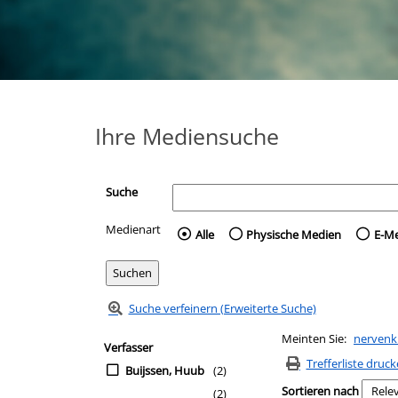
Ihre Mediensuche
Suche
Medienart
Wählen Sie die Medienart 
Alle
Physische Medien
E-M
Suche verfeinern (Erweiterte Suche)
Zur Trefferliste springen
Meinten Sie:
nervenk
Suchfilter
Verfasser
Trefferliste druc
Buijssen, Huub
(2)
Sortieren nach
(2)