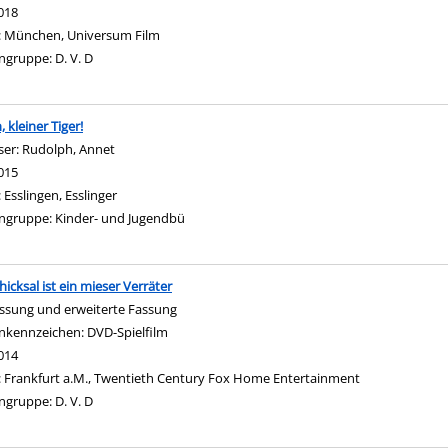
018
:
München, Universum Film
ngruppe:
D. V. D
igen
 kleiner Tiger!
ser:
Rudolph, Annet
Suche nach diesem Verfasser
015
:
Esslingen, Esslinger
ngruppe:
Kinder- und Jugendbü
hicksal ist ein mieser Verräter
ssung und erweiterte Fassung
nach diesem Verfasser
nkennzeichen:
DVD-Spielfilm
014
gen
:
Frankfurt a.M., Twentieth Century Fox Home Entertainment
ngruppe:
D. V. D