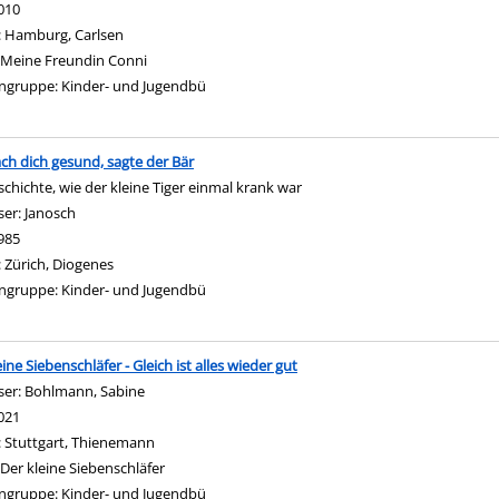
010
:
Hamburg, Carlsen
Meine Freundin Conni
ngruppe:
Kinder- und Jugendbü
ch dich gesund, sagte der Bär
schichte, wie der kleine Tiger einmal krank war
ser:
Janosch
Suche nach diesem Verfasser
985
:
Zürich, Diogenes
ngruppe:
Kinder- und Jugendbü
ine Siebenschläfer - Gleich ist alles wieder gut
ser:
Bohlmann, Sabine
Suche nach diesem Verfasser
021
:
Stuttgart, Thienemann
Der kleine Siebenschläfer
ngruppe:
Kinder- und Jugendbü