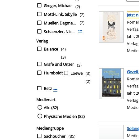
Greger, Michael
(2)
Suchergebnis
Zu den Suchfiltern sp
Mottl-Link, Sibylle
(2)
Jetzt 
Roma
(2)
Mueller, Dagmar H.
Verfas
Schaenzler, Nicole
Mehr Verfasser-Filter anzeigen
Jahr:
2
Verlag
Verlag
Balance
(4)
Medie
(3)
Gräfe und Unzer
(3)
Gezei
Humboldt
Loewe
(3)
Roma
(2)
Verfas
Betz
Mehr Verlag-Filter anzeigen
Jahr:
2
Medienart
Verlag
Medie
Alle (82)
Physische Medien (82)
Mediengruppe
Solang
Suche 
Medie
Sachbücher
(35)