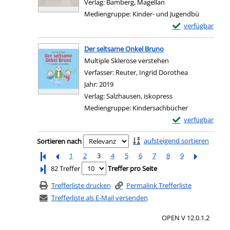
Verlag:
Bamberg, Magellan
Mediengruppe:
Kinder- und Jugendbü
Exemplar-Details v
verfügbar
Zum Download von e
Der seltsame Onkel Bruno
Multiple Sklerose verstehen
Verfasser:
Reuter, Ingrid Dorothea
Suche nach d
Jahr:
2019
Verlag:
Salzhausen, iskopress
Mediengruppe:
Kindersachbücher
Exemplar-Details
verfügbar
Zum Download von e
Zu den Suchfiltern springen
aufsteigend sortieren
Sortieren nach
1
2
3
4
5
6
7
8
9
Letzte Seite
82 Treffer
Treffer pro Seite
Trefferliste drucken
Permalink Trefferliste
Trefferliste als E-Mail versenden
OPEN V 12.0.1.2