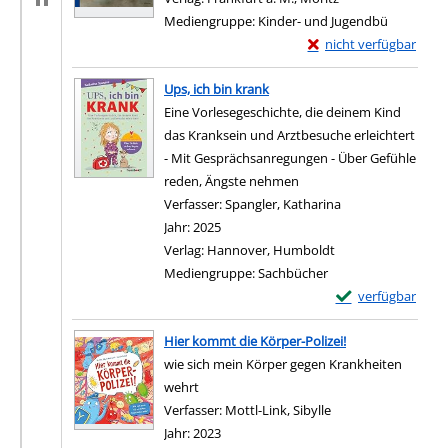
Mediengruppe:
Kinder- und Jugendbü
Exemplar-Details von 
nicht verfügbar
Zum Download von exter
Ups, ich bin krank
Eine Vorlesegeschichte, die deinem Kind
das Kranksein und Arztbesuche erleichtert
- Mit Gesprächsanregungen - Über Gefühle
reden, Ängste nehmen
Verfasser:
Spangler, Katharina
Suche nach diese
Jahr:
2025
Verlag:
Hannover, Humboldt
Mediengruppe:
Sachbücher
Exemplar-Details 
verfügbar
Zum Download von e
Hier kommt die Körper-Polizei!
wie sich mein Körper gegen Krankheiten
wehrt
Verfasser:
Mottl-Link, Sibylle
Suche nach diesem 
Jahr:
2023