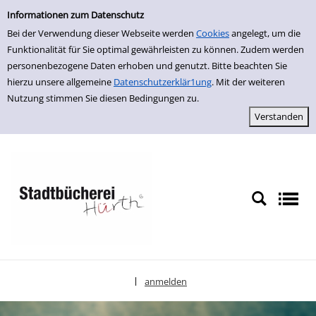
Einfache Suche
zur Navigation springen
zum Inhalt springen
Zu den Suchfiltern springen
Zur Trefferliste springen
Informationen zum Datenschutz
Bei der Verwendung dieser Webseite werden
Cookies
angelegt, um die
Funktionalität für Sie optimal gewährleisten zu können. Zudem werden
personenbezogene Daten erhoben und genutzt. Bitte beachten Sie
hierzu unsere allgemeine
Datenschutzerklär1ung
. Mit der weiteren
Nutzung stimmen Sie diesen Bedingungen zu.
anmelden
|
Sprache auswählen