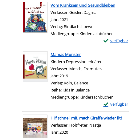
Vom Kranksein und Gesundbleiben
Verfasser:
Geisler, Dagmar
Suche nach diesem Ve
Jahr:
2021
Verlag:
Bindlach, Loewe
Mediengruppe:
Kindersachbücher
Exemplar-Details
verfügbar
Zum Download von e
Mamas Monster
Kindern Depression erklären
Verfasser:
Mosch, Erdmute v.
Suche nach diesem
Jahr:
2019
Verlag:
Köln, Balance
Reihe:
Kids in Balance
Mediengruppe:
Kindersachbücher
Exemplar-Details
verfügbar
Zum Download von e
Hilf schnell mit, mach Giraffe wieder fit!
Verfasser:
Holtfreter, Nastja
Suche nach diesem 
Jahr:
2020