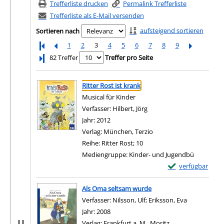
Trefferliste drucken
Permalink Trefferliste
Trefferliste als E-Mail versenden
aufsteigend sortieren
Sortieren nach
1
2
3
4
5
6
7
8
9
Letzte Seite
82 Treffer
Treffer pro Seite
Suchergebnis
Zu den Suchfiltern springen
Ritter Rost ist krank
Musical für Kinder
Verfasser:
Hilbert, Jörg
Suche nach diesem Verfas
Jahr:
2012
Verlag:
München, Terzio
Reihe:
Ritter Rost; 10
Mediengruppe:
Kinder- und Jugendbü
Exemplar-Details 
verfügbar
Zum Download von e
Als Oma seltsam wurde
Verfasser:
Nilsson, Ulf
;
Eriksson, Eva
Suche nach 
Jahr:
2008
Verlag:
Frankfurt a. M., Moritz