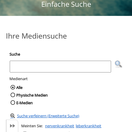
Einfache Suche
Ihre Mediensuche
Suche
Medienart
Wählen Sie die Medienart nach der Sie suc
Alle
Physische Medien
E-Medien
Suche verfeinern (Erweiterte Suche)
Meinten Sie:
nervenkrankheit
leberkrankheit