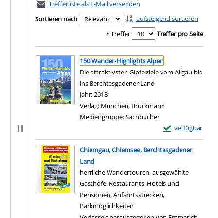
Trefferliste als E-Mail versenden
aufsteigend sortieren
Sortieren nach
8 Treffer
Treffer pro Seite
Suchergebnis
Zu den Suchfiltern springen
150 Wander-Highlights Alpen
Die attraktivsten Gipfelziele vom Allgäu bis
ins Berchtesgadener Land
Suche nach diesem Verfasser
Jahr:
2018
Verlag:
München, Bruckmann
Mediengruppe:
Sachbücher
Exemplar-Details
verfügbar
Zum Download von e
Chiemgau, Chiemsee, Berchtesgadener
Land
herrliche Wandertouren, ausgewählte
Gasthöfe, Restaurants, Hotels und
Pensionen, Anfahrtsstrecken,
Parkmöglichkeiten
Verfasser:
herausgegeben von Emmerich