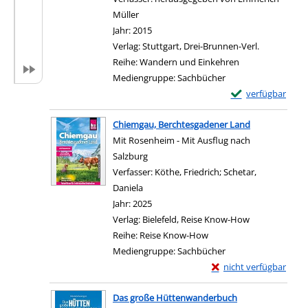
Müller
Suche nach diesem Verfasser
Jahr:
2015
Verlag:
Stuttgart, Drei-Brunnen-Verl.
Reihe:
Wandern und Einkehren
Mediengruppe:
Sachbücher
Exemplar-Details
verfügbar
Zum Download von e
Chiemgau, Berchtesgadener Land
Mit Rosenheim - Mit Ausflug nach
Salzburg
Verfasser:
Köthe, Friedrich
;
Schetar,
Daniela
Suche nach diesem Verfasser
Jahr:
2025
Verlag:
Bielefeld, Reise Know-How
Reihe:
Reise Know-How
Mediengruppe:
Sachbücher
Exemplar-Details von
nicht verfügbar
Zum Download von exter
Das große Hüttenwanderbuch