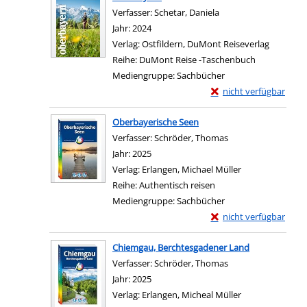
Verfasser:
Schetar, Daniela
Suche nach diesem Ve
Jahr:
2024
Verlag:
Ostfildern, DuMont Reiseverlag
Reihe:
DuMont Reise -Taschenbuch
Mediengruppe:
Sachbücher
Exemplar-Details von
nicht verfügbar
Zum Download von exter
Oberbayerische Seen
Verfasser:
Schröder, Thomas
Suche nach diesem 
Jahr:
2025
Verlag:
Erlangen, Michael Müller
Reihe:
Authentisch reisen
Mediengruppe:
Sachbücher
Exemplar-Details von 
nicht verfügbar
Zum Download von exter
Chiemgau, Berchtesgadener Land
Verfasser:
Schröder, Thomas
Suche nach diesem 
Jahr:
2025
Verlag:
Erlangen, Micheal Müller