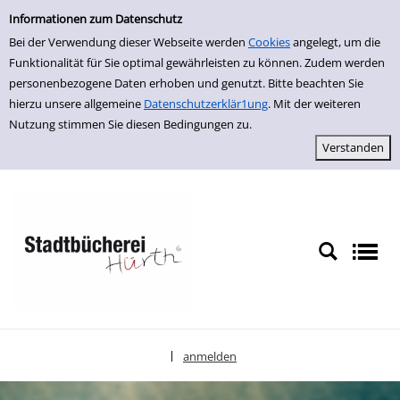
Einfache Suche
zur Navigation springen
zum Inhalt springen
Zu den Suchfiltern springen
Zur Trefferliste springen
Informationen zum Datenschutz
Bei der Verwendung dieser Webseite werden
Cookies
angelegt, um die
Funktionalität für Sie optimal gewährleisten zu können. Zudem werden
personenbezogene Daten erhoben und genutzt. Bitte beachten Sie
hierzu unsere allgemeine
Datenschutzerklär1ung
. Mit der weiteren
Nutzung stimmen Sie diesen Bedingungen zu.
anmelden
|
Sprache auswählen