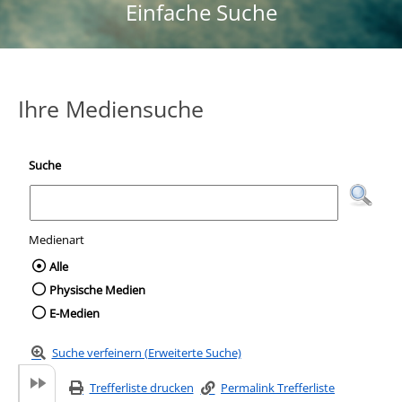
Einfache Suche
Ihre Mediensuche
Suche
Medienart
Wählen Sie die Medienart nach der Sie suc
Alle
Physische Medien
E-Medien
Suche verfeinern (Erweiterte Suche)
Trefferliste drucken
Permalink Trefferliste