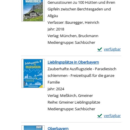
Genusstouren zu 100 Hütten und ihren
Gipfeln zwischen Berchtesgaden und
Allgäu
Verfasser:
Bauregger, Heinrich
Suche nach diese
Jahr:
2018
Verlag:
München, Bruckmann
Mediengruppe:
Sachbücher
Exemplar-Details
verfügbar
Zum Download von e
Lieblingsplätze in Oberbayern
Zauberhafte Ausflugsziele - Paradiesisch
schlemmen - Freizeitspaß für die ganze
Familie
Suche nach diesem Verfasser
Jahr:
2024
Verlag:
Meßkirch, Gmeiner
Reihe:
Gmeiner Lieblingsplätze
Mediengruppe:
Sachbücher
Exemplar-Details 
verfügbar
Zum Download von e
Oberbayern