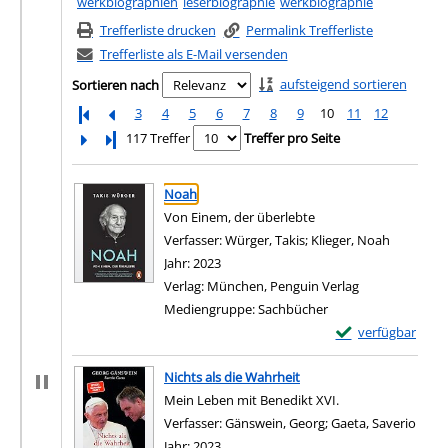
werkbiographien
leserbiographie
werkbiographie
Trefferliste drucken
Permalink Trefferliste
Trefferliste als E-Mail versenden
aufsteigend sortieren
Sortieren nach
3
4
5
6
7
8
9
10
11
12
Letzte Seite
117 Treffer
Treffer pro Seite
Suchergebnis
Zu den Suchfiltern springen
Noah
Von Einem, der überlebte
Verfasser:
Würger, Takis
;
Klieger, Noah
Suche nac
Jahr:
2023
Verlag:
München, Penguin Verlag
Mediengruppe:
Sachbücher
Exemplar-Details
verfügbar
Zum Download von e
Nichts als die Wahrheit
Mein Leben mit Benedikt XVI.
Verfasser:
Gänswein, Georg
;
Gaeta, Saverio
Suche
Jahr:
2023