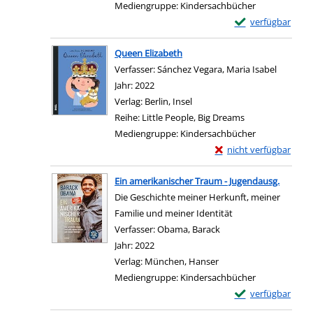
Mediengruppe:
Kindersachbücher
Exemplar-Details
verfügbar
Zum Download von e
Queen Elizabeth
Verfasser:
Sánchez Vegara, Maria Isabel
Suche na
Jahr:
2022
Verlag:
Berlin, Insel
Reihe:
Little People, Big Dreams
Mediengruppe:
Kindersachbücher
Exemplar-Details von 
nicht verfügbar
Zum Download von exter
Ein amerikanischer Traum - Jugendausg.
Die Geschichte meiner Herkunft, meiner
Familie und meiner Identität
Verfasser:
Obama, Barack
Suche nach diesem Ve
Jahr:
2022
Verlag:
München, Hanser
Mediengruppe:
Kindersachbücher
Exemplar-Details 
verfügbar
Zum Download von e