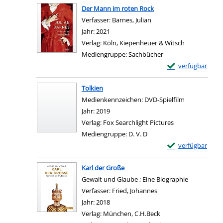
Der Mann im roten Rock
Verfasser:
Barnes, Julian
Suche nach diesem Verf
Jahr:
2021
Verlag:
Köln, Kiepenheuer & Witsch
Mediengruppe:
Sachbücher
Exemplar-Details
verfügbar
Zum Download von e
Tolkien
Suche nach diesem Verfasser
Medienkennzeichen:
DVD-Spielfilm
Jahr:
2019
Verlag:
Fox Searchlight Pictures
Mediengruppe:
D. V. D
Exemplar-Details 
verfügbar
Zum Download von e
Karl der Große
Gewalt und Glaube ; Eine Biographie
Verfasser:
Fried, Johannes
Suche nach diesem Ve
Jahr:
2018
Verlag:
München, C.H.Beck