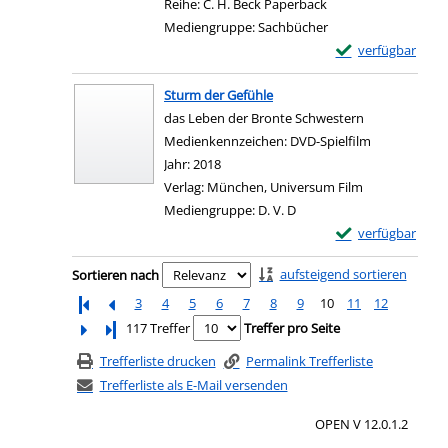
Reihe:
C. H. Beck Paperback
Mediengruppe:
Sachbücher
Exemplar-Details 
verfügbar
Zum Download von e
Sturm der Gefühle
das Leben der Bronte Schwestern
Suche nach diesem Verfasser
Medienkennzeichen:
DVD-Spielfilm
Jahr:
2018
Verlag:
München, Universum Film
Mediengruppe:
D. V. D
Exemplar-Details
verfügbar
Zum Download von e
Zu den Suchfiltern springen
aufsteigend sortieren
Sortieren nach
3
4
5
6
7
8
9
10
11
12
Letzte Seite
117 Treffer
Treffer pro Seite
Trefferliste drucken
Permalink Trefferliste
Trefferliste als E-Mail versenden
OPEN V 12.0.1.2