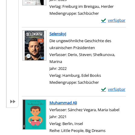
Verlag:
Freiburg im Breisgau, Herder
Mediengruppe:
Sachbücher
Exemplar-Details 
verfügbar
Zum Download von e
Selenskyj
Die ungewöhnliche Geschichte des
ukrainischen Präsidenten
Verfasser:
Derix, Steven
;
Shelkunova,
Marina
Suche nach diesem Verfasser
Jahr:
2022
Verlag:
Hamburg, Edel Books
Mediengruppe:
Sachbücher
Exemplar-Details 
verfügbar
Zum Download von e
Muhammad Ali
Verfasser:
Sánchez Vegara, Maria Isabel
Suche na
Jahr:
2021
Verlag:
Berlin, Insel
Reihe:
Little People, Big Dreams