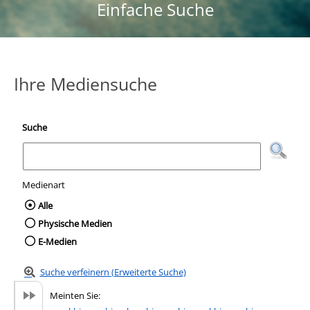
Einfache Suche
Ihre Mediensuche
Suche
Medienart
Wählen Sie die Medienart nach der Sie suc
Alle
Physische Medien
E-Medien
Suche verfeinern (Erweiterte Suche)
Meinten Sie: