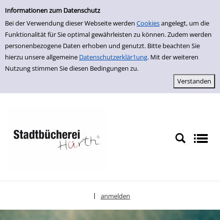
Einfache Suche
zur Navigation springen
zum Inhalt springen
Zu den Suchfiltern springen
Zur Trefferliste springen
Informationen zum Datenschutz
Bei der Verwendung dieser Webseite werden
Cookies
angelegt, um die
Funktionalität für Sie optimal gewährleisten zu können. Zudem werden
personenbezogene Daten erhoben und genutzt. Bitte beachten Sie
hierzu unsere allgemeine
Datenschutzerklär1ung
. Mit der weiteren
Nutzung stimmen Sie diesen Bedingungen zu.
anmelden
|
Sprache auswählen