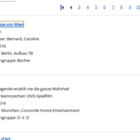
3
4
5
6
7
8
9
1
ringen
use von Wien
n
ser:
Bernard, Caroline
Suche nach diesem Verfasser
018
:
Berlin, Aufbau TB
ngruppe:
Bücher
egende erzählt nie die ganze Wahrheit
nach diesem Verfasser
nkennzeichen:
DVD-Spielfilm
014
:
München, Concorde Home Entertainment
ngruppe:
D. V. D
 d'Arc