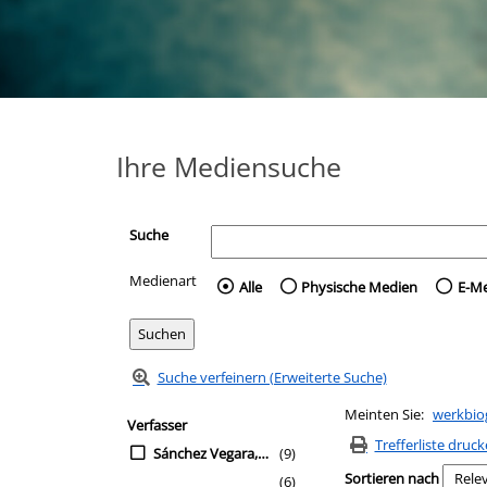
Ihre Mediensuche
Suche
Medienart
Wählen Sie die Medienart 
Alle
Physische Medien
E-M
Suche verfeinern (Erweiterte Suche)
Zur Trefferliste springen
Meinten Sie:
werkbio
Suchfilter
Verfasser
Trefferliste druc
Sánchez Vegara, Maria Isabel
(9)
Sortieren nach
(6)