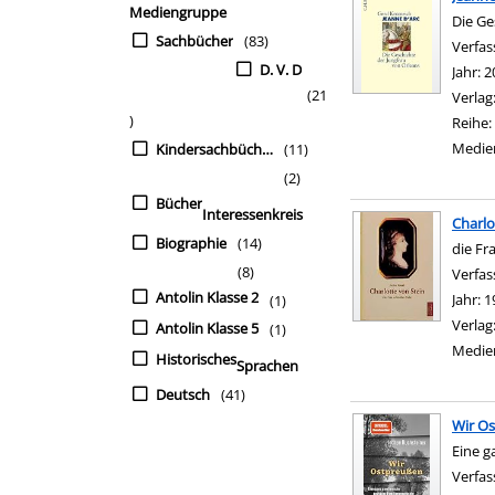
Mediengruppe
Die Ge
Sachbücher
(83)
Verfas
D. V. D
Jahr:
2
(21
Verlag
)
Reihe:
Medie
Kindersachbücher
(11)
(2)
Bücher
Interessenkreis
Charlo
Biographie
(14)
die Fr
(8)
Verfas
Antolin Klasse 2
Jahr:
1
(1)
Verlag
Antolin Klasse 5
(1)
Medie
Historisches
Sprachen
Deutsch
(41)
Wir O
Eine g
Verfas