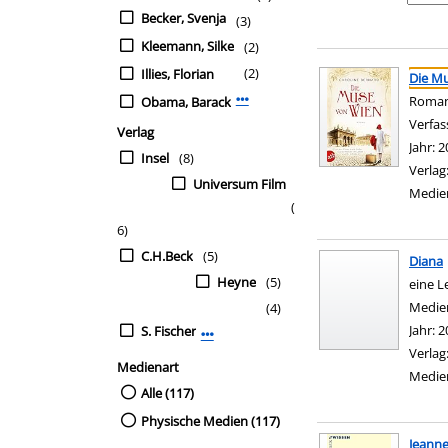
Becker, Svenja
(3)
Kleemann, Silke
(2)
Suchergebnis
Zu den Suchfiltern sp
(2)
Illies, Florian
Die M
Roma
Obama, Barack
Mehr Verfasser-Filter anzeigen
Verfas
Verlag
Jahr:
2
Insel
(8)
Verlag
Universum Film
Medie
(
6)
C.H.Beck
(5)
Diana
Heyne
(5)
eine L
Suche 
Medie
(4)
Jahr:
2
S. Fischer
Mehr Verlag-Filter anzeigen
Verlag
Medienart
Medie
Alle (117)
Physische Medien (117)
Jeanne