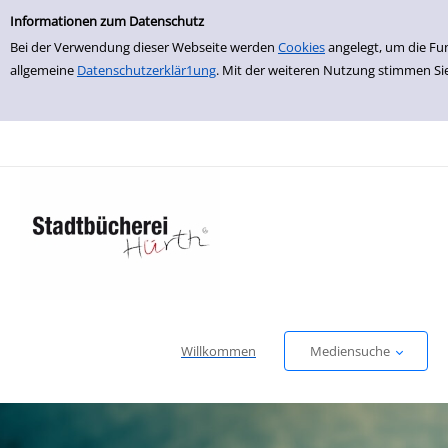
Einfache Suche
zur Navigation springen
zum Inhalt springen
Zu den Suchfiltern springen
Zur Trefferliste springen
Informationen zum Datenschutz
Bei der Verwendung dieser Webseite werden
Cookies
angelegt, um die Fu
allgemeine
Datenschutzerklär1ung
. Mit der weiteren Nutzung stimmen Si
Willkommen
Mediensuche