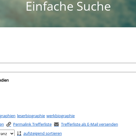
Einfache Suche
nach der Sie suchen wollen.
edien
graphien
leserbiographie
werkbiographie
ken
Permalink Trefferliste
Trefferliste als E-Mail versenden
aufsteigend sortieren