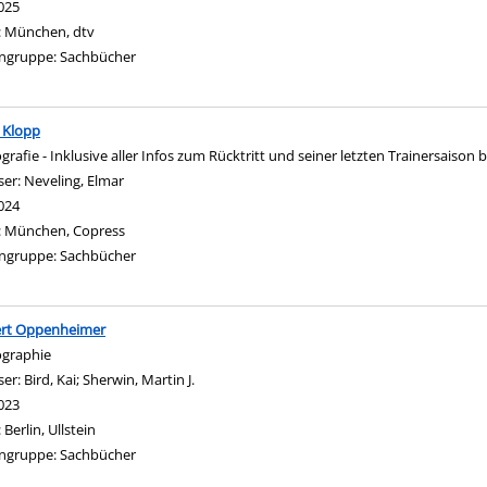
025
:
München, dtv
ngruppe:
Sachbücher
 Klopp
ografie - Inklusive aller Infos zum Rücktritt und seiner letzten Trainersaison
ser:
Neveling, Elmar
Suche nach diesem Verfasser
024
:
München, Copress
ngruppe:
Sachbücher
ert Oppenheimer
ographie
ser:
Bird, Kai
;
Sherwin, Martin J.
Suche nach diesem Verfasser
023
:
Berlin, Ullstein
ngruppe:
Sachbücher