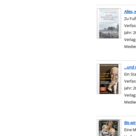
Alles,
Zu Fuß
Verfas
Jahr:
2
Verlag
Medie
...und
Ein St
Verfas
Jahr:
2
Verlag
Medie
Bis wi
Eine M