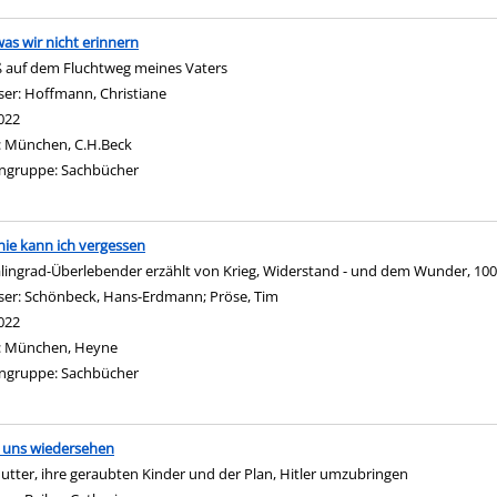
 was wir nicht erinnern
 auf dem Fluchtweg meines Vaters
ser:
Hoffmann, Christiane
Suche nach diesem Verfasser
022
:
München, C.H.Beck
ngruppe:
Sachbücher
 nie kann ich vergessen
alingrad-Überlebender erzählt von Krieg, Widerstand - und dem Wunder, 100
ser:
Schönbeck, Hans-Erdmann
;
Pröse, Tim
Suche nach diesem Verfasser
022
:
München, Heyne
ngruppe:
Sachbücher
r uns wiedersehen
utter, ihre geraubten Kinder und der Plan, Hitler umzubringen