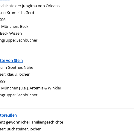
schichte der Jungfrau von Orleans
ser:
Krumeich, Gerd
Suche nach diesem Verfasser
006
:
München, Beck
Beck Wissen
ngruppe:
Sachbücher
tte von Stein
au in Goethes Nähe
ser:
Klauß, Jochen
Suche nach diesem Verfasser
999
:
München [u.a.], Artemis & Winkler
ngruppe:
Sachbücher
stpreußen
anz gewöhnliche Familiengeschichte
ser:
Buchsteiner, Jochen
Suche nach diesem Verfasser