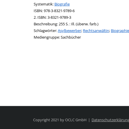
opens in new tab
Diesen Link in neuem Tab öffnen
Systematik:
Suche nach dieser Systematik
Biografie
Suche nach diesem Interessenskreis
ISBN:
978-3-8321-9789-6
2. ISBN:
3-8321-9789-3
Beschreibung:
255 S. : Ill. (überw. farb.)
Schlagwörter:
Asylbewerber
;
Rechtsanwältin
;
Biographi
Suche nach dieser Beteiligten Person
Mediengruppe:
Sachbücher
Copyright 2021 by OCLC GmbH
Datenschutzerklärun