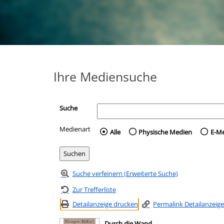
Ihre Mediensuche
Suche
Medienart
Wählen Sie die Medienart 
Alle
Physische Medien
E-M
Suche verfeinern (Erweiterte Suche)
Zur Trefferliste
Detailanzeige drucken
Permalink Detailanzeige
Durch die Wand