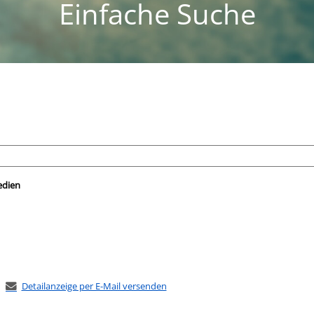
Einfache Suche
nach der Sie suchen wollen.
edien
Detailanzeige per E-Mail versenden