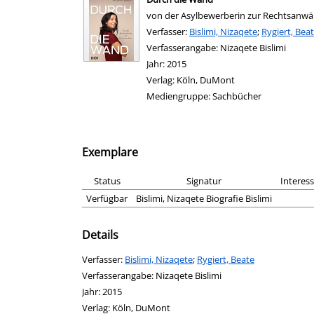
von der Asylbewerberin zur Rechtsanwäl
Verfasser:
Suche nach diesem Verfasser
Bislimi, Nizaqete
;
Rygiert, Bea
Verfasserangabe:
Nizaqete Bislimi
Jahr:
2015
Verlag:
Köln, DuMont
Mediengruppe:
Sachbücher
Exemplare
Status
Signatur
Interes
Verfügbar
Bislimi, Nizaqete Biografie Bislimi
Details
Verfasser:
Suche nach diesem Verfasser
Bislimi, Nizaqete
;
Rygiert, Beate
Verfasserangabe:
Nizaqete Bislimi
Jahr:
2015
Verlag:
Köln, DuMont