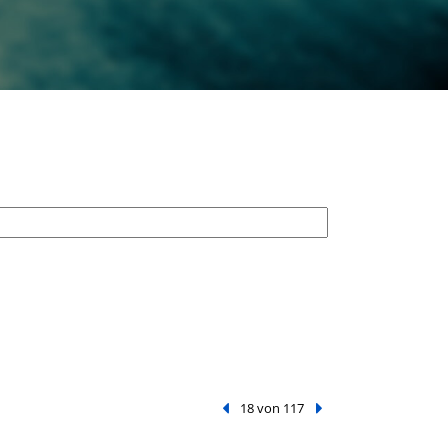
Vorheriger Treffer
18 von 117
Nächster Treffer