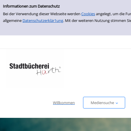
Einfache Suche
zur Navigation springen
zum Inhalt springen
Zur Detailanzeige springen
Informationen zum Datenschutz
Bei der Verwendung dieser Webseite werden
Cookies
angelegt, um die Fu
allgemeine
Datenschutzerklär1ung
. Mit der weiteren Nutzung stimmen Si
Willkommen
Mediensuche