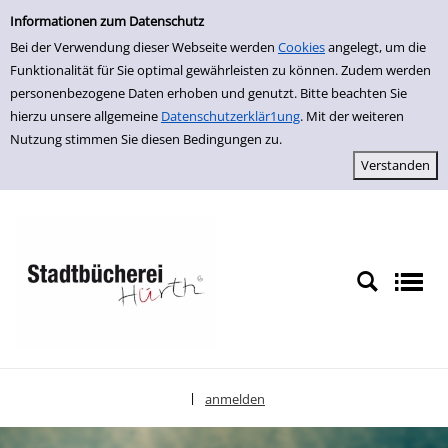
Einfache Suche
zur Navigation springen
zum Inhalt springen
Zur Detailanzeige springen
Informationen zum Datenschutz
Bei der Verwendung dieser Webseite werden
Cookies
angelegt, um die
Funktionalität für Sie optimal gewährleisten zu können. Zudem werden
personenbezogene Daten erhoben und genutzt. Bitte beachten Sie
hierzu unsere allgemeine
Datenschutzerklär1ung
. Mit der weiteren
Nutzung stimmen Sie diesen Bedingungen zu.
anmelden
|
Sprache auswählen