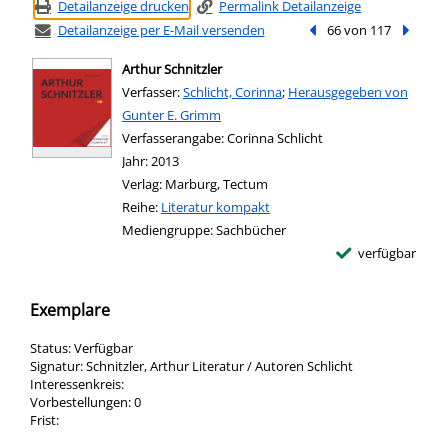
Detailanzeige drucken
Permalink Detailanzeige
Detailanzeige per E-Mail versenden
Vorheriger Treffer
66 von 117
Nächste
Arthur Schnitzler
Verfasser:
Suche nach diesem Verfasser
Schlicht, Corinna
;
Herausgegeben von
Gunter E. Grimm
Verfasserangabe:
Corinna Schlicht
Jahr:
2013
Verlag:
Marburg, Tectum
Reihe:
Literatur kompakt
Mediengruppe:
Sachbücher
verfügbar
Exemplare
Status:
Verfügbar
Signatur:
Schnitzler, Arthur Literatur / Autoren Schlicht
Interessenkreis:
Vorbestellungen:
0
Frist: