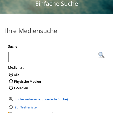
Einfache Suche
Ihre Mediensuche
Suche
Medienart
Wählen Sie die Medienart nach der Sie suc
Alle
Physische Medien
E-Medien
Suche verfeinern (Erweiterte Suche)
Zur Trefferliste