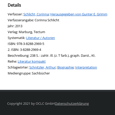
Details
Verfasser:
Suche nach diesem Verfasser
Schlicht, Corinna
;
Herausgegeben von Gunter E. Grimm
Verfasserangabe:
Corinna Schlicht
Jahr:
2013
Verlag:
Marburg, Tectum
opens in new tab
Diesen Link in neuem Tab öffnen
Systematik:
Suche nach dieser Systematik
Literatur / Autoren
Suche nach diesem Interessenskreis
ISBN:
978-3-8288-2969-5
2. ISBN:
3-8288-2969-4
Beschreibung:
238 S. : zahlr. Ill. (z. T farb.), graph. Darst., Kt.
Reihe:
Literatur kompakt
Schlagwörter:
Schnitzler, Arthur
;
Biographie
;
Interpretation
Suche nach dieser Beteiligten Person
Mediengruppe:
Sachbücher
Copyright 2021 by OCLC GmbH
Datenschutzerklärung