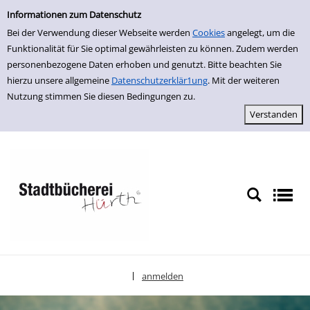
Einfache Suche
zur Navigation springen
zum Inhalt springen
Zur Detailanzeige springen
Informationen zum Datenschutz
Bei der Verwendung dieser Webseite werden
Cookies
angelegt, um die
Funktionalität für Sie optimal gewährleisten zu können. Zudem werden
personenbezogene Daten erhoben und genutzt. Bitte beachten Sie
hierzu unsere allgemeine
Datenschutzerklär1ung
. Mit der weiteren
Nutzung stimmen Sie diesen Bedingungen zu.
anmelden
|
Sprache auswählen