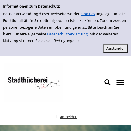
Einfache Suche
zur Navigation springen
zum Inhalt springen
Zu den Suchfiltern springen
Zur Trefferliste springen
Informationen zum Datenschutz
Bei der Verwendung dieser Webseite werden
Cookies
angelegt, um die
Funktionalität für Sie optimal gewährleisten zu können. Zudem werden
personenbezogene Daten erhoben und genutzt. Bitte beachten Sie
hierzu unsere allgemeine
Datenschutzerklär1ung
. Mit der weiteren
Nutzung stimmen Sie diesen Bedingungen zu.
anmelden
|
Sprache auswählen