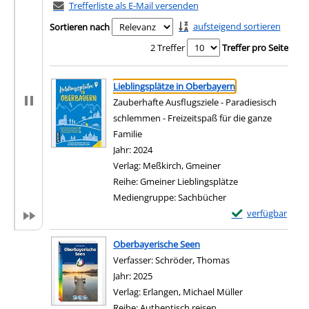
Trefferliste als E-Mail versenden
aufsteigend sortieren
Sortieren nach
2 Treffer
Treffer pro Seite
Suchergebnis
Zu den Suchfiltern springen
Lieblingsplätze in Oberbayern
Zauberhafte Ausflugsziele - Paradiesisch
schlemmen - Freizeitspaß für die ganze
Familie
Suche nach diesem Verfasser
Jahr:
2024
Verlag:
Meßkirch, Gmeiner
Reihe:
Gmeiner Lieblingsplätze
Mediengruppe:
Sachbücher
Exemplar-Details 
verfügbar
Zum Download von e
Oberbayerische Seen
Verfasser:
Schröder, Thomas
Suche nach diesem 
Jahr:
2025
Verlag:
Erlangen, Michael Müller
Reihe:
Authentisch reisen