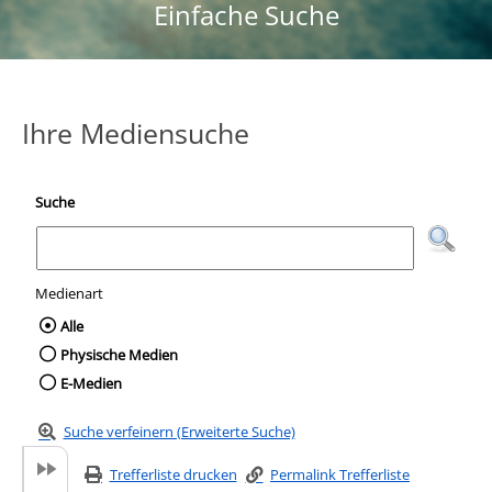
Einfache Suche
Ihre Mediensuche
Suche
Medienart
Wählen Sie die Medienart nach der Sie suc
Alle
Physische Medien
E-Medien
Suche verfeinern (Erweiterte Suche)
Trefferliste drucken
Permalink Trefferliste