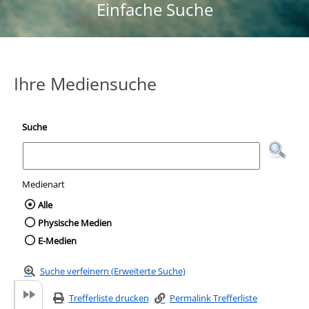
Einfache Suche
Ihre Mediensuche
Suche
Medienart
Wählen Sie die Medienart nach der Sie suc
Alle
Physische Medien
E-Medien
Suche verfeinern (Erweiterte Suche)
Trefferliste drucken
Permalink Trefferliste