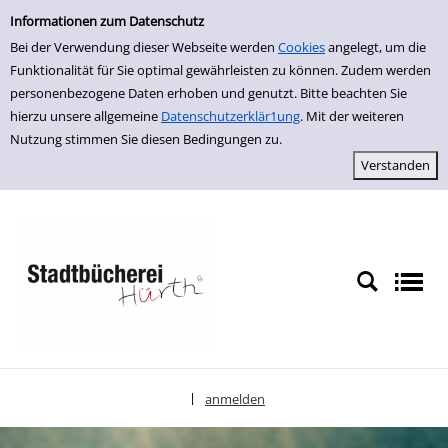
Einfache Suche
zur Navigation springen
zum Inhalt springen
Zu den Suchfiltern springen
Zur Trefferliste springen
Informationen zum Datenschutz
Bei der Verwendung dieser Webseite werden
Cookies
angelegt, um die
Funktionalität für Sie optimal gewährleisten zu können. Zudem werden
personenbezogene Daten erhoben und genutzt. Bitte beachten Sie
hierzu unsere allgemeine
Datenschutzerklär1ung
. Mit der weiteren
Nutzung stimmen Sie diesen Bedingungen zu.
anmelden
|
Sprache auswählen