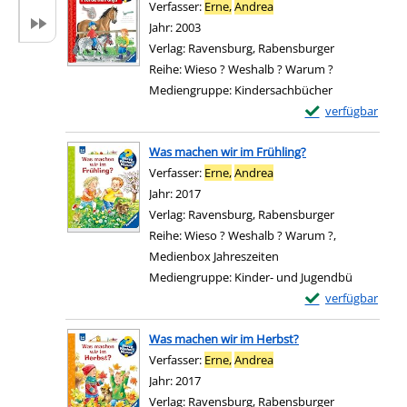
Verfasser:
Erne,
Andrea
Suche nach diesem Verfa
Jahr:
2003
Verlag:
Ravensburg, Rabensburger
Reihe:
Wieso ? Weshalb ? Warum ?
Mediengruppe:
Kindersachbücher
Exemplar-Details 
verfügbar
Zum Download von e
Was machen wir im Frühling?
Verfasser:
Erne,
Andrea
Suche nach diesem Verfa
Jahr:
2017
Verlag:
Ravensburg, Rabensburger
Reihe:
Wieso ? Weshalb ? Warum ?,
Medienbox Jahreszeiten
Mediengruppe:
Kinder- und Jugendbü
Exemplar-Details
verfügbar
Zum Download von e
Was machen wir im Herbst?
Verfasser:
Erne,
Andrea
Suche nach diesem Verfa
Jahr:
2017
Verlag:
Ravensburg, Rabensburger