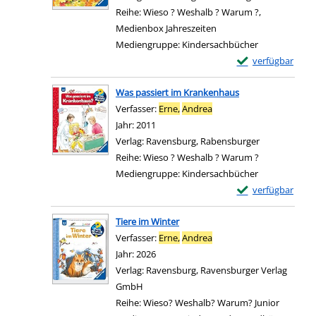
Reihe:
Wieso ? Weshalb ? Warum ?,
Medienbox Jahreszeiten
Mediengruppe:
Kindersachbücher
Exemplar-Details
verfügbar
Zum Download von e
Was passiert im Krankenhaus
Verfasser:
Erne,
Andrea
Suche nach diesem Verfa
Jahr:
2011
Verlag:
Ravensburg, Rabensburger
Reihe:
Wieso ? Weshalb ? Warum ?
Mediengruppe:
Kindersachbücher
Exemplar-Details
verfügbar
Zum Download von e
Tiere im Winter
Verfasser:
Erne,
Andrea
Suche nach diesem Verfa
Jahr:
2026
Verlag:
Ravensburg, Ravensburger Verlag
GmbH
Reihe:
Wieso? Weshalb? Warum? Junior