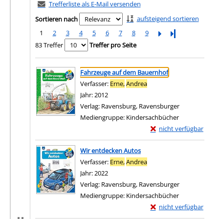
Trefferliste als E-Mail versenden
aufsteigend sortieren
Sortieren nach
1
2
3
4
5
6
7
8
9
Letzte Seite
83 Treffer
Treffer pro Seite
Suchergebnis
Zu den Suchfiltern springen
Fahrzeuge auf dem Bauernhof
Verfasser:
Erne,
Andrea
Suche nach diesem Verfa
Jahr:
2012
Verlag:
Ravensburg, Ravensburger
Mediengruppe:
Kindersachbücher
Exemplar-Details von
nicht verfügbar
Zum Download von exter
Wir entdecken Autos
Verfasser:
Erne,
Andrea
Suche nach diesem Verfa
Jahr:
2022
Verlag:
Ravensburg, Ravensburger
Mediengruppe:
Kindersachbücher
Exemplar-Details von 
nicht verfügbar
Zum Download von exter