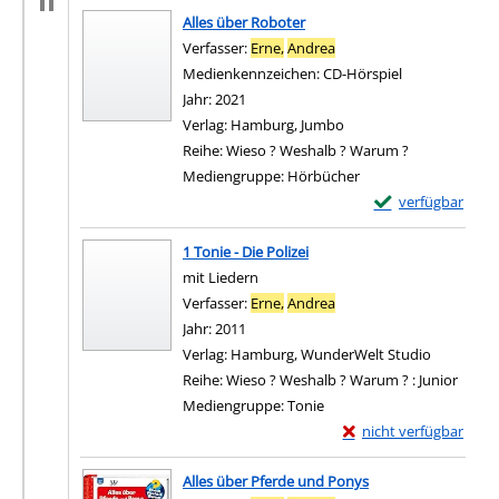
Alles über Roboter
Verfasser:
Erne,
Andrea
Suche nach diesem Verfa
Medienkennzeichen:
CD-Hörspiel
Jahr:
2021
Verlag:
Hamburg, Jumbo
Reihe:
Wieso ? Weshalb ? Warum ?
Mediengruppe:
Hörbücher
Exemplar-Details 
verfügbar
Zum Download von e
1 Tonie - Die Polizei
mit Liedern
Verfasser:
Erne,
Andrea
Suche nach diesem Verfa
Jahr:
2011
Verlag:
Hamburg, WunderWelt Studio
Reihe:
Wieso ? Weshalb ? Warum ? : Junior
Mediengruppe:
Tonie
Exemplar-Details von 1
nicht verfügbar
Zum Download von exter
Alles über Pferde und Ponys