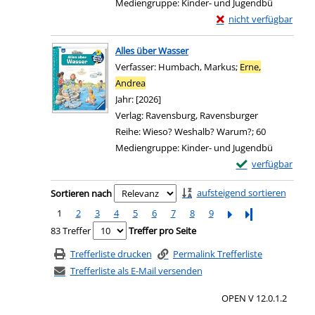
Mediengruppe:
Kinder- und Jugendbü
Exemplar-Details von 
nicht verfügbar
Zum Download von exter
Alles über Wasser
Verfasser:
Humbach, Markus
;
Erne,
Andrea
Suche nach diesem Verfasser
Jahr:
[2026]
Verlag:
Ravensburg, Ravensburger
Reihe:
Wieso? Weshalb? Warum?; 60
Mediengruppe:
Kinder- und Jugendbü
Exemplar-Details 
verfügbar
Zum Download von e
Zu den Suchfiltern springen
aufsteigend sortieren
Sortieren nach
1
2
3
4
5
6
7
8
9
Letzte Seite
83 Treffer
Treffer pro Seite
Trefferliste drucken
Permalink Trefferliste
Trefferliste als E-Mail versenden
OPEN V 12.0.1.2