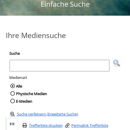
Einfache Suche
Ihre Mediensuche
Suche
Medienart
Wählen Sie die Medienart nach der Sie suc
Alle
Physische Medien
E-Medien
Suche verfeinern (Erweiterte Suche)
Trefferliste drucken
Permalink Trefferliste