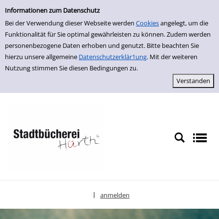
Einfache Suche
zur Navigation springen
zum Inhalt springen
Zu den Suchfiltern springen
Zur Trefferliste springen
Informationen zum Datenschutz
Bei der Verwendung dieser Webseite werden
Cookies
angelegt, um die
Funktionalität für Sie optimal gewährleisten zu können. Zudem werden
personenbezogene Daten erhoben und genutzt. Bitte beachten Sie
hierzu unsere allgemeine
Datenschutzerklär1ung
. Mit der weiteren
Nutzung stimmen Sie diesen Bedingungen zu.
anmelden
|
Sprache auswählen