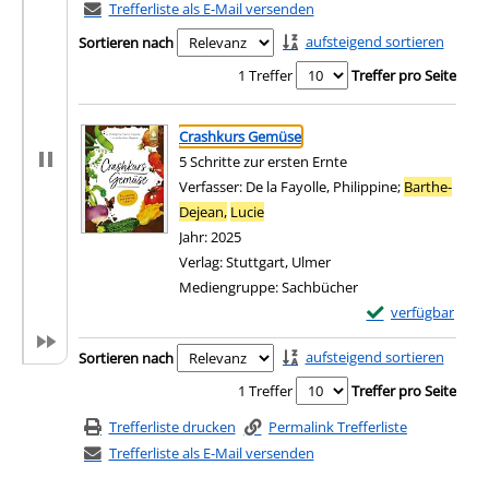
Trefferliste als E-Mail versenden
aufsteigend sortieren
Sortieren nach
1 Treffer
Treffer pro Seite
Suchergebnis
Zu den Suchfiltern springen
Crashkurs Gemüse
5 Schritte zur ersten Ernte
Verfasser:
De la Fayolle, Philippine
;
Barthe-
Dejean,
Lucie
Suche nach diesem Verfasser
Jahr:
2025
Verlag:
Stuttgart, Ulmer
Mediengruppe:
Sachbücher
Exemplar-Details
verfügbar
Zum Download von e
Zu den Suchfiltern springen
aufsteigend sortieren
Sortieren nach
1 Treffer
Treffer pro Seite
Trefferliste drucken
Permalink Trefferliste
Trefferliste als E-Mail versenden