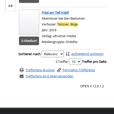
Fred am Tell Halaf
Abenteuer bei den Beduinen
Verfasser:
Tetzner,
Birge
Suche nach diesem Verf
Jahr:
2019
Verlag:
ultramar media
E-Medium
Mediengruppe:
Onleihe
Zum 
Zu den Suchfiltern springen
aufsteigend sortieren
Sortieren nach
3 Treffer
Treffer pro Seite
Trefferliste drucken
Permalink Trefferliste
Trefferliste als E-Mail versenden
OPEN V 12.0.1.2