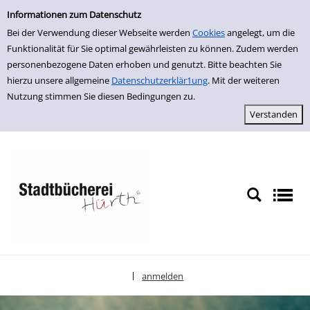
Einfache Suche
zur Navigation springen
zum Inhalt springen
Zu den Suchfiltern springen
Zur Trefferliste springen
Informationen zum Datenschutz
Bei der Verwendung dieser Webseite werden
Cookies
angelegt, um die
Funktionalität für Sie optimal gewährleisten zu können. Zudem werden
personenbezogene Daten erhoben und genutzt. Bitte beachten Sie
hierzu unsere allgemeine
Datenschutzerklär1ung
. Mit der weiteren
Nutzung stimmen Sie diesen Bedingungen zu.
anmelden
|
Sprache auswählen