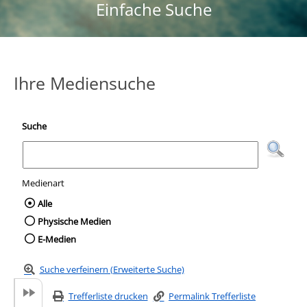
Einfache Suche
Ihre Mediensuche
Suche
Medienart
Wählen Sie die Medienart nach der Sie suc
Alle
Physische Medien
E-Medien
Suche verfeinern (Erweiterte Suche)
Trefferliste drucken
Permalink Trefferliste