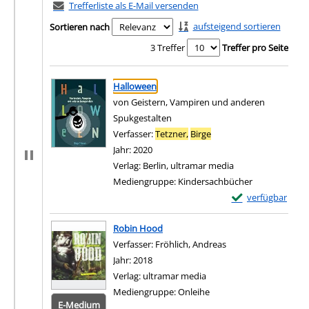
Trefferliste als E-Mail versenden
aufsteigend sortieren
Sortieren nach
3 Treffer
Treffer pro Seite
Suchergebnis
Zu den Suchfiltern springen
Halloween
von Geistern, Vampiren und anderen
Spukgestalten
Verfasser:
Tetzner,
Birge
Suche nach diesem Verf
Jahr:
2020
Verlag:
Berlin, ultramar media
Mediengruppe:
Kindersachbücher
Exemplar-Details
verfügbar
Zum Download von e
Robin Hood
Verfasser:
Fröhlich, Andreas
Suche nach diesem 
Jahr:
2018
Verlag:
ultramar media
Mediengruppe:
Onleihe
E-Medium
Zum 