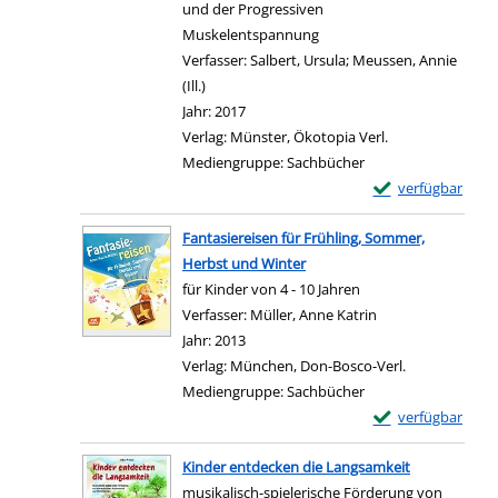
und der Progressiven
Muskelentspannung
Verfasser:
Salbert, Ursula
;
Meussen, Annie
(Ill.)
Suche nach diesem Verfasser
Jahr:
2017
Verlag:
Münster, Ökotopia Verl.
Mediengruppe:
Sachbücher
Exemplar-Details
verfügbar
Zum Download von e
Fantasiereisen für Frühling, Sommer,
Herbst und Winter
für Kinder von 4 - 10 Jahren
Verfasser:
Müller, Anne Katrin
Suche nach diesem
Jahr:
2013
Verlag:
München, Don-Bosco-Verl.
Mediengruppe:
Sachbücher
Exemplar-Details 
verfügbar
Zum Download von e
Kinder entdecken die Langsamkeit
musikalisch-spielerische Förderung von