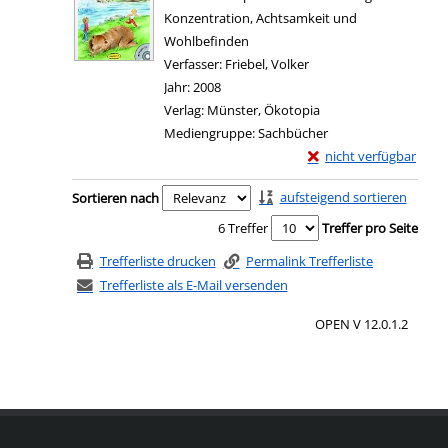
Konzentration, Achtsamkeit und
Wohlbefinden
Verfasser:
Friebel, Volker
Suche nach diesem Ver
Jahr:
2008
Verlag:
Münster, Ökotopia
Mediengruppe:
Sachbücher
Exemplar-Details von 
nicht verfügbar
Zum Download von exter
Zu den Suchfiltern springen
aufsteigend sortieren
Sortieren nach
6 Treffer
Treffer pro Seite
Trefferliste drucken
Permalink Trefferliste
Trefferliste als E-Mail versenden
OPEN V 12.0.1.2