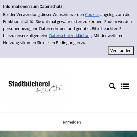
Einfache Suche
zur Navigation springen
zum Inhalt springen
Zu den Suchfiltern springen
Zur Trefferliste springen
Informationen zum Datenschutz
Bei der Verwendung dieser Webseite werden
Cookies
angelegt, um die
Funktionalität für Sie optimal gewährleisten zu können. Zudem werden
personenbezogene Daten erhoben und genutzt. Bitte beachten Sie
hierzu unsere allgemeine
Datenschutzerklär1ung
. Mit der weiteren
Nutzung stimmen Sie diesen Bedingungen zu.
anmelden
|
Sprache auswählen