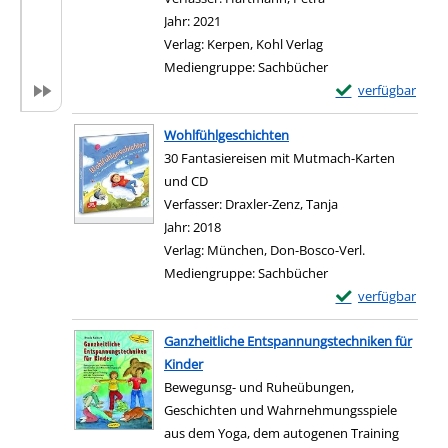
Jahr:
2021
Verlag:
Kerpen, Kohl Verlag
Mediengruppe:
Sachbücher
Exemplar-Details
verfügbar
Zum Download von e
Wohlfühlgeschichten
30 Fantasiereisen mit Mutmach-Karten
und CD
Verfasser:
Draxler-Zenz, Tanja
Suche nach diesem
Jahr:
2018
Verlag:
München, Don-Bosco-Verl.
Mediengruppe:
Sachbücher
Exemplar-Details
verfügbar
Zum Download von e
Ganzheitliche Entspannungstechniken für
Kinder
Bewegunsg- und Ruheübungen,
Geschichten und Wahrnehmungsspiele
aus dem Yoga, dem autogenen Training