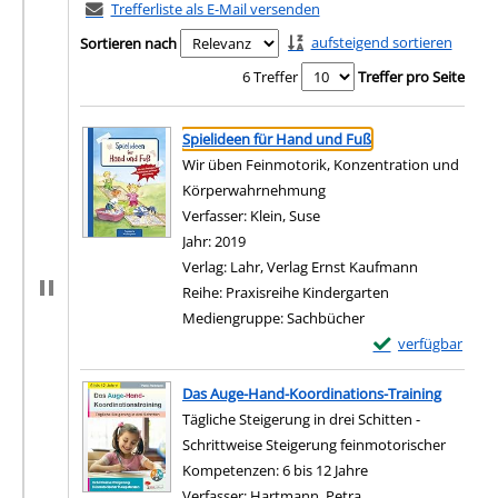
Trefferliste als E-Mail versenden
aufsteigend sortieren
Sortieren nach
6 Treffer
Treffer pro Seite
Suchergebnis
Zu den Suchfiltern springen
Spielideen für Hand und Fuß
Wir üben Feinmotorik, Konzentration und
Körperwahrnehmung
Verfasser:
Klein, Suse
Suche nach diesem Verfass
Jahr:
2019
Verlag:
Lahr, Verlag Ernst Kaufmann
Reihe:
Praxisreihe Kindergarten
Mediengruppe:
Sachbücher
Exemplar-Details 
verfügbar
Zum Download von e
Das Auge-Hand-Koordinations-Training
Tägliche Steigerung in drei Schitten -
Schrittweise Steigerung feinmotorischer
Kompetenzen: 6 bis 12 Jahre
Verfasser:
Hartmann, Petra
Suche nach diesem V