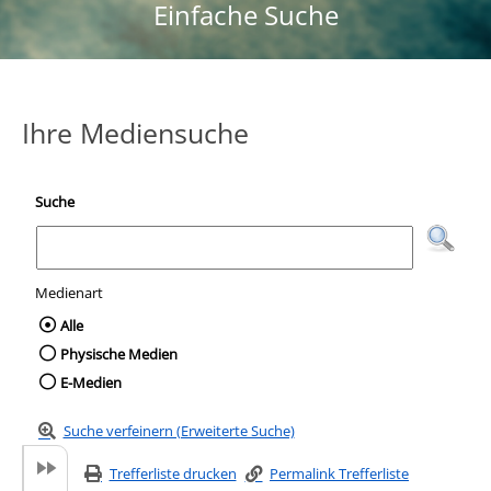
Einfache Suche
Ihre Mediensuche
Suche
Medienart
Wählen Sie die Medienart nach der Sie suc
Alle
Physische Medien
E-Medien
Suche verfeinern (Erweiterte Suche)
Trefferliste drucken
Permalink Trefferliste