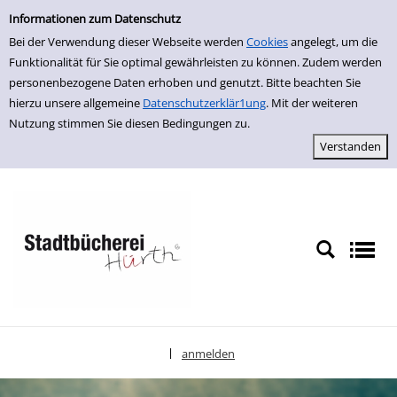
Einfache Suche
zur Navigation springen
zum Inhalt springen
Zu den Suchfiltern springen
Zur Trefferliste springen
Informationen zum Datenschutz
Bei der Verwendung dieser Webseite werden
Cookies
angelegt, um die
Funktionalität für Sie optimal gewährleisten zu können. Zudem werden
personenbezogene Daten erhoben und genutzt. Bitte beachten Sie
hierzu unsere allgemeine
Datenschutzerklär1ung
. Mit der weiteren
Nutzung stimmen Sie diesen Bedingungen zu.
anmelden
|
Sprache auswählen