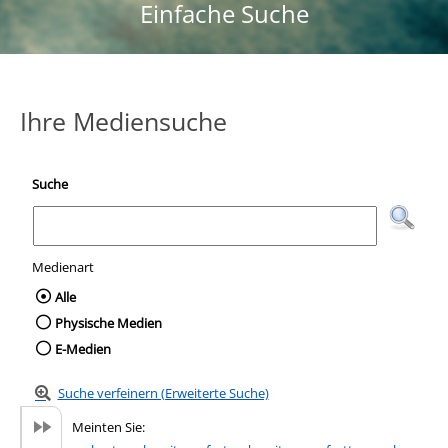
Einfache Suche
Ihre Mediensuche
Suche
Medienart
Wählen Sie die Medienart nach der Sie suc
Alle
Physische Medien
E-Medien
Suche verfeinern (Erweiterte Suche)
Meinten Sie: