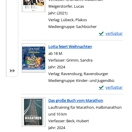
Weigerstorfer, Lucas
Suche nach diesem Verfass
Jahr:
(2021)
Verlag:
Lübeck, Plakos
Mediengruppe:
Sachbücher
Exemplar-Details
verfügbar
Zum Download von e
Lotta feiert Weihnachten
ab 18 M.
Verfasser:
Grimm, Sandra
Suche nach diesem Ver
Jahr:
2024
Verlag:
Ravensburg, Ravensburger
Mediengruppe:
Kinder- und Jugendbü
Exemplar-Details 
verfügbar
Zum Download von e
Das große Buch vom Marathon
Lauftraining für Marathon, Halbmarathon
und 10 km
Verfasser:
Beck, Hubert
Suche nach diesem Verf
Jahr:
2024