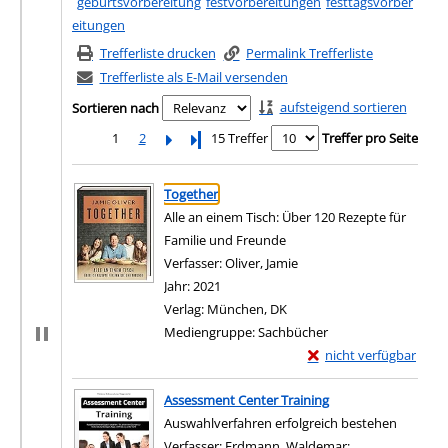
geburtsvorbereitung
festvorbereitungen
festtagsvorber
eitungen
Trefferliste drucken
Permalink Trefferliste
Trefferliste als E-Mail versenden
aufsteigend sortieren
Sortieren nach
1
2
Letzte Seite
15 Treffer
Treffer pro Seite
Suchergebnis
Zu den Suchfiltern springen
Together
Alle an einem Tisch: Über 120 Rezepte für
Familie und Freunde
Verfasser:
Oliver, Jamie
Suche nach diesem Verfa
Jahr:
2021
Verlag:
München, DK
Mediengruppe:
Sachbücher
Exemplar-Details von 
nicht verfügbar
Zum Download von exter
Assessment Center Training
Auswahlverfahren erfolgreich bestehen
Verfasser:
Erdmann, Waldemar
;