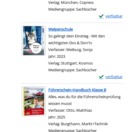
Verlag:
München, Copress
Mediengruppe:
Sachbücher
Exemplar-Details
verfügbar
Zum Download von e
Welpenschule
So gelingt dein Einstieg - Mit den
wichtigsten Dos & Don'ts
Verfasser:
Meiburg, Sonja
Suche nach diesem Ver
Jahr:
2023
Verlag:
Stuttgart, Kosmos
Mediengruppe:
Sachbücher
Exemplar-Details
verfügbar
Zum Download von e
Führerschein-Handbuch Klasse B
Alles, was du für die Führerscheinprüfung
wissen musst
Verfasser:
Otto, Matthias
Suche nach diesem Ver
Jahr:
2025
Verlag:
Burgthann, Markt+Technik
Mediengruppe:
Sachbücher