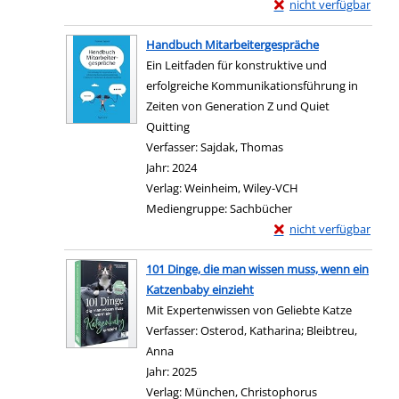
Exemplar-Details von R
nicht verfügbar
Zum Download von exter
Handbuch Mitarbeitergespräche
Ein Leitfaden für konstruktive und
erfolgreiche Kommunikationsführung in
Zeiten von Generation Z und Quiet
Quitting
Verfasser:
Sajdak, Thomas
Suche nach diesem Ve
Jahr:
2024
Verlag:
Weinheim, Wiley-VCH
Mediengruppe:
Sachbücher
Exemplar-Details von
nicht verfügbar
Zum Download von exter
101 Dinge, die man wissen muss, wenn ein
Katzenbaby einzieht
Mit Expertenwissen von Geliebte Katze
Verfasser:
Osterod, Katharina
;
Bleibtreu,
Anna
Suche nach diesem Verfasser
Jahr:
2025
Verlag:
München, Christophorus