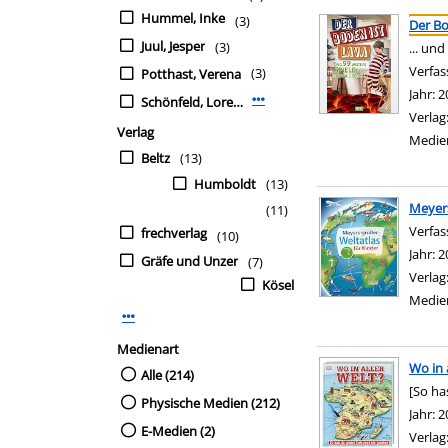
Suchergebnis
Zu den Suchfiltern sp
Hummel, Inke
(3)
Der Bo
Juul, Jesper
(3)
... und
Verfas
(3)
Potthast, Verena
Jahr:
2
Schönfeld, Lorena
Mehr Verfasser-Filter anzeigen
Verlag
Verlag
Medie
Beltz
(13)
Humboldt
(13)
Meyers
(11)
Verfas
frechverlag
(10)
Jahr:
2
Gräfe und Unzer
(7)
Verlag
Kösel
Medie
Mehr Verlag-Filter anzeigen
Medienart
Wo in 
Alle (214)
[So ha
Physische Medien (212)
Suche 
Jahr:
2
E-Medien (2)
Verlag