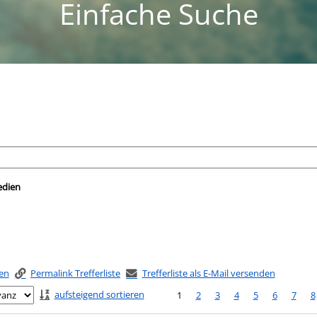
Einfache Suche
nach der Sie suchen wollen.
edien
ken
Permalink Trefferliste
Trefferliste als E-Mail versenden
aufsteigend sortieren
1
2
3
4
5
6
7
8