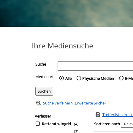
Ihre Mediensuche
Suche
Medienart
Wählen Sie die Medienart 
Alle
Physische Medien
E-M
Suche verfeinern (Erweiterte Suche)
Zur Trefferliste springen
Suchfilter
Trefferliste druc
Verfasser
Retterath, Ingrid
(4)
Sortieren nach
(3)