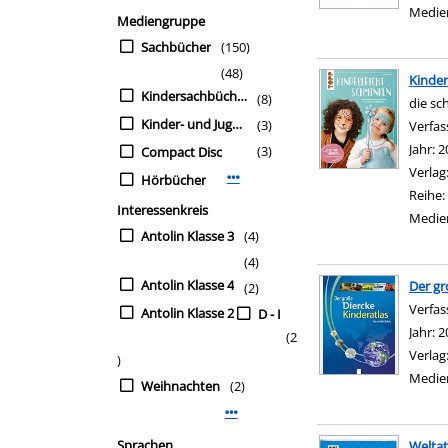
Medie
Mediengruppe
Sachbücher
(150)
(48)
Kinder
Kindersachbücher
(8)
die sc
Kinder- und Jugendbü
(3)
Verfas
Jahr:
2
(3)
Compact Disc
Verlag
Hörbücher
Mehr Mediengruppe-Filter anzeige
Reihe:
Interessenkreis
Medie
Antolin Klasse 3
(4)
(4)
Antolin Klasse 4
Der gr
(2)
Verfas
Antolin Klasse 2
D - I
Jahr:
2
(2
Verlag
)
Medie
Weihnachten
(2)
Mehr Interessenkreis-Filter anzeige
Sprachen
Weltat