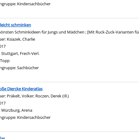
ngruppe:
Kindersachbücher
leicht schminken
hönsten Schminkideen für Jungs und Mädchen ; [Mit Ruck-Zuck-Varianten für
ser:
Ksiazek, Charlie
Suche nach diesem Verfasser
017
:
Stuttgart, Frech-Verl.
n
Topp
ngruppe:
Sachbücher
oße Diercke Kinderatlas
ser:
Präkelt, Volker
;
Roczen, Derek (Ill.)
Suche nach diesem Verfasser
017
:
Würzburg, Arena
ngruppe:
Kindersachbücher
n
las