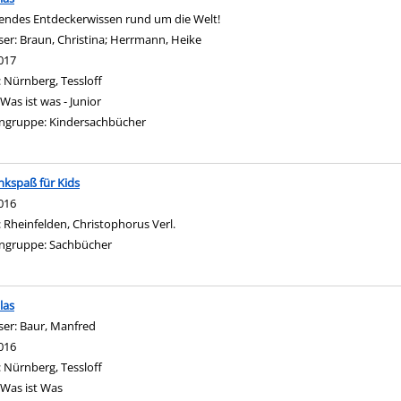
ndes Entdeckerwissen rund um die Welt!
ser:
Braun, Christina
;
Herrmann, Heike
Suche nach diesem Verfasser
017
:
Nürnberg, Tessloff
Was ist was - Junior
ngruppe:
Kindersachbücher
kspaß für Kids
nach diesem Verfasser
016
:
Rheinfelden, Christophorus Verl.
ngruppe:
Sachbücher
las
ser:
Baur, Manfred
Suche nach diesem Verfasser
016
:
Nürnberg, Tessloff
Was ist Was