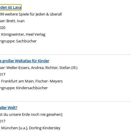
ringen
den ist Lava
 99 weitere Spiele für Jeden & überall
ser:
Brett, Ivan
Suche nach diesem Verfasser
020
:
Königswinter, Heel Verlag
ngruppe:
Sachbücher
 großer Weltatlas für Kinder
ser:
Weller-Essers, Andrea
;
Richter, Stefan (Ill.)
Suche nach diesem Verfasser
017
:
Frankfurt am Main, Fischer- Meyers
ngruppe:
Kindersachbücher
aller Welt?
st du unsere Erde noch nie gesehen]
nach diesem Verfasser
017
:
München [u.a.], Dorling Kindersley