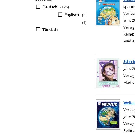
spanne
Deutsch
(125)
Verfas
Englisch
(2)
Jahr:
2
(1)
Verlag
Türkisch
Reihe:
Medie
Schmin
Suche 
Jahr:
2
Verlag
Medie
Weltat
Verfas
Jahr:
2
Verlag
Reihe: