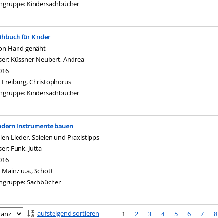
ngruppe:
Kindersachbücher
hbuch für Kinder
von Hand genäht
ser:
Küssner-Neubert, Andrea
Suche nach diesem Verfasser
016
:
Freiburg, Christophorus
ngruppe:
Kindersachbücher
indern Instrumente bauen
elen Lieder, Spielen und Praxistipps
ser:
Funk, Jutta
Suche nach diesem Verfasser
016
:
Mainz u.a., Schott
ngruppe:
Sachbücher
ringen
aufsteigend sortieren
1
2
3
4
5
6
7
8