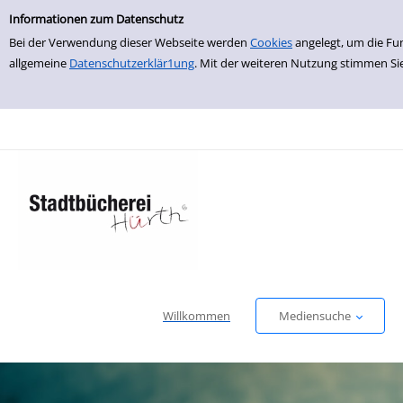
Einfache Suche
zur Navigation springen
zum Inhalt springen
Zu den Suchfiltern springen
Zur Trefferliste springen
Informationen zum Datenschutz
Bei der Verwendung dieser Webseite werden
Cookies
angelegt, um die Fu
allgemeine
Datenschutzerklär1ung
. Mit der weiteren Nutzung stimmen Si
Willkommen
Mediensuche