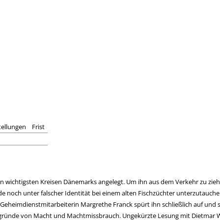
tellungen
Frist
den wichtigsten Kreisen Dänemarks angelegt. Um ihn aus dem Verkehr zu zi
ade noch unter falscher Identität bei einem alten Fischzüchter unterzutauch
e Geheimdienstmitarbeiterin Margrethe Franck spürt ihn schließlich auf und s
Abgründe von Macht und Machtmissbrauch. Ungekürzte Lesung mit Dietmar