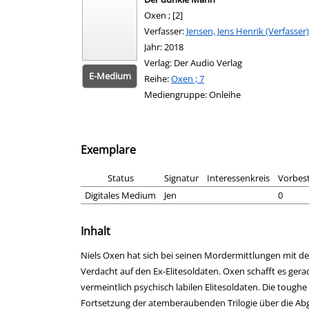
Oxen ; [2]
Verfasser:
Suche nach diesem Verfasser
Jensen, Jens Henrik (Verfasser)
Jahr:
2018
Verlag:
Der Audio Verlag
E-Medium
Reihe:
Oxen ; 7
Mediengruppe:
Onleihe
Exemplare
Status
Signatur
Interessenkreis
Vorbes
Digitales Medium
Jen
0
Inhalt
Niels Oxen hat sich bei seinen Mordermittlungen mit 
Verdacht auf den Ex-Elitesoldaten. Oxen schafft es ger
vermeintlich psychisch labilen Elitesoldaten. Die tough
Fortsetzung der atemberaubenden Trilogie über die 