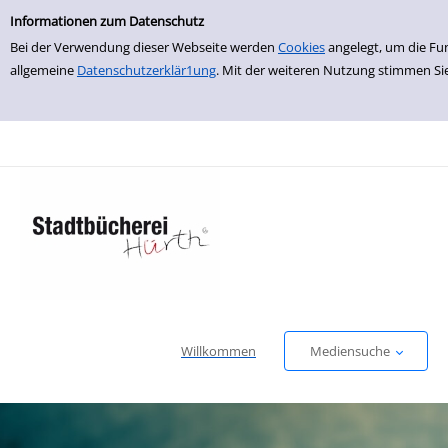
Einfache Suche
zur Navigation springen
zum Inhalt springen
Zur Detailanzeige springen
Informationen zum Datenschutz
Bei der Verwendung dieser Webseite werden
Cookies
angelegt, um die Fu
allgemeine
Datenschutzerklär1ung
. Mit der weiteren Nutzung stimmen Si
Willkommen
Mediensuche