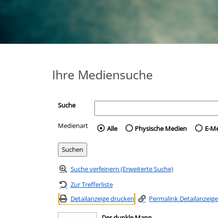
Ihre Mediensuche
Suche
Medienart
Wählen Sie die Medienart 
Alle
Physische Medien
E-M
Suche verfeinern (Erweiterte Suche)
Zur Trefferliste
Detailanzeige drucken
Permalink Detailanzeige
Der dunkle Mann