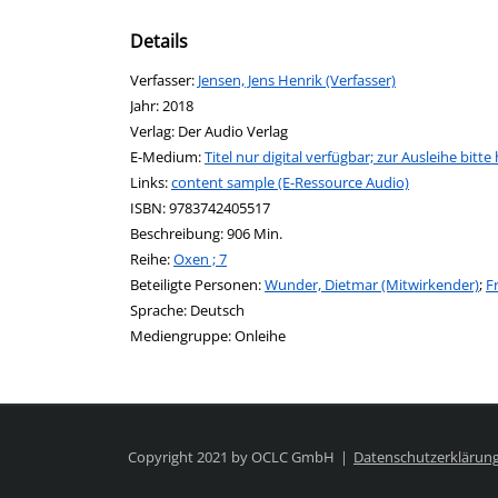
Details
Verfasser:
Suche nach diesem Verfasser
Jensen, Jens Henrik (Verfasser)
Jahr:
2018
Verlag:
Der Audio Verlag
E-Medium:
Titel nur digital verfügbar; zur Ausleihe bitte 
Links:
Diesen Link in neuem Tab öffnen
content sample (E-Ressource Audio)
Suche nach dieser Systematik
Suche nach diesem Interessenskreis
ISBN:
9783742405517
Beschreibung:
906 Min.
Reihe:
Oxen ; 7
Beteiligte Personen:
Suche nach dieser Beteiligten Pers
Wunder, Dietmar (Mitwirkender)
;
F
Sprache:
Deutsch
Mediengruppe:
Onleihe
Copyright 2021 by OCLC GmbH
Datenschutzerklärun