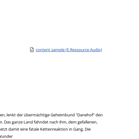
Link zu einem externen Medieninhalt - wird in neuem Tab g
content sample (E-Ressource Audio)
Zum Download von e
ehen, lenkt der übermächtige Geheimbund "Danehof" den
en. Das ganze Land fahndet nach ihm, dem gefallenen,
etzt damit eine fatale Kettenreaktion in Gang. Die
 Wunder