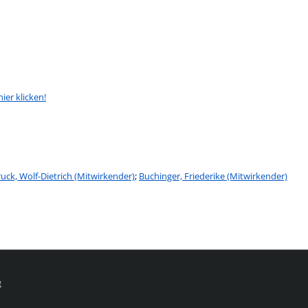
hier klicken!
opens in new tab
on
ruck, Wolf-Dietrich (Mitwirkender)
;
Buchinger, Friederike (Mitwirkender)
g