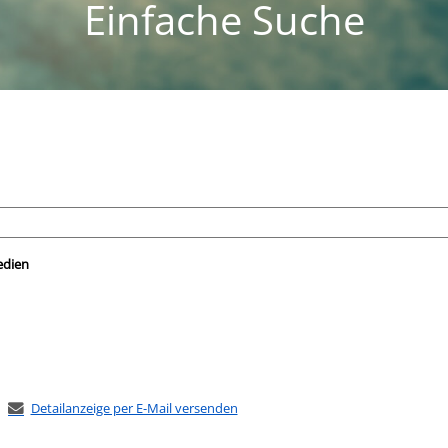
Einfache Suche
nach der Sie suchen wollen.
edien
Detailanzeige per E-Mail versenden