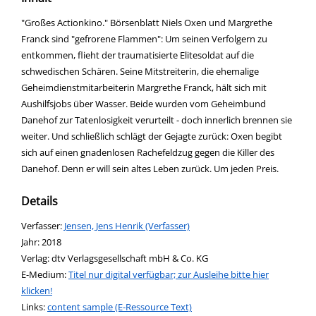
"Großes Actionkino." Börsenblatt Niels Oxen und Margrethe
Franck sind "gefrorene Flammen": Um seinen Verfolgern zu
entkommen, flieht der traumatisierte Elitesoldat auf die
schwedischen Schären. Seine Mitstreiterin, die ehemalige
Geheimdienstmitarbeiterin Margrethe Franck, hält sich mit
Aushilfsjobs über Wasser. Beide wurden vom Geheimbund
Danehof zur Tatenlosigkeit verurteilt - doch innerlich brennen sie
weiter. Und schließlich schlägt der Gejagte zurück: Oxen begibt
sich auf einen gnadenlosen Rachefeldzug gegen die Killer des
Danehof. Denn er will sein altes Leben zurück. Um jeden Preis.
Details
Verfasser:
Suche nach diesem Verfasser
Jensen, Jens Henrik (Verfasser)
Jahr:
2018
Verlag:
dtv Verlagsgesellschaft mbH & Co. KG
E-Medium:
Titel nur digital verfügbar; zur Ausleihe bitte hier
klicken!
opens in new tab
Links:
Diesen Link in neuem Tab öffnen
content sample (E-Ressource Text)