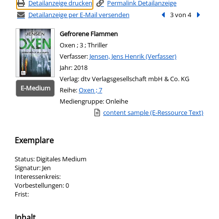
Detailanzeige drucken
Permalink Detailanzeige
Detailanzeige per E-Mail versenden
Vorheriger Treffer
3 von 4
Nächste
Gefrorene Flammen
Oxen ; 3 ; Thriller
Verfasser:
Suche nach diesem Verfasser
Jensen, Jens Henrik (Verfasser)
Jahr:
2018
Verlag:
dtv Verlagsgesellschaft mbH & Co. KG
E-Medium
Reihe:
Oxen ; 7
Mediengruppe:
Onleihe
Link zu einem externen Medieninhalt - wird
content sample (E-Ressource Text)
Zum 
Exemplare
Status:
Digitales Medium
Signatur:
Jen
Interessenkreis:
Vorbestellungen:
0
Frist:
Inhalt