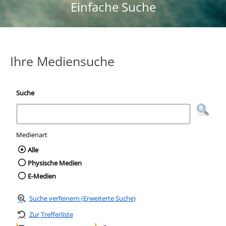
Einfache Suche
Ihre Mediensuche
Suche
Medienart
Wählen Sie die Medienart nach der Sie suc
Alle
Physische Medien
E-Medien
Suche verfeinern (Erweiterte Suche)
Zur Trefferliste