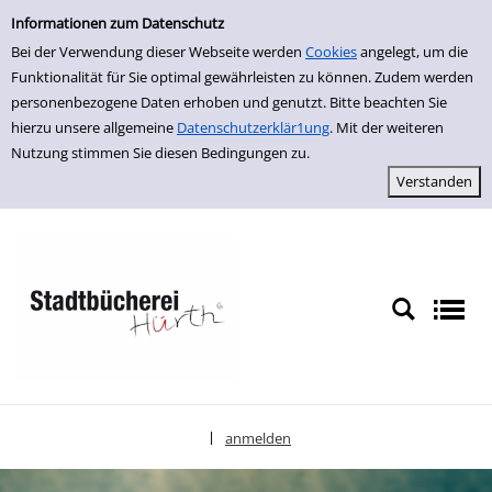
Einfache Suche
zur Navigation springen
zum Inhalt springen
Zur Detailanzeige springen
Informationen zum Datenschutz
Bei der Verwendung dieser Webseite werden
Cookies
angelegt, um die
Funktionalität für Sie optimal gewährleisten zu können. Zudem werden
personenbezogene Daten erhoben und genutzt. Bitte beachten Sie
hierzu unsere allgemeine
Datenschutzerklär1ung
. Mit der weiteren
Nutzung stimmen Sie diesen Bedingungen zu.
anmelden
|
Sprache auswählen