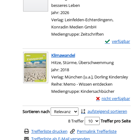
besseres Leben
Suche nach diesem Verfasser
Jahr:
2026
Verlag:
Leinfelden-Echterdingenn,
Konradin Medien GmbH
Mediengruppe:
Zeitschriften
Exemplar-Details
verfügbar
Zum Download von e
Klimawandel
Hitze, Stürme, Überschwemmung
Suche nach diesem Verfasser
Jahr:
2018
Verlag:
München [u.a.], Dorling Kindersley
Reihe:
Memo - Wissen entdecken
Mediengruppe:
Kindersachbücher
Exemplar-Details von 
nicht verfügbar
Zum Download von exter
Zu den Suchfiltern springen
aufsteigend sortieren
Sortieren nach
8 Treffer
Treffer pro Seite
Trefferliste drucken
Permalink Trefferliste
Trefferliste als E-Mail versenden