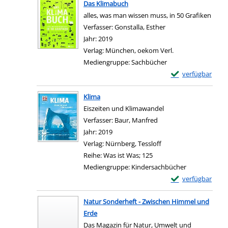
Das Klimabuch
alles, was man wissen muss, in 50 Grafiken
Verfasser:
Gonstalla, Esther
Suche nach diesem V
Jahr:
2019
Verlag:
München, oekom Verl.
Mediengruppe:
Sachbücher
Exemplar-Details
verfügbar
Zum Download von e
Klima
Eiszeiten und Klimawandel
Verfasser:
Baur, Manfred
Suche nach diesem Ver
Jahr:
2019
Verlag:
Nürnberg, Tessloff
Reihe:
Was ist Was; 125
Mediengruppe:
Kindersachbücher
Exemplar-Details 
verfügbar
Zum Download von e
Natur Sonderheft - Zwischen Himmel und
Erde
Das Magazin für Natur, Umwelt und