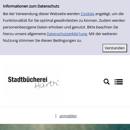
Einfache Suche
zur Navigation springen
zum Inhalt springen
Zu den Suchfiltern springen
Zur Trefferliste springen
Informationen zum Datenschutz
Bei der Verwendung dieser Webseite werden
Cookies
angelegt, um die
Funktionalität für Sie optimal gewährleisten zu können. Zudem werden
personenbezogene Daten erhoben und genutzt. Bitte beachten Sie
hierzu unsere allgemeine
Datenschutzerklär1ung
. Mit der weiteren
Nutzung stimmen Sie diesen Bedingungen zu.
anmelden
|
Sprache auswählen