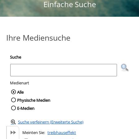
Einfache Suche
Ihre Mediensuche
Suche
Medienart
Wählen Sie die Medienart nach der Sie suc
Alle
Physische Medien
E-Medien
Suche verfeinern (Erweiterte Suche)
Meinten Sie:
treibhauseffekt