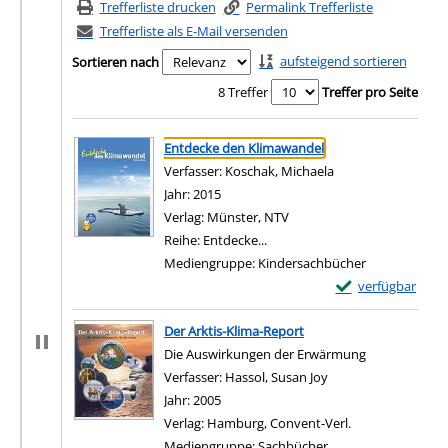
Trefferliste drucken
Permalink Trefferliste
Trefferliste als E-Mail versenden
aufsteigend sortieren
Sortieren nach
8 Treffer
Treffer pro Seite
Suchergebnis
Zu den Suchfiltern springen
Entdecke den Klimawandel
Verfasser:
Koschak, Michaela
Suche nach diesem
Jahr:
2015
Verlag:
Münster, NTV
Reihe:
Entdecke...
Mediengruppe:
Kindersachbücher
Exemplar-Details
verfügbar
Zum Download von e
Der Arktis-Klima-Report
Die Auswirkungen der Erwärmung
Verfasser:
Hassol, Susan Joy
Suche nach diesem 
Jahr:
2005
Verlag:
Hamburg, Convent-Verl.
Mediengruppe:
Sachbücher