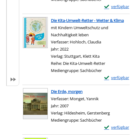
Exemplar-Details 
verfügbar
Zum Download von e
Die Kita-Umwelt-Retter - Wetter & Klima
mit Kindern Umweltschutz und
Nachhaltigkeit leben
Verfasser:
Hohloch, Claudia
Suche nach diesem V
Jahr:
2022
Verlag:
Stuttgart, Klett Kita
Reihe:
Die Kita-Umwelt-Retter
Mediengruppe:
Sachbücher
Exemplar-Details 
verfügbar
Zum Download von e
Die Erde, morgen
Verfasser:
Monget, Yannik
Suche nach diesem Ve
Jahr:
2007
Verlag:
Hildesheim, Gerstenberg
Mediengruppe:
Sachbücher
Exemplar-Details
verfügbar
Zum Download von e