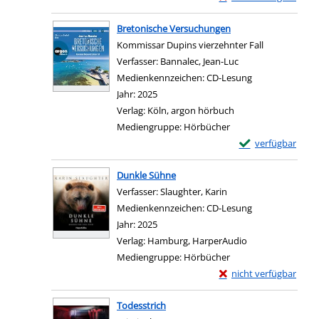
Zum Download von exter
Bretonische Versuchungen
Kommissar Dupins vierzehnter Fall
Verfasser:
Bannalec, Jean-Luc
Suche nach diesem
Medienkennzeichen:
CD-Lesung
Jahr:
2025
Verlag:
Köln, argon hörbuch
Mediengruppe:
Hörbücher
Exemplar-Details
verfügbar
Zum Download von e
Dunkle Sühne
Verfasser:
Slaughter, Karin
Suche nach diesem Ve
Medienkennzeichen:
CD-Lesung
Jahr:
2025
Verlag:
Hamburg, HarperAudio
Mediengruppe:
Hörbücher
Exemplar-Details von 
nicht verfügbar
Zum Download von exter
Todesstrich