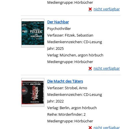
Mediengruppe:
Hörbücher
Exemplar-Details von
nicht verfügbar
Zum Download von exter
Der Nachbar
Psychothriller
Verfasser:
Fitzek, Sebastian
Suche nach diesem V
Medienkennzeichen:
CD-Lesung
Jahr:
2025
Verlag:
München, argon hörbuch
Mediengruppe:
Hörbücher
Exemplar-Details von 
nicht verfügbar
Zum Download von exter
Die Macht des Täters
Verfasser:
Strobel, Arno
Suche nach diesem Verf
Medienkennzeichen:
CD-Lesung
Jahr:
2022
Verlag:
Berlin, argon hörbuch
Reihe:
Mörderfinder; 2
Mediengruppe:
Hörbücher
Exemplar-Details von 
nicht verfügbar