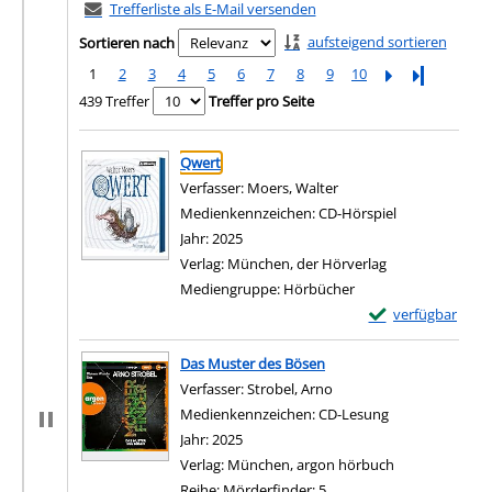
Trefferliste als E-Mail versenden
aufsteigend sortieren
Sortieren nach
1
2
3
4
5
6
7
8
9
10
Letzte Seite
439 Treffer
Treffer pro Seite
Suchergebnis
Zu den Suchfiltern springen
Qwert
Verfasser:
Moers, Walter
Suche nach diesem Ver
Medienkennzeichen:
CD-Hörspiel
Jahr:
2025
Verlag:
München, der Hörverlag
Mediengruppe:
Hörbücher
Exemplar-Details
verfügbar
Zum Download von e
Das Muster des Bösen
Verfasser:
Strobel, Arno
Suche nach diesem Verf
Medienkennzeichen:
CD-Lesung
Jahr:
2025
Verlag:
München, argon hörbuch
Reihe:
Mörderfinder; 5