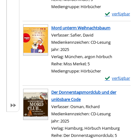
Mediengruppe:
Hörbücher
Exemplar-Details
verfügbar
Zum Download von e
Mord unterm Weihnachtsbaum
Verfasser:
Safier, David
Suche nach diesem Verfa
Medienkennzeichen:
CD-Lesung
Jahr:
2025
Verlag:
München, argon hörbuch
Reihe:
Miss Merkel; 5
Mediengruppe:
Hörbücher
Exemplar-Detail
verfügbar
Zum Download von e
Der Donnerstagsmordclub und der
unlösbare Code
Verfasser:
Osman, Richard
Suche nach diesem Ve
Medienkennzeichen:
CD-Lesung
Jahr:
2025
Verlag:
Hamburg, Hörbuch Hamburg
Reihe:
Der Donnerstagsmordclub; 5