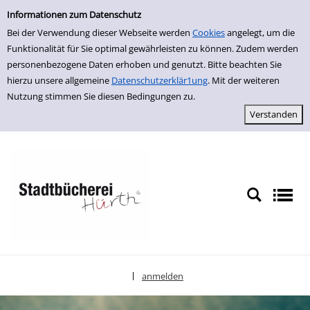
Einfache Suche
zur Navigation springen
zum Inhalt springen
Zu den Suchfiltern springen
Zur Trefferliste springen
Informationen zum Datenschutz
Bei der Verwendung dieser Webseite werden
Cookies
angelegt, um die
Funktionalität für Sie optimal gewährleisten zu können. Zudem werden
personenbezogene Daten erhoben und genutzt. Bitte beachten Sie
hierzu unsere allgemeine
Datenschutzerklär1ung
. Mit der weiteren
Nutzung stimmen Sie diesen Bedingungen zu.
anmelden
|
Sprache auswählen