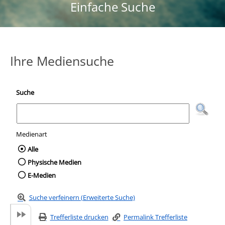
Einfache Suche
Ihre Mediensuche
Suche
Medienart
Wählen Sie die Medienart nach der Sie suc
Alle
Physische Medien
E-Medien
Suche verfeinern (Erweiterte Suche)
Trefferliste drucken
Permalink Trefferliste