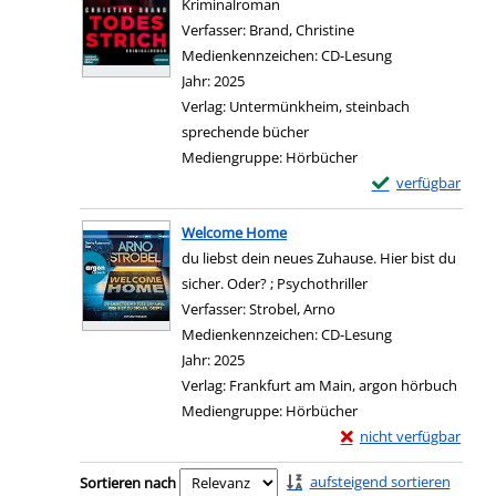
Kriminalroman
Verfasser:
Brand, Christine
Suche nach diesem Ve
Medienkennzeichen:
CD-Lesung
Jahr:
2025
Verlag:
Untermünkheim, steinbach
sprechende bücher
Mediengruppe:
Hörbücher
Exemplar-Details 
verfügbar
Zum Download von e
Welcome Home
du liebst dein neues Zuhause. Hier bist du
sicher. Oder? ; Psychothriller
Verfasser:
Strobel, Arno
Suche nach diesem Verf
Medienkennzeichen:
CD-Lesung
Jahr:
2025
Verlag:
Frankfurt am Main, argon hörbuch
Mediengruppe:
Hörbücher
Exemplar-Details von
nicht verfügbar
Zum Download von exter
Zu den Suchfiltern springen
aufsteigend sortieren
Sortieren nach