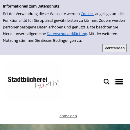
Einfache Suche
zur Navigation springen
zum Inhalt springen
Zur Detailanzeige springen
Informationen zum Datenschutz
Bei der Verwendung dieser Webseite werden
Cookies
angelegt, um die
Funktionalität für Sie optimal gewährleisten zu können. Zudem werden
personenbezogene Daten erhoben und genutzt. Bitte beachten Sie
hierzu unsere allgemeine
Datenschutzerklär1ung
. Mit der weiteren
Nutzung stimmen Sie diesen Bedingungen zu.
anmelden
|
Sprache auswählen