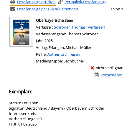
Detailanzeige drucken
Permalink Detailanzeige
Detailanzeige per E-Mail versenden
1 von 1
Oberbayerische Seen
Verfasser:
Suche nach diesem Verfasser
Schröder, Thomas (Verfasser)
Verfasserangabe:
Thomas Schröder
Jahr:
2025
Verlag:
Erlangen, Michael Müller
Reihe:
Authentisch reisen
Mediengruppe:
Sachbücher
nicht verfügbar
Vorbestellen
Exemplare
Status:
Entliehen
Signatur:
Deutschland / Bayern / Oberbayern Schröder
Interessenkreis:
Vorbestellungen:
0
Frist:
01.09.2026