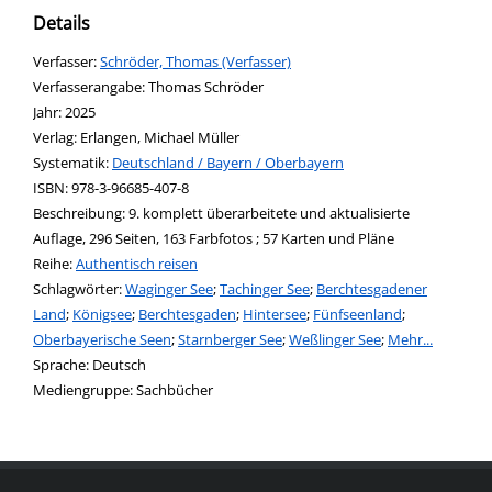
Details
Verfasser:
Suche nach diesem Verfasser
Schröder, Thomas (Verfasser)
Verfasserangabe:
Thomas Schröder
Jahr:
2025
Verlag:
Erlangen, Michael Müller
opens in new tab
Diesen Link in neuem Tab öffnen
Systematik:
Suche nach dieser Systematik
Deutschland / Bayern / Oberbayern
Suche nach diesem Interessenskreis
ISBN:
978-3-96685-407-8
Beschreibung:
9. komplett überarbeitete und aktualisierte
Auflage, 296 Seiten, 163 Farbfotos ; 57 Karten und Pläne
Reihe:
Authentisch reisen
Schlagwörter:
Waginger See
;
Tachinger See
;
Berchtesgadener
Land
;
Königsee
;
Berchtesgaden
;
Hintersee
;
Fünfseenland
;
Oberbayerische Seen
;
Starnberger See
;
Weßlinger See
;
Mehr...
Suche nach dieser Beteiligten Person
Sprache:
Deutsch
Mediengruppe:
Sachbücher