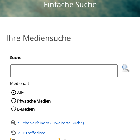
Einfache Suche
Ihre Mediensuche
Suche
Medienart
Wählen Sie die Medienart nach der Sie suc
Alle
Physische Medien
E-Medien
Suche verfeinern (Erweiterte Suche)
Zur Trefferliste