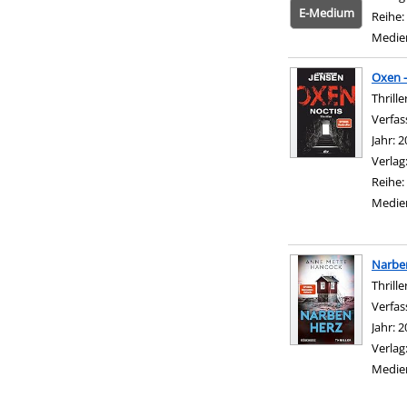
E-Medium
Reihe:
Medie
Oxen -
Thrille
Verfas
Jahr:
2
Verlag
Reihe:
Medie
Narbe
Thrille
Verfas
Jahr:
2
Verlag
Medie