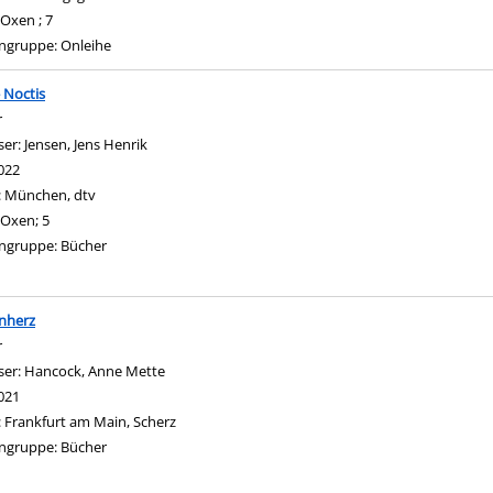
Oxen ; 7
ngruppe:
Onleihe
 Noctis
r
ser:
Jensen, Jens Henrik
Suche nach diesem Verfasser
022
:
München, dtv
Oxen; 5
ngruppe:
Bücher
nherz
r
ser:
Hancock, Anne Mette
Suche nach diesem Verfasser
021
:
Frankfurt am Main, Scherz
ngruppe:
Bücher