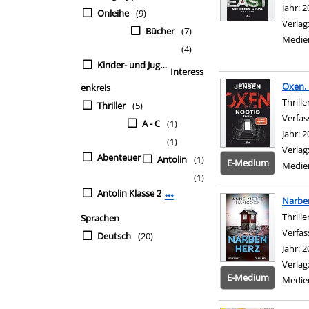
Jahr:
2
Onleihe
(9)
Verlag
Bücher
(7)
Medie
(4)
Kinder- und Jugendbü
Interess
Oxen. 
enkreis
Thrille
Thriller
(5)
Verfas
A - C
(1)
Jahr:
2
(1)
Verlag
Abenteuer
Antolin
(1)
E-Medium
Medie
(1)
Antolin Klasse 2
Mehr Interessenkreis-Filter anzei
Narbe
Thrille
Sprachen
Verfas
Deutsch
(20)
Jahr:
2
Verlag
E-Medium
Medie