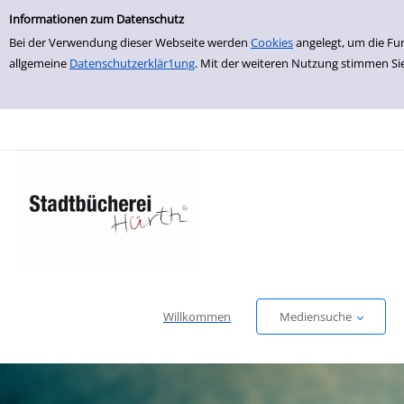
Einfache Suche
zur Navigation springen
zum Inhalt springen
Zu den Suchfiltern springen
Zur Trefferliste springen
Informationen zum Datenschutz
Bei der Verwendung dieser Webseite werden
Cookies
angelegt, um die Fu
allgemeine
Datenschutzerklär1ung
. Mit der weiteren Nutzung stimmen Si
Willkommen
Mediensuche