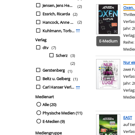
Suchergebnis
Zu den Suchfiltern sp
Jensen, Jens Henrik
(2)
Oxen.
Essrich, Ricarda
(2)
Thrille
Verfas
(2)
Hancock, Anne Mette
Jahr:
2
Kuhlmann, Torben
Mehr Verfasser-Filter anzeigen
Verlag
Verlag
E-Medium
Reihe:
dtv
(7)
Medie
Scherz
(3)
Nur ei
(2)
zwei F
Gerstenberg
(1)
Verfas
Beltz u. Gelberg
(1)
Jahr:
2
Carl Hanser Verlag
Mehr Verlag-Filter anzeigen
Verlag
Medienart
Medie
Alle (20)
Physische Medien (11)
EAST
E-Medien (9)
auf ti
Verfas
Mediengruppe