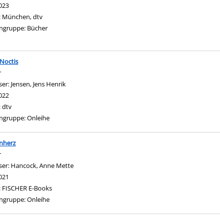
023
:
München, dtv
ngruppe:
Bücher
Noctis
r
ser:
Jensen, Jens Henrik
Suche nach diesem Verfasser
022
:
dtv
ngruppe:
Onleihe
gen
nherz
r
ser:
Hancock, Anne Mette
Suche nach diesem Verfasser
021
:
FISCHER E-Books
ngruppe:
Onleihe