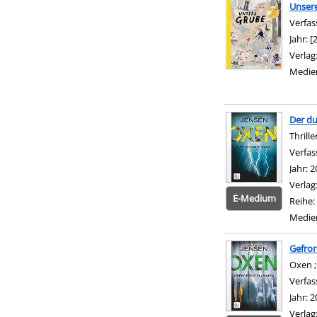
Unser
Verfas
Jahr:
[
Verlag
Medie
Der d
Thrille
Verfas
Jahr:
2
Verlag
E-Medium
Reihe:
Medie
Gefro
Oxen ; 
Verfas
Jahr:
2
Verlag