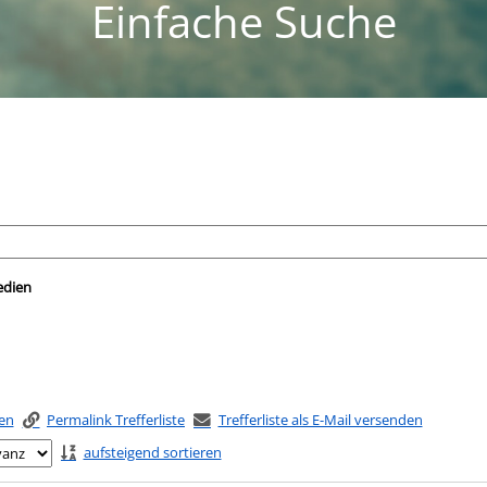
Einfache Suche
nach der Sie suchen wollen.
edien
ken
Permalink Trefferliste
Trefferliste als E-Mail versenden
aufsteigend sortieren