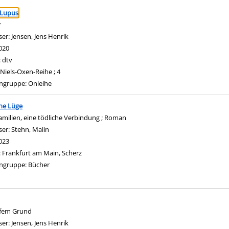
ringen
 Lupus
r
ser:
Jensen, Jens Henrik
Suche nach diesem Verfasser
020
:
dtv
Niels-Oxen-Reihe ; 4
ngruppe:
Onleihe
ne Lüge
amilien, eine tödliche Verbindung ; Roman
ser:
Stehn, Malin
Suche nach diesem Verfasser
023
:
Frankfurt am Main, Scherz
ngruppe:
Bücher
efem Grund
ser:
Jensen, Jens Henrik
Suche nach diesem Verfasser