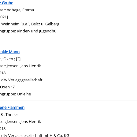
e Grube
ser:
Adbage, Emma
Suche nach diesem Verfasser
2021]
:
Weinheim [u.a.], Beltz u. Gelberg
ngruppe:
Kinder- und Jugendbü
unkle Mann
r ; Oxen ; [2]
ser:
Jensen, Jens Henrik
Suche nach diesem Verfasser
018
:
dtv Verlagsgesellschaft
Oxen ; 7
ngruppe:
Onleihe
rene Flammen
3 ; Thriller
ser:
Jensen, Jens Henrik
Suche nach diesem Verfasser
018
:
dtv Verlagsgesellschaft mbH & Co. KG