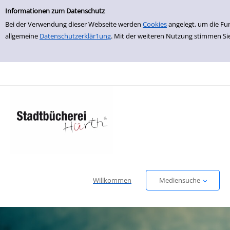
Einfache Suche
zur Navigation springen
zum Inhalt springen
Zur Detailanzeige springen
Informationen zum Datenschutz
Bei der Verwendung dieser Webseite werden
Cookies
angelegt, um die Fu
allgemeine
Datenschutzerklär1ung
. Mit der weiteren Nutzung stimmen Si
Willkommen
Mediensuche