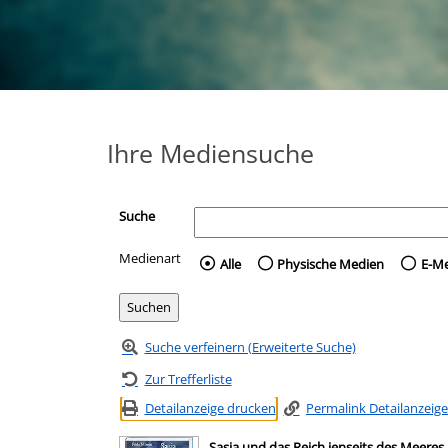
Ihre Mediensuche
Suche
Medienart
Wählen Sie die Medienart 
Alle
Physische Medien
E-M
Suche verfeinern (Erweiterte Suche)
Zur Trefferliste
Detailanzeige drucken
Permalink Detailanzeige
Sasja und das Reich jenseits des Meeres