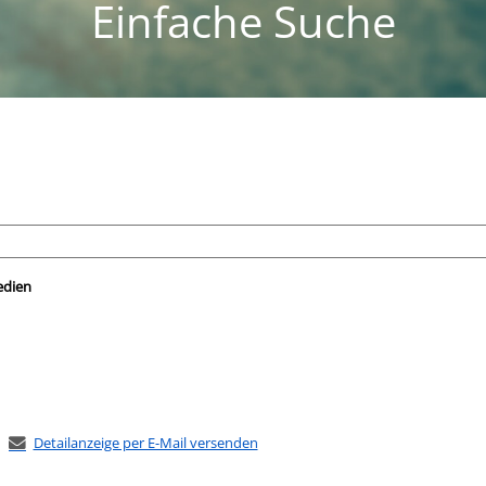
Einfache Suche
nach der Sie suchen wollen.
edien
Detailanzeige per E-Mail versenden