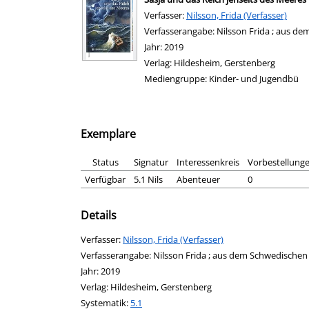
Verfasser:
Suche nach diesem Verfasser
Nilsson, Frida (Verfasser)
Verfasserangabe:
Nilsson Frida ; aus d
Jahr:
2019
Verlag:
Hildesheim, Gerstenberg
Mediengruppe:
Kinder- und Jugendbü
Exemplare
Status
Signatur
Interessenkreis
Vorbestellung
Verfügbar
5.1 Nils
Abenteuer
0
Details
Verfasser:
Suche nach diesem Verfasser
Nilsson, Frida (Verfasser)
Verfasserangabe:
Nilsson Frida ; aus dem Schwedischen
Jahr:
2019
Verlag:
Hildesheim, Gerstenberg
opens in new tab
Diesen Link in neuem Tab öffnen
Systematik:
Suche nach dieser Systematik
5.1