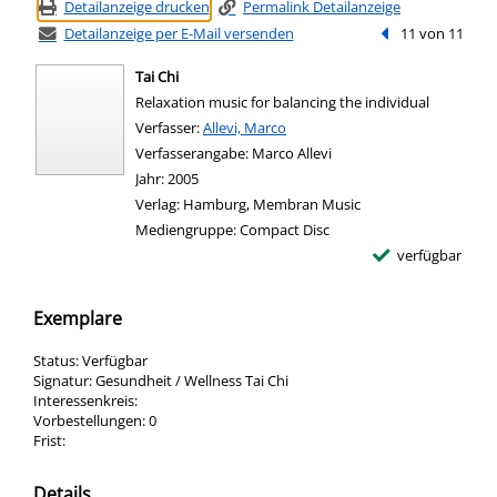
Detailanzeige drucken
Permalink Detailanzeige
Detailanzeige per E-Mail versenden
Vorheriger Treffe
11 von 11
Tai Chi
Relaxation music for balancing the individual
Verfasser:
Suche nach diesem Verfasser
Allevi, Marco
Verfasserangabe:
Marco Allevi
Jahr:
2005
Verlag:
Hamburg, Membran Music
Mediengruppe:
Compact Disc
verfügbar
Exemplare
Status:
Verfügbar
Signatur:
Gesundheit / Wellness Tai Chi
Interessenkreis:
Vorbestellungen:
0
Frist:
Details