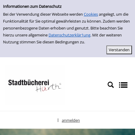
Einfache Suche
zur Navigation springen
zum Inhalt springen
Zur Detailanzeige springen
Informationen zum Datenschutz
Bei der Verwendung dieser Webseite werden
Cookies
angelegt, um die
Funktionalität für Sie optimal gewährleisten zu können. Zudem werden
personenbezogene Daten erhoben und genutzt. Bitte beachten Sie
hierzu unsere allgemeine
Datenschutzerklär1ung
. Mit der weiteren
Nutzung stimmen Sie diesen Bedingungen zu.
anmelden
|
Sprache auswählen