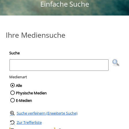
Einfache Suche
Ihre Mediensuche
Suche
Medienart
Wählen Sie die Medienart nach der Sie suc
Alle
Physische Medien
E-Medien
Suche verfeinern (Erweiterte Suche)
Zur Trefferliste