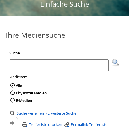
Einfache Suche
Ihre Mediensuche
Suche
Medienart
Wählen Sie die Medienart nach der Sie suc
Alle
Physische Medien
E-Medien
Suche verfeinern (Erweiterte Suche)
Trefferliste drucken
Permalink Trefferliste