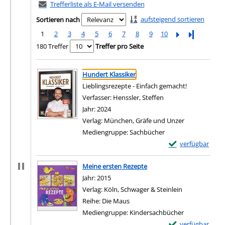
Trefferliste als E-Mail versenden
aufsteigend sortieren
Sortieren nach
1
2
3
4
5
6
7
8
9
10
Letzte Seite
180 Treffer
Treffer pro Seite
Suchergebnis
Zu den Suchfiltern springen
Hundert Klassiker
Lieblingsrezepte - Einfach gemacht!
Verfasser:
Henssler, Steffen
Suche nach diesem V
Jahr:
2024
Verlag:
München, Gräfe und Unzer
Mediengruppe:
Sachbücher
Exemplar-Details 
verfügbar
Zum Download von e
Meine ersten Rezepte
Suche nach diesem Verfasser
Jahr:
2015
Verlag:
Köln, Schwager & Steinlein
Reihe:
Die Maus
Mediengruppe:
Kindersachbücher
Exemplar-Details
verfügbar