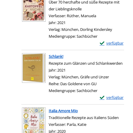
Über 70 herzhafte und süße Rezepte mit
der Lieblingsknolle
Verfasser:
Rüther, Manuela
Suche nach diesem V
Jahr:
2021
Verlag:
München, Dorling Kindersley
Mediengruppe:
Sachbücher
Exemplar-Details 
verfügbar
Zum Download von e
Schlank!
Rezepte zum Glänzen und Schlankwerden
Suche nach diesem Verfasser
Jahr:
2021
Verlag:
München, Gräfe und Unzer
Reihe:
Das Goldene von GU
Mediengruppe:
Sachbücher
Exemplar-Details 
verfügbar
Zum Download von e
Italia Amore Mio
Traditionelle Rezepte aus Italiens Süden
Verfasser:
Parla, Katie
Suche nach diesem Verfas
Jahr:
2020