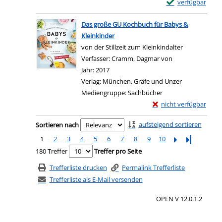
Exemplar-Details
verfügbar
Zum Download von e
Das große GU Kochbuch für Babys &
Kleinkinder
von der Stillzeit zum Kleinkindalter
Verfasser:
Cramm, Dagmar von
Suche nach dies
Jahr:
2017
Verlag:
München, Gräfe und Unzer
Mediengruppe:
Sachbücher
Exemplar-Details von 
nicht verfügbar
Zum Download von exter
Zu den Suchfiltern springen
aufsteigend sortieren
Sortieren nach
1
2
3
4
5
6
7
8
9
10
Letzte Seite
180 Treffer
Treffer pro Seite
Trefferliste drucken
Permalink Trefferliste
Trefferliste als E-Mail versenden
OPEN V 12.0.1.2