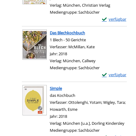
Verlag:
München, Christian Verlag
Mediengruppe:
Sachbücher
Exemplar-Details 
verfügbar
Zum Download von e
Das Blechkochbuch
1 Blech - 50 Gerichte
Verfasser:
McMillan, Kate
Suche nach diesem Ver
Jahr:
2018
Verlag:
München, Callwey
Mediengruppe:
Sachbücher
Exemplar-Details
verfügbar
Zum Download von e
Simple
das Kochbuch
Verfasser:
Ottolenghi, Yotam
;
Wigley, Tara
;
Howarth, Esme
Suche nach diesem Verfasser
Jahr:
2018
Verlag:
München [u.a.], Dorling Kindersley
Mediengruppe:
Sachbücher