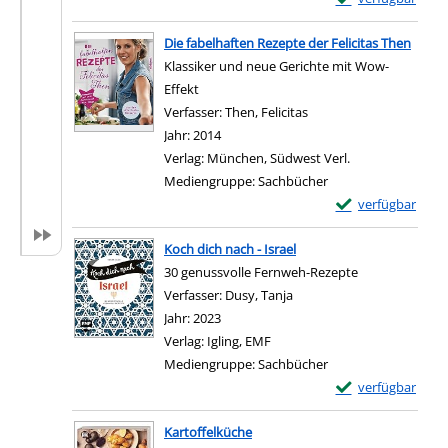
Zum Download von e
Die fabelhaften Rezepte der Felicitas Then
Klassiker und neue Gerichte mit Wow-
Effekt
Verfasser:
Then, Felicitas
Suche nach diesem Ver
Jahr:
2014
Verlag:
München, Südwest Verl.
Mediengruppe:
Sachbücher
Exemplar-Details 
verfügbar
Zum Download von e
Koch dich nach - Israel
30 genussvolle Fernweh-Rezepte
Verfasser:
Dusy, Tanja
Suche nach diesem Verfas
Jahr:
2023
Verlag:
Igling, EMF
Mediengruppe:
Sachbücher
Exemplar-Details 
verfügbar
Zum Download von e
Kartoffelküche