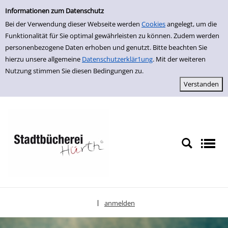
Einfache Suche
zur Navigation springen
zum Inhalt springen
Zu den Suchfiltern springen
Zur Trefferliste springen
Informationen zum Datenschutz
Bei der Verwendung dieser Webseite werden
Cookies
angelegt, um die
Funktionalität für Sie optimal gewährleisten zu können. Zudem werden
personenbezogene Daten erhoben und genutzt. Bitte beachten Sie
hierzu unsere allgemeine
Datenschutzerklär1ung
. Mit der weiteren
Nutzung stimmen Sie diesen Bedingungen zu.
anmelden
|
Sprache auswählen