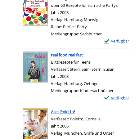
über 60 Rezepte für närrische Partys
Suche nach diesem Verfasser
Jahr:
2008
Verlag:
Hamburg, Moewig
Reihe:
Perfect Party
Mediengruppe:
Sachbücher
Exemplar-Details 
verfügbar
Zum Download von e
real food real fast
Blitzrezepte für Teens
Verfasser:
Stern, Sam
;
Stern, Susan
Suche nach d
Jahr:
2008
Verlag:
Hamburg, Oetinger
Mediengruppe:
Kindersachbücher
Exemplar-Details v
verfügbar
Zum Download von e
Alles Poletto!
Verfasser:
Poletto, Cornelia
Suche nach diesem V
Jahr:
2006
Verlag:
München, Gräfe und Unzer