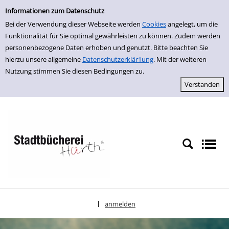
Einfache Suche
zur Navigation springen
zum Inhalt springen
Zu den Suchfiltern springen
Zur Trefferliste springen
Informationen zum Datenschutz
Bei der Verwendung dieser Webseite werden
Cookies
angelegt, um die
Funktionalität für Sie optimal gewährleisten zu können. Zudem werden
personenbezogene Daten erhoben und genutzt. Bitte beachten Sie
hierzu unsere allgemeine
Datenschutzerklär1ung
. Mit der weiteren
Nutzung stimmen Sie diesen Bedingungen zu.
anmelden
|
Sprache auswählen