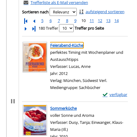
Trefferliste als E-Mail versenden
aufsteigend sortieren
Sortieren nach
5
6
7
8
9
10
11
12
13
14
Letzte Seite
180 Treffer
Treffer pro Seite
Suchergebnis
Zu den Suchfiltern springen
Feierabend-Küche
perfektes Timing mit Wochenplaner und
Austauschtipps
Verfasser:
Lucas, Anne
Suche nach diesem Verfa
Jahr:
2012
Verlag:
München, Südwest Verl.
Mediengruppe:
Sachbücher
Exemplar-Details
verfügbar
Zum Download von e
Sommerküche
voller Sonne und Aroma
Verfasser:
Dusy, Tanja
;
Einwanger, Klaus-
Maria (Ill.)
Suche nach diesem Verfasser
Jahr:
2010