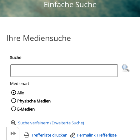
Einfache Suche
Ihre Mediensuche
Suche
Medienart
Wählen Sie die Medienart nach der Sie suc
Alle
Physische Medien
E-Medien
Suche verfeinern (Erweiterte Suche)
Trefferliste drucken
Permalink Trefferliste