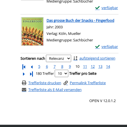
Mediengruppe:
Sachbücher
Exemplar-Details 
verfügbar
Zum Download von e
Das grosse Buch der Snacks - Fingerfood
Suche nach diesem Verfasser
Jahr:
2003
Verlag:
Köln, Mueller
Mediengruppe:
Sachbücher
Exemplar-Details 
verfügbar
Zum Download von e
Zu den Suchfiltern springen
aufsteigend sortieren
Sortieren nach
5
6
7
8
9
10
11
12
13
14
Letzte Seite
180 Treffer
Treffer pro Seite
Trefferliste drucken
Permalink Trefferliste
Trefferliste als E-Mail versenden
OPEN V 12.0.1.2