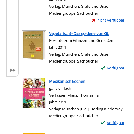
Verlag:
München, Gräfe und Unzer
Mediengruppe:
Sachbücher
Exemplar-Details von
nicht verfügbar
Zum Download von exter
Vegetarisch! - Das goldene von GU
Rezepte zum Glänzen und Genießen
Suche nach diesem Verfasser
Jahr:
2011
Verlag:
München, Gräfe und Unzer
Mediengruppe:
Sachbücher
Exemplar-Details 
verfügbar
Zum Download von e
Mexikanisch kochen
ganz einfach
Verfasser:
Miers, Thomasina
Suche nach diesem 
Jahr:
2011
Verlag:
München [u.a.], Dorling Kindersley
Mediengruppe:
Sachbücher
Exemplar-Details
verfügbar
Zum Download von e