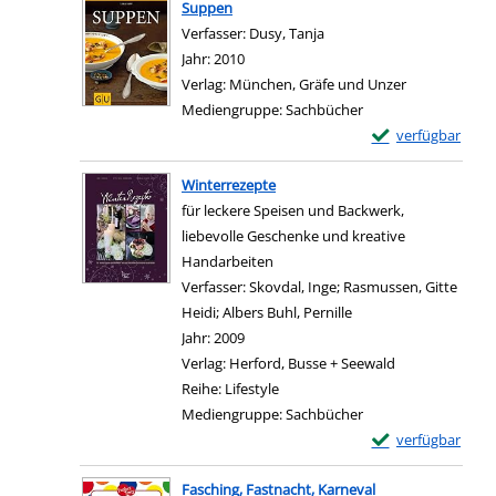
Suppen
Verfasser:
Dusy, Tanja
Suche nach diesem Verfas
Jahr:
2010
Verlag:
München, Gräfe und Unzer
Mediengruppe:
Sachbücher
Exemplar-Details
verfügbar
Zum Download von e
Winterrezepte
für leckere Speisen und Backwerk,
liebevolle Geschenke und kreative
Handarbeiten
Verfasser:
Skovdal, Inge
;
Rasmussen, Gitte
Heidi
;
Albers Buhl, Pernille
Suche nach diesem Ve
Jahr:
2009
Verlag:
Herford, Busse + Seewald
Reihe:
Lifestyle
Mediengruppe:
Sachbücher
Exemplar-Details
verfügbar
Zum Download von e
Fasching, Fastnacht, Karneval