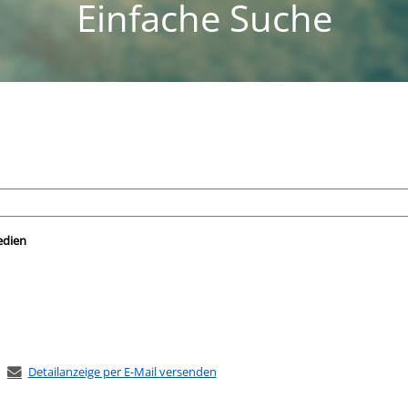
Einfache Suche
nach der Sie suchen wollen.
edien
Detailanzeige per E-Mail versenden