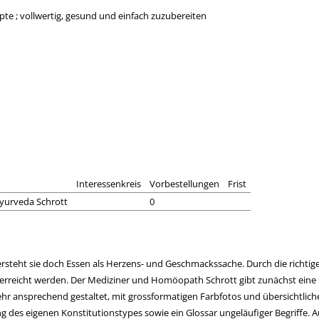
pte ; vollwertig, gesund und einfach zuzubereiten
Interessenkreis
Vorbestellungen
Frist
Ayurveda Schrott
0
ersteht sie doch Essen als Herzens- und Geschmackssache. Durch die richti
wicht erreicht werden. Der Mediziner und Homöopath Schrott gibt zunächst ei
sehr ansprechend gestaltet, mit grossformatigen Farbfotos und übersichtlich
des eigenen Konstitutionstypes sowie ein Glossar ungeläufiger Begriffe. Au