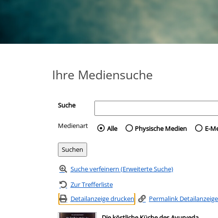
Ihre Mediensuche
Suche
Medienart
Wählen Sie die Medienart 
Alle
Physische Medien
E-M
Suche verfeinern (Erweiterte Suche)
Zur Trefferliste
Detailanzeige drucken
Permalink Detailanzeige
Die köstliche Küche des Ayurveda