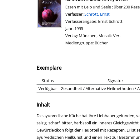
Essen mit Leib und Seele ; über 200 Reze
Verfasser:
Suche nach diesem Verfasser
Schrott, Ernst
Verfasserangabe:
Ernst Schrott
Jahr:
1995
Verlag:
München, Mosaik-Verl.
Mediengruppe:
Bücher
Exemplare
Status
Signatur
Verfügbar
Gesundheit / Alternative Heilmethoden / 
Inhalt
Die ayurvedische Küche hat ihre Liebhaber gefunden, v
salzig, scharf, bitter, herb) soll ein inneres Gleichge
Gewürzlexikon folgt der Hauptteil mit Rezepten. Er ist 
ayurvedischen Heilkunst und einen Text zur Bestimmung 