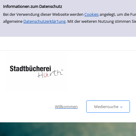
Einfache Suche
zur Navigation springen
zum Inhalt springen
Zur Detailanzeige springen
Informationen zum Datenschutz
Bei der Verwendung dieser Webseite werden
Cookies
angelegt, um die Fu
allgemeine
Datenschutzerklär1ung
. Mit der weiteren Nutzung stimmen Si
Willkommen
Mediensuche