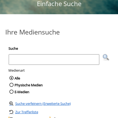
Einfache Suche
Ihre Mediensuche
Suche
Medienart
Wählen Sie die Medienart nach der Sie suc
Alle
Physische Medien
E-Medien
Suche verfeinern (Erweiterte Suche)
Zur Trefferliste