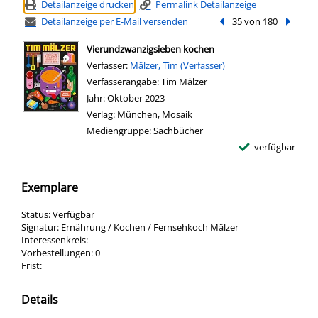
Detailanzeige drucken
Permalink Detailanzeige
Detailanzeige per E-Mail versenden
Vorheriger Treffer
35 von 180
Nächste
Vierundzwanzigsieben kochen
Verfasser:
Suche nach diesem Verfasser
Mälzer, Tim (Verfasser)
Verfasserangabe:
Tim Mälzer
Jahr:
Oktober 2023
Verlag:
München, Mosaik
Mediengruppe:
Sachbücher
verfügbar
Exemplare
Status:
Verfügbar
Signatur:
Ernährung / Kochen / Fernsehkoch Mälzer
Interessenkreis:
Vorbestellungen:
0
Frist:
Details