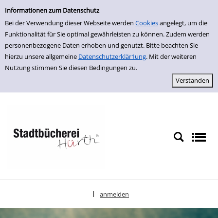
Einfache Suche
zur Navigation springen
zum Inhalt springen
Zur Detailanzeige springen
Informationen zum Datenschutz
Bei der Verwendung dieser Webseite werden
Cookies
angelegt, um die
Funktionalität für Sie optimal gewährleisten zu können. Zudem werden
personenbezogene Daten erhoben und genutzt. Bitte beachten Sie
hierzu unsere allgemeine
Datenschutzerklär1ung
. Mit der weiteren
Nutzung stimmen Sie diesen Bedingungen zu.
anmelden
|
Sprache auswählen