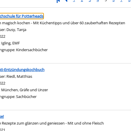
ringen
chschule für Potterheads
h magisch kochen - Mit Küchentipps und über 60 zauberhaften Rezepten
ser:
Dusy, Tanja
Suche nach diesem Verfasser
022
:
Igling, EMF
ngruppe:
Kindersachbücher
nti-Entzündungskochbuch
ser:
Riedl, Matthias
Suche nach diesem Verfasser
022
:
München, Gräfe und Unzer
ngruppe:
Sachbücher
e!
e Rezepte zum glänzen und geniessen - Mit und ohne Fleisch
nach diesem Verfasser
021