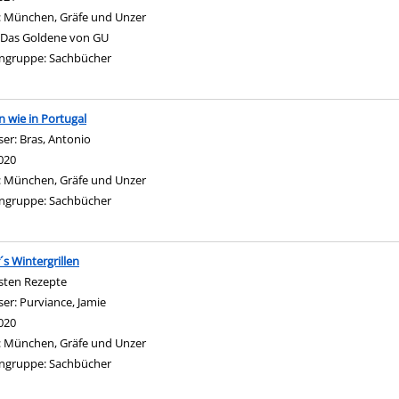
:
München, Gräfe und Unzer
Das Goldene von GU
ngruppe:
Sachbücher
 wie in Portugal
ser:
Bras, Antonio
Suche nach diesem Verfasser
020
:
München, Gräfe und Unzer
ngruppe:
Sachbücher
s Wintergrillen
sten Rezepte
ser:
Purviance, Jamie
Suche nach diesem Verfasser
020
:
München, Gräfe und Unzer
ngruppe:
Sachbücher