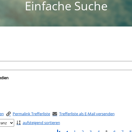
Einfache Suche
nach der Sie suchen wollen.
edien
ken
Permalink Trefferliste
Trefferliste als E-Mail versenden
aufsteigend sortieren
1
2
3
4
5
6
7
8