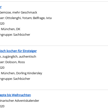
r
Gemüse, mehr Geschmack
ser:
Ottolenghi, Yotam
;
Belfrage, Ixta
Suche nach diesem Verfasser
020
:
München, DK
ngruppe:
Sachbücher
isch kochen für Einsteiger
h, zugänglich, authentisch
ser:
Dobson, Ross
Suche nach diesem Verfasser
020
:
München, Dorling Kindersley
ngruppe:
Sachbücher
epte bis Weihnachten
linarischer Adventskalender
nach diesem Verfasser
020