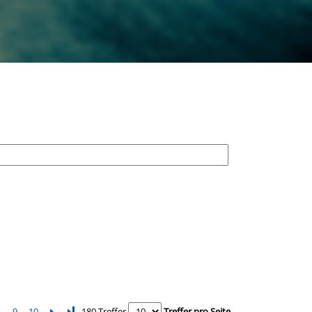
9
10
Letzte Seite
180 Treffer
Treffer pro Seite