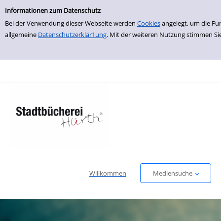
Einfache Suche
zur Navigation springen
zum Inhalt springen
Zu den Suchfiltern springen
Zur Trefferliste springen
Informationen zum Datenschutz
Bei der Verwendung dieser Webseite werden
Cookies
angelegt, um die Fu
allgemeine
Datenschutzerklär1ung
. Mit der weiteren Nutzung stimmen Si
Willkommen
Mediensuche