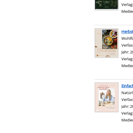
Verlag
Medie
Herbst
Wohlfü
Verfas
Jahr:
2
Verlag
Medie
Einfac
Natürl
Verfas
Jahr:
2
Verlag
Medie