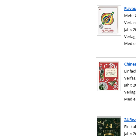
Flavou
Mehr 
Verfas
Jahr:
2
Verlag
Medie
Chines
Einfac
Verfas
Jahr:
2
Verlag
Medie
24 Rez
Ein ku
Suche 
Jahr:
2