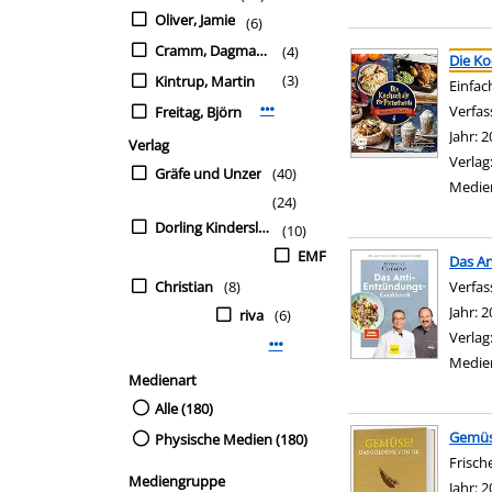
Oliver, Jamie
(6)
Suchergebnis
Zu den Suchfiltern sp
Cramm, Dagmar von
(4)
Die Ko
(3)
Kintrup, Martin
Einfac
Verfas
Freitag, Björn
Mehr Verfasser-Filter anzeigen
Jahr:
2
Verlag
Verlag
Gräfe und Unzer
(40)
Medie
(24)
Dorling Kindersley
(10)
EMF
Das A
Christian
(8)
Verfas
Jahr:
2
riva
(6)
Verlag
Mehr Verlag-Filter anzeigen
Medie
Medienart
Alle (180)
Gemüs
Physische Medien (180)
Frisch
Mediengruppe
Suche 
Jahr:
2