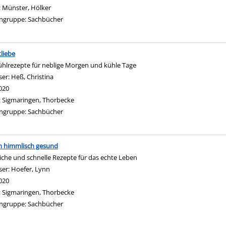
:
Münster, Hölker
ngruppe:
Sachbücher
liebe
hlrezepte für neblige Morgen und kühle Tage
ser:
Heß, Christina
Suche nach diesem Verfasser
020
:
Sigmaringen, Thorbecke
ngruppe:
Sachbücher
h himmlisch gesund
iche und schnelle Rezepte für das echte Leben
ser:
Hoefer, Lynn
Suche nach diesem Verfasser
020
:
Sigmaringen, Thorbecke
ngruppe:
Sachbücher