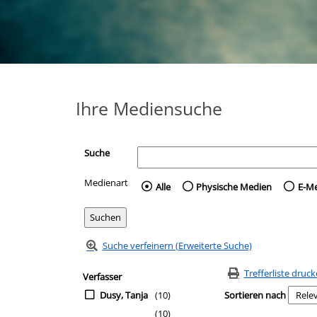
Ihre Mediensuche
Suche
Medienart
Wählen Sie die Medienart 
Alle
Physische Medien
E-M
Suche verfeinern (Erweiterte Suche)
Zur Trefferliste springen
Suchfilter
Trefferliste druc
Verfasser
Dusy, Tanja
(10)
Sortieren nach
(10)