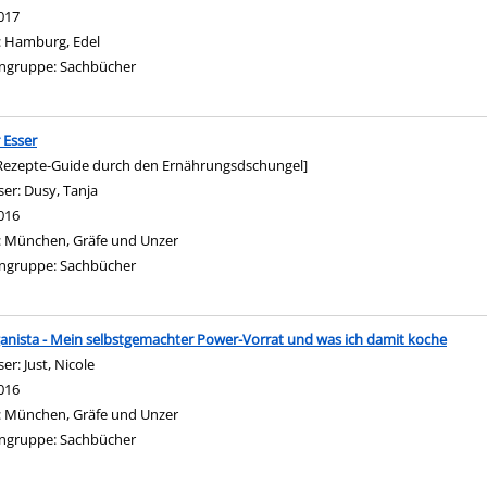
017
:
Hamburg, Edel
ngruppe:
Sachbücher
 Esser
Rezepte-Guide durch den Ernährungsdschungel]
ser:
Dusy, Tanja
Suche nach diesem Verfasser
016
:
München, Gräfe und Unzer
ngruppe:
Sachbücher
anista - Mein selbstgemachter Power-Vorrat und was ich damit koche
ser:
Just, Nicole
Suche nach diesem Verfasser
016
:
München, Gräfe und Unzer
ngruppe:
Sachbücher