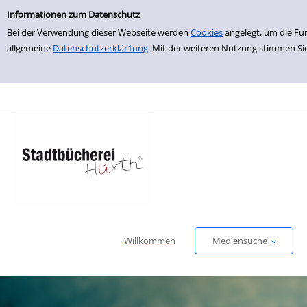
Einfache Suche
zur Navigation springen
zum Inhalt springen
Zu den Suchfiltern springen
Zur Trefferliste springen
Informationen zum Datenschutz
Bei der Verwendung dieser Webseite werden
Cookies
angelegt, um die Fu
allgemeine
Datenschutzerklär1ung
. Mit der weiteren Nutzung stimmen Si
Willkommen
Mediensuche