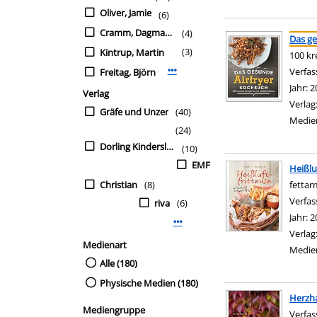
Oliver, Jamie
(6)
Suchergebnis
Zu den Suchfiltern sp
Cramm, Dagmar von
(4)
Das ge
(3)
Kintrup, Martin
100 kr
Verfas
Freitag, Björn
Mehr Verfasser-Filter anzeigen
Jahr:
2
Verlag
Verlag
Gräfe und Unzer
(40)
Medie
(24)
Dorling Kindersley
(10)
EMF
Heißlu
Christian
(8)
fettar
Verfas
riva
(6)
Jahr:
2
Mehr Verlag-Filter anzeigen
Verlag
Medienart
Medie
Alle (180)
Physische Medien (180)
Herzh
Mediengruppe
Verfas