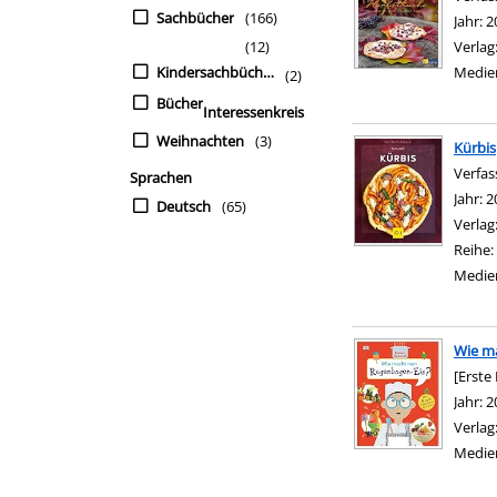
Sachbücher
(166)
Jahr:
2
(12)
Verlag
Kindersachbücher
Medie
(2)
Bücher
Interessenkreis
Weihnachten
(3)
Kürbis
Verfas
Sprachen
Jahr:
2
Deutsch
(65)
Verlag
Reihe:
Medie
Wie m
[Erste
Suche 
Jahr:
2
Verlag
Medie