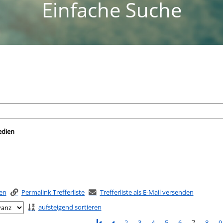
Einfache Suche
nach der Sie suchen wollen.
edien
ken
Permalink Trefferliste
Trefferliste als E-Mail versenden
aufsteigend sortieren
2
3
4
5
6
7
8
9