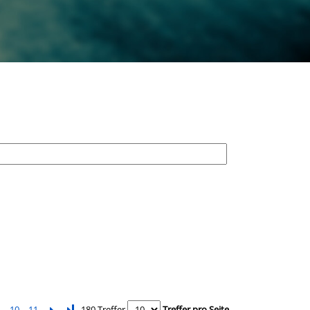
10
11
Letzte Seite
180 Treffer
Treffer pro Seite