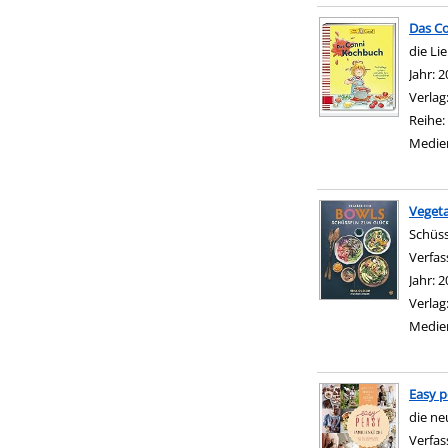
Das C
die Li
Suche 
Jahr:
2
Verlag
Reihe:
Medie
Vegeta
Schüs
Verfas
Jahr:
2
Verlag
Medie
Easy p
die ne
Verfas