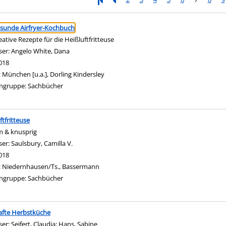
ringen
sunde Airfryer-Kochbuch
eative Rezepte für die Heißluftfritteuse
ser:
Angelo White, Dana
Suche nach diesem Verfasser
018
:
München [u.a.], Dorling Kindersley
ngruppe:
Sachbücher
ftfritteuse
m & knusprig
ser:
Saulsbury, Camilla V.
Suche nach diesem Verfasser
018
:
Niedernhausen/Ts., Bassermann
ngruppe:
Sachbücher
afte Herbstküche
ser:
Seifert, Claudia
;
Hans, Sabine
Suche nach diesem Verfasser