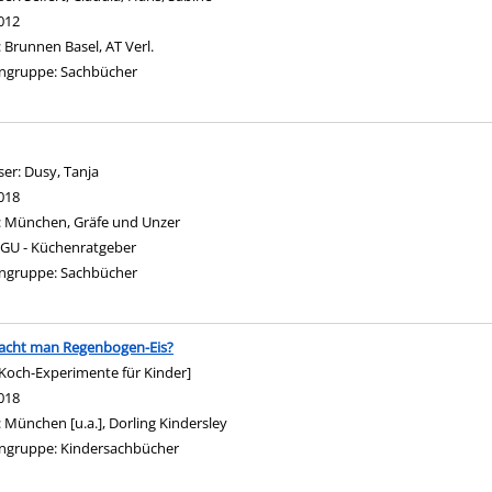
012
:
Brunnen Basel, AT Verl.
ngruppe:
Sachbücher
ser:
Dusy, Tanja
Suche nach diesem Verfasser
018
:
München, Gräfe und Unzer
GU - Küchenratgeber
ngruppe:
Sachbücher
acht man Regenbogen-Eis?
 Koch-Experimente für Kinder]
nach diesem Verfasser
018
:
München [u.a.], Dorling Kindersley
ngruppe:
Kindersachbücher