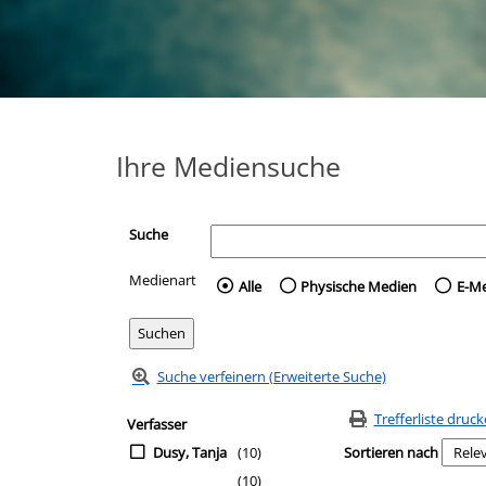
Ihre Mediensuche
Suche
Medienart
Wählen Sie die Medienart 
Alle
Physische Medien
E-M
Suche verfeinern (Erweiterte Suche)
Zur Trefferliste springen
Suchfilter
Trefferliste druc
Verfasser
Dusy, Tanja
(10)
Sortieren nach
(10)