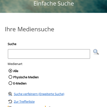
Einfache Suche
Ihre Mediensuche
Suche
Medienart
Wählen Sie die Medienart nach der Sie suc
Alle
Physische Medien
E-Medien
Suche verfeinern (Erweiterte Suche)
Zur Trefferliste