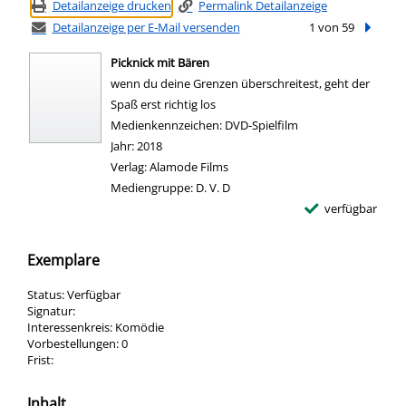
Detailanzeige drucken
Permalink Detailanzeige
Detailanzeige per E-Mail versenden
1 von 59
Nächste
Picknick mit Bären
wenn du deine Grenzen überschreitest, geht der
Spaß erst richtig los
Suche nach diesem Verfasser
Medienkennzeichen:
DVD-Spielfilm
Jahr:
2018
Verlag:
Alamode Films
Mediengruppe:
D. V. D
verfügbar
Exemplare
Status:
Verfügbar
Signatur:
Interessenkreis:
Komödie
Vorbestellungen:
0
Frist:
Inhalt