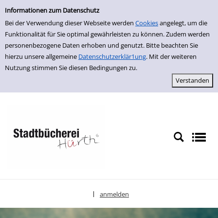
Einfache Suche
zur Navigation springen
zum Inhalt springen
Zur Detailanzeige springen
Informationen zum Datenschutz
Bei der Verwendung dieser Webseite werden
Cookies
angelegt, um die
Funktionalität für Sie optimal gewährleisten zu können. Zudem werden
personenbezogene Daten erhoben und genutzt. Bitte beachten Sie
hierzu unsere allgemeine
Datenschutzerklär1ung
. Mit der weiteren
Nutzung stimmen Sie diesen Bedingungen zu.
anmelden
|
Sprache auswählen