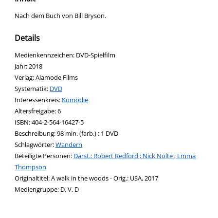
Nach dem Buch von Bill Bryson.
Details
Suche nach diesem Verfasser
Medienkennzeichen:
DVD-Spielfilm
Jahr:
2018
Verlag:
Alamode Films
opens in new tab
Diesen Link in neuem Tab öffnen
Systematik:
Suche nach dieser Systematik
DVD
Interessenkreis:
Suche nach diesem Interessenskreis
Komödie
Altersfreigabe:
6
ISBN:
404-2-564-16427-5
Beschreibung:
98 min. (farb.) : 1 DVD
Schlagwörter:
Wandern
Beteiligte Personen:
Suche nach dieser Beteiligten Person
Darst.: Robert Redford ; Nick Nolte ; Emma
Thompson
Originaltitel:
A walk in the woods - Orig.: USA, 2017
Mediengruppe:
D. V. D