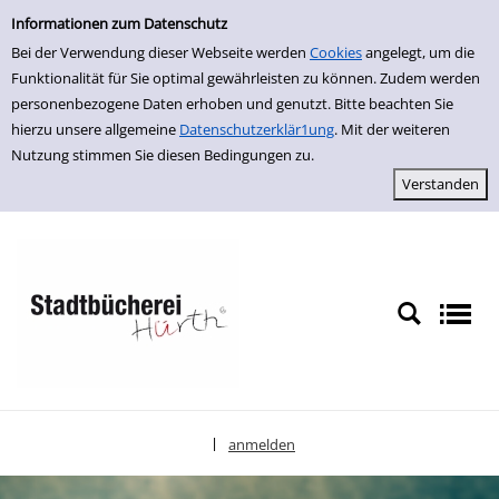
Einfache Suche
zur Navigation springen
zum Inhalt springen
Zur Detailanzeige springen
Informationen zum Datenschutz
Bei der Verwendung dieser Webseite werden
Cookies
angelegt, um die
Funktionalität für Sie optimal gewährleisten zu können. Zudem werden
personenbezogene Daten erhoben und genutzt. Bitte beachten Sie
hierzu unsere allgemeine
Datenschutzerklär1ung
. Mit der weiteren
Nutzung stimmen Sie diesen Bedingungen zu.
anmelden
|
Sprache auswählen