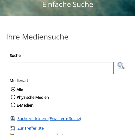
Einfache Suche
Ihre Mediensuche
Suche
Medienart
Wählen Sie die Medienart nach der Sie suc
Alle
Physische Medien
E-Medien
Suche verfeinern (Erweiterte Suche)
Zur Trefferliste