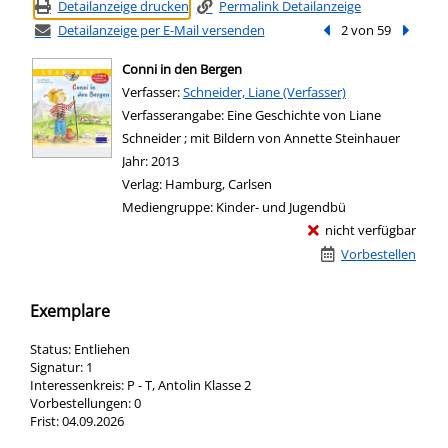
Detailanzeige drucken
Permalink Detailanzeige
Detailanzeige per E-Mail versenden
Vorheriger Treffer
2 von 59
Nächste
Conni in den Bergen
Verfasser:
Suche nach diesem Verfasser
Schneider, Liane (Verfasser)
Verfasserangabe:
Eine Geschichte von Liane
Schneider ; mit Bildern von Annette Steinhauer
Jahr:
2013
Verlag:
Hamburg, Carlsen
Mediengruppe:
Kinder- und Jugendbü
nicht verfügbar
Vorbestellen
Exemplare
Status:
Entliehen
Signatur:
1
Interessenkreis:
P - T, Antolin Klasse 2
Vorbestellungen:
0
Frist:
04.09.2026