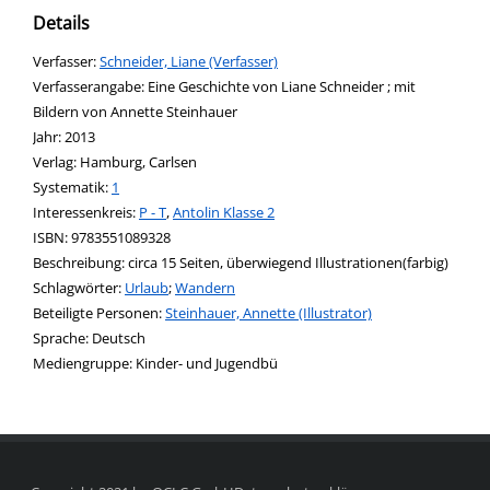
Details
Verfasser:
Suche nach diesem Verfasser
Schneider, Liane (Verfasser)
Verfasserangabe:
Eine Geschichte von Liane Schneider ; mit
Bildern von Annette Steinhauer
Jahr:
2013
Verlag:
Hamburg, Carlsen
opens in new tab
Diesen Link in neuem Tab öffnen
Systematik:
Suche nach dieser Systematik
1
Interessenkreis:
Suche nach diesem Interessenskreis
P - T
,
Antolin Klasse 2
ISBN:
9783551089328
Beschreibung:
circa 15 Seiten, überwiegend Illustrationen(farbig)
Schlagwörter:
Urlaub
;
Wandern
Beteiligte Personen:
Suche nach dieser Beteiligten Person
Steinhauer, Annette (Illustrator)
Sprache:
Deutsch
Mediengruppe:
Kinder- und Jugendbü