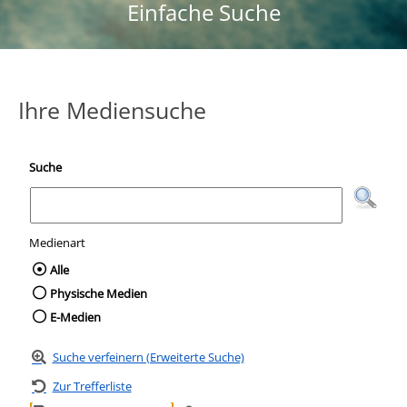
Einfache Suche
Ihre Mediensuche
Suche
Medienart
Wählen Sie die Medienart nach der Sie suc
Alle
Physische Medien
E-Medien
Suche verfeinern (Erweiterte Suche)
Zur Trefferliste