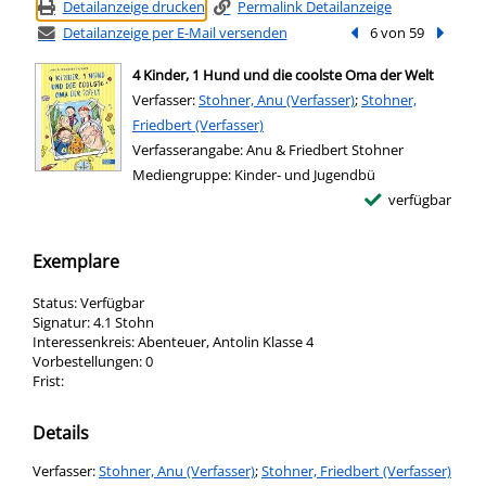
Detailanzeige drucken
Permalink Detailanzeige
Detailanzeige per E-Mail versenden
Vorheriger Treffer
6 von 59
Nächste
4 Kinder, 1 Hund und die coolste Oma der Welt
Verfasser:
Suche nach diesem Verfasser
Stohner, Anu (Verfasser)
;
Stohner,
Friedbert (Verfasser)
Verfasserangabe:
Anu & Friedbert Stohner
Mediengruppe:
Kinder- und Jugendbü
verfügbar
Exemplare
Status:
Verfügbar
Signatur:
4.1 Stohn
Interessenkreis:
Abenteuer, Antolin Klasse 4
Vorbestellungen:
0
Frist:
Details
Verfasser:
Suche nach diesem Verfasser
Stohner, Anu (Verfasser)
;
Stohner, Friedbert (Verfasser)