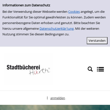
Einfache Suche
zur Navigation springen
zum Inhalt springen
Zur Detailanzeige springen
Informationen zum Datenschutz
Bei der Verwendung dieser Webseite werden
Cookies
angelegt, um die
Funktionalität für Sie optimal gewährleisten zu können. Zudem werden
personenbezogene Daten erhoben und genutzt. Bitte beachten Sie
hierzu unsere allgemeine
Datenschutzerklär1ung
. Mit der weiteren
Nutzung stimmen Sie diesen Bedingungen zu.
anmelden
|
Sprache auswählen