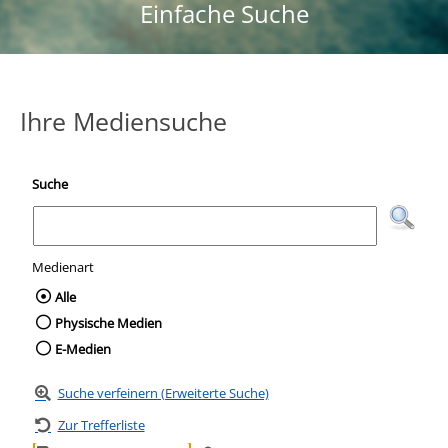
Einfache Suche
Ihre Mediensuche
Suche
Medienart
Wählen Sie die Medienart nach der Sie suc
Alle
Physische Medien
E-Medien
Suche verfeinern (Erweiterte Suche)
Zur Trefferliste