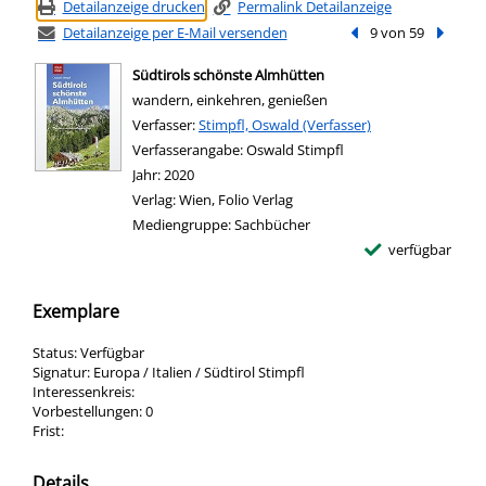
Detailanzeige drucken
Permalink Detailanzeige
Detailanzeige per E-Mail versenden
Vorheriger Treffer
9 von 59
Nächste
Südtirols schönste Almhütten
wandern, einkehren, genießen
Verfasser:
Suche nach diesem Verfasser
Stimpfl, Oswald (Verfasser)
Verfasserangabe:
Oswald Stimpfl
Jahr:
2020
Verlag:
Wien, Folio Verlag
Mediengruppe:
Sachbücher
verfügbar
Exemplare
Status:
Verfügbar
Signatur:
Europa / Italien / Südtirol Stimpfl
Interessenkreis:
Vorbestellungen:
0
Frist:
Details