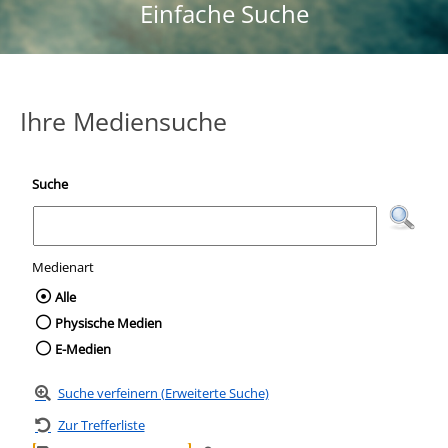
Einfache Suche
Ihre Mediensuche
Suche
Medienart
Wählen Sie die Medienart nach der Sie suc
Alle
Physische Medien
E-Medien
Suche verfeinern (Erweiterte Suche)
Zur Trefferliste