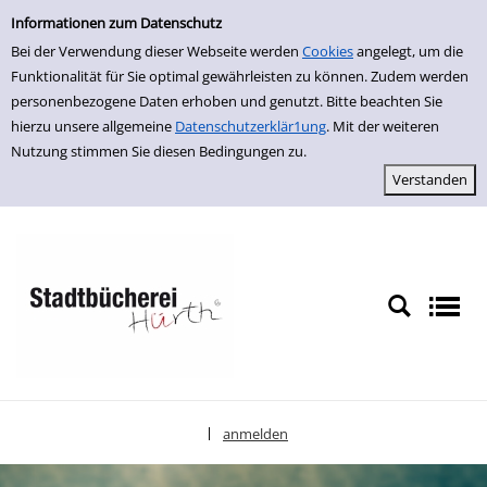
Einfache Suche
zur Navigation springen
zum Inhalt springen
Zur Detailanzeige springen
Informationen zum Datenschutz
Bei der Verwendung dieser Webseite werden
Cookies
angelegt, um die
Funktionalität für Sie optimal gewährleisten zu können. Zudem werden
personenbezogene Daten erhoben und genutzt. Bitte beachten Sie
hierzu unsere allgemeine
Datenschutzerklär1ung
. Mit der weiteren
Nutzung stimmen Sie diesen Bedingungen zu.
anmelden
|
Sprache auswählen