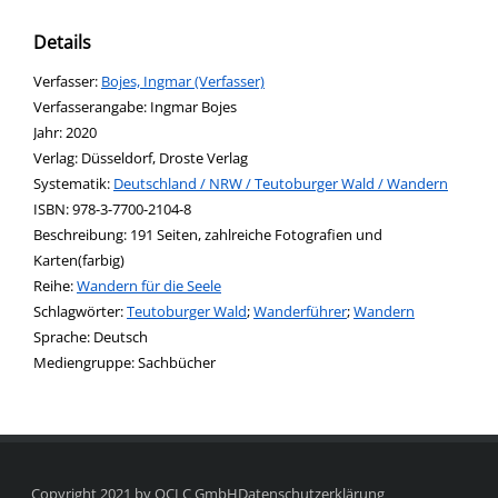
Details
Verfasser:
Suche nach diesem Verfasser
Bojes, Ingmar (Verfasser)
Verfasserangabe:
Ingmar Bojes
Jahr:
2020
Verlag:
Düsseldorf, Droste Verlag
opens in new tab
Diesen Link in neuem Tab öffnen
Systematik:
Suche nach dieser Systematik
Deutschland / NRW / Teutoburger Wald / Wandern
Suche nach diesem Interessenskreis
ISBN:
978-3-7700-2104-8
Beschreibung:
191 Seiten, zahlreiche Fotografien und
Karten(farbig)
Reihe:
Wandern für die Seele
Schlagwörter:
Teutoburger Wald
;
Wanderführer
;
Wandern
Suche nach dieser Beteiligten Person
Sprache:
Deutsch
Mediengruppe:
Sachbücher
Copyright 2021 by OCLC GmbH
Datenschutzerklärung