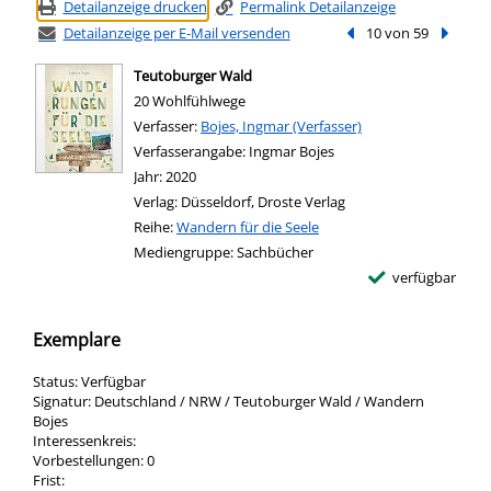
Detailanzeige drucken
Permalink Detailanzeige
Detailanzeige per E-Mail versenden
Vorheriger Treffer
10 von 59
Nächste
Teutoburger Wald
20 Wohlfühlwege
Verfasser:
Suche nach diesem Verfasser
Bojes, Ingmar (Verfasser)
Verfasserangabe:
Ingmar Bojes
Jahr:
2020
Verlag:
Düsseldorf, Droste Verlag
Reihe:
Wandern für die Seele
Mediengruppe:
Sachbücher
verfügbar
Exemplare
Status:
Verfügbar
Signatur:
Deutschland / NRW / Teutoburger Wald / Wandern
Bojes
Interessenkreis:
Vorbestellungen:
0
Frist: