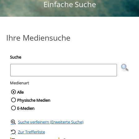
Einfache Suche
Ihre Mediensuche
Suche
Medienart
Wählen Sie die Medienart nach der Sie suc
Alle
Physische Medien
E-Medien
Suche verfeinern (Erweiterte Suche)
Zur Trefferliste