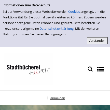
Einfache Suche
zur Navigation springen
zum Inhalt springen
Zur Detailanzeige springen
Informationen zum Datenschutz
Bei der Verwendung dieser Webseite werden
Cookies
angelegt, um die
Funktionalität für Sie optimal gewährleisten zu können. Zudem werden
personenbezogene Daten erhoben und genutzt. Bitte beachten Sie
hierzu unsere allgemeine
Datenschutzerklär1ung
. Mit der weiteren
Nutzung stimmen Sie diesen Bedingungen zu.
anmelden
|
Sprache auswählen