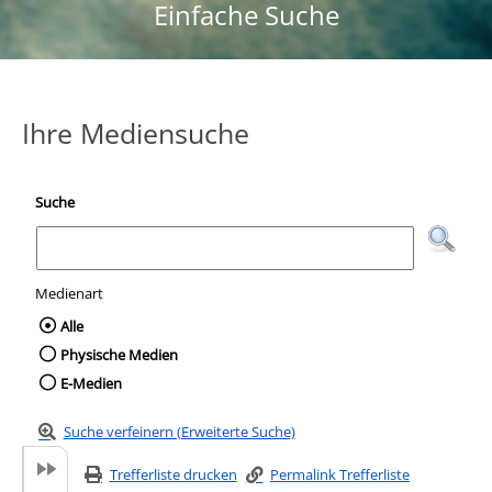
Einfache Suche
Ihre Mediensuche
Suche
Medienart
Wählen Sie die Medienart nach der Sie suc
Alle
Physische Medien
E-Medien
Suche verfeinern (Erweiterte Suche)
Trefferliste drucken
Permalink Trefferliste