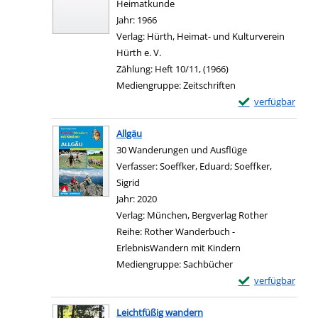
Heimatkunde
Suche nach diesem Verfasser
Jahr:
1966
Verlag:
Hürth, Heimat- und Kulturverein
Hürth e. V.
Zählung:
Heft 10/11, (1966)
Mediengruppe:
Zeitschriften
Exemplar-Details 
verfügbar
Zum Download von e
Allgäu
30 Wanderungen und Ausflüge
Verfasser:
Soeffker, Eduard
;
Soeffker,
Sigrid
Suche nach diesem Verfasser
Jahr:
2020
Verlag:
München, Bergverlag Rother
Reihe:
Rother Wanderbuch -
ErlebnisWandern mit Kindern
Mediengruppe:
Sachbücher
Exemplar-Details 
verfügbar
Zum Download von e
Leichtfüßig wandern