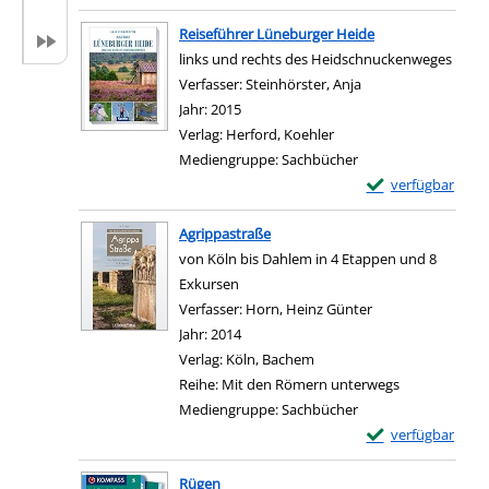
Zum Download von e
Reiseführer Lüneburger Heide
links und rechts des Heidschnuckenweges
Verfasser:
Steinhörster, Anja
Suche nach diesem 
Jahr:
2015
Verlag:
Herford, Koehler
Mediengruppe:
Sachbücher
Exemplar-Details
verfügbar
Zum Download von e
Agrippastraße
von Köln bis Dahlem in 4 Etappen und 8
Exkursen
Verfasser:
Horn, Heinz Günter
Suche nach diese
Jahr:
2014
Verlag:
Köln, Bachem
Reihe:
Mit den Römern unterwegs
Mediengruppe:
Sachbücher
Exemplar-Details
verfügbar
Zum Download von e
Rügen