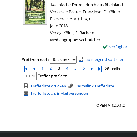
14 einfache Touren durch das Rheinland
Verfasser:
Becker, Franz Josef E.
;
Kölner
Eifelverein e. V. (Hrsg.)
Suche nach diesem Verfas
Jahr:
2018
Verlag:
Köln, J.P. Bachem
Mediengruppe:
Sachbücher
Exemplar-Details
verfügbar
Zum Download von e
Zu den Suchfiltern springen
aufsteigend sortieren
Sortieren nach
1
2
3
4
5
6
Letzte Seite
59 Treffer
Treffer pro Seite
Trefferliste drucken
Permalink Trefferliste
Trefferliste als E-Mail versenden
OPEN V 12.0.1.2