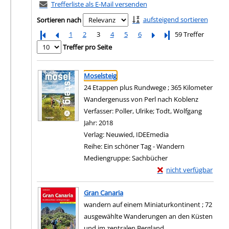
Trefferliste als E-Mail versenden
aufsteigend sortieren
Sortieren nach
1
2
3
4
5
6
Letzte Seite
59 Treffer
Treffer pro Seite
Suchergebnis
Zu den Suchfiltern springen
Moselsteig
24 Etappen plus Rundwege ; 365 Kilometer
Wandergenuss von Perl nach Koblenz
Verfasser:
Poller, Ulrike
;
Todt, Wolfgang
Suche na
Jahr:
2018
Verlag:
Neuwied, IDEEmedia
Reihe:
Ein schöner Tag - Wandern
Mediengruppe:
Sachbücher
Exemplar-Details von 
nicht verfügbar
Zum Download von exter
Gran Canaria
wandern auf einem Miniaturkontinent ; 72
ausgewählte Wanderungen an den Küsten
und im zentralen Bergland