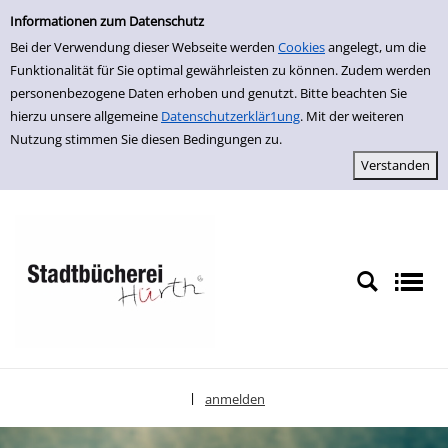
Einfache Suche
zur Navigation springen
zum Inhalt springen
Zu den Suchfiltern springen
Zur Trefferliste springen
Informationen zum Datenschutz
Bei der Verwendung dieser Webseite werden
Cookies
angelegt, um die
Funktionalität für Sie optimal gewährleisten zu können. Zudem werden
personenbezogene Daten erhoben und genutzt. Bitte beachten Sie
hierzu unsere allgemeine
Datenschutzerklär1ung
. Mit der weiteren
Nutzung stimmen Sie diesen Bedingungen zu.
anmelden
|
Sprache auswählen