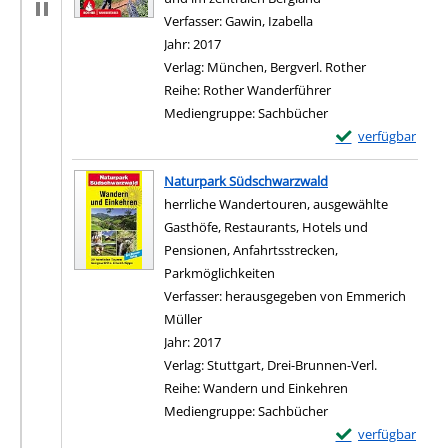
Verfasser:
Gawin, Izabella
Suche nach diesem Ver
Jahr:
2017
Verlag:
München, Bergverl. Rother
Reihe:
Rother Wanderführer
Mediengruppe:
Sachbücher
Exemplar-Details
verfügbar
Zum Download von e
Naturpark Südschwarzwald
herrliche Wandertouren, ausgewählte
Gasthöfe, Restaurants, Hotels und
Pensionen, Anfahrtsstrecken,
Parkmöglichkeiten
Verfasser:
herausgegeben von Emmerich
Müller
Suche nach diesem Verfasser
Jahr:
2017
Verlag:
Stuttgart, Drei-Brunnen-Verl.
Reihe:
Wandern und Einkehren
Mediengruppe:
Sachbücher
Exemplar-Details
verfügbar