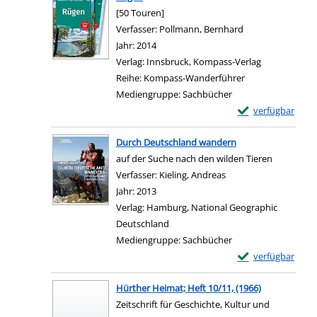
[50 Touren]
Verfasser:
Pollmann, Bernhard
Suche nach diese
Jahr:
2014
Verlag:
Innsbruck, Kompass-Verlag
Reihe:
Kompass-Wanderführer
Mediengruppe:
Sachbücher
Exemplar-Details
verfügbar
Zum Download von e
Durch Deutschland wandern
auf der Suche nach den wilden Tieren
Verfasser:
Kieling, Andreas
Suche nach diesem Ve
Jahr:
2013
Verlag:
Hamburg, National Geographic
Deutschland
Mediengruppe:
Sachbücher
Exemplar-Details
verfügbar
Zum Download von e
Hürther Heimat; Heft 10/11, (1966)
Zeitschrift für Geschichte, Kultur und