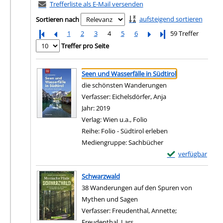
Trefferliste als E-Mail versenden
aufsteigend sortieren
Sortieren nach
1
2
3
4
5
6
Letzte Seite
59 Treffer
Treffer pro Seite
Suchergebnis
Zu den Suchfiltern springen
Seen und Wasserfälle in Südtirol
die schönsten Wanderungen
Verfasser:
Eichelsdörfer, Anja
Suche nach diesem
Jahr:
2019
Verlag:
Wien u.a., Folio
Reihe:
Folio - Südtirol erleben
Mediengruppe:
Sachbücher
Exemplar-Details 
verfügbar
Zum Download von e
Schwarzwald
38 Wanderungen auf den Spuren von
Mythen und Sagen
Verfasser:
Freudenthal, Annette
;
Freudenthal, Lars
Suche nach diesem Verfasser