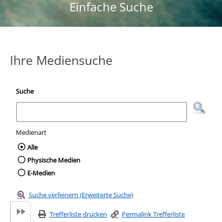
Einfache Suche
Ihre Mediensuche
Suche
Medienart
Wählen Sie die Medienart nach der Sie suc
Alle
Physische Medien
E-Medien
Suche verfeinern (Erweiterte Suche)
Trefferliste drucken
Permalink Trefferliste