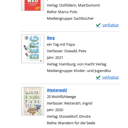
Verlag:
Ostfildern, MairDumont
Reihe:
Marco Polo
Mediengruppe:
Sachbücher
Exemplar-Details
verfügbar
Zum Download von e
Berg
ein Tag mit Papa
Verfasser:
Oswald, Pete
Suche nach diesem Verf
Jahr:
2021
Verlag:
Hamburg, von Hacht Verlag
Mediengruppe:
Kinder- und Jugendbü
Exemplar-Details 
verfügbar
Zum Download von e
Westerwald
20 Wohlfühlwege
Verfasser:
Retterath, Ingrid
Suche nach diesem V
Jahr:
2020
Verlag:
Düsseldorf, Droste
Reihe:
Wandern für die Seele