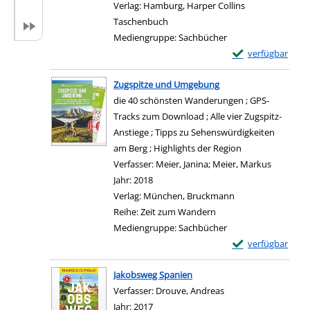
Verlag:
Hamburg, Harper Collins
Taschenbuch
Mediengruppe:
Sachbücher
Exemplar-Details
verfügbar
Zum Download von e
Zugspitze und Umgebung
die 40 schönsten Wanderungen ; GPS-
Tracks zum Download ; Alle vier Zugspitz-
Anstiege ; Tipps zu Sehenswürdigkeiten
am Berg ; Highlights der Region
Verfasser:
Meier, Janina
;
Meier, Markus
Suche na
Jahr:
2018
Verlag:
München, Bruckmann
Reihe:
Zeit zum Wandern
Mediengruppe:
Sachbücher
Exemplar-Details
verfügbar
Zum Download von e
Jakobsweg Spanien
Verfasser:
Drouve, Andreas
Suche nach diesem V
Jahr:
2017