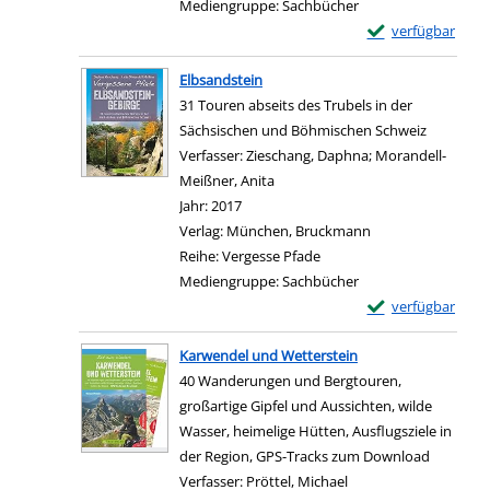
Mediengruppe:
Sachbücher
Exemplar-Details
verfügbar
Zum Download von e
Elbsandstein
31 Touren abseits des Trubels in der
Sächsischen und Böhmischen Schweiz
Verfasser:
Zieschang, Daphna
;
Morandell-
Meißner, Anita
Suche nach diesem Verfasser
Jahr:
2017
Verlag:
München, Bruckmann
Reihe:
Vergesse Pfade
Mediengruppe:
Sachbücher
Exemplar-Details 
verfügbar
Zum Download von e
Karwendel und Wetterstein
40 Wanderungen und Bergtouren,
großartige Gipfel und Aussichten, wilde
Wasser, heimelige Hütten, Ausflugsziele in
der Region, GPS-Tracks zum Download
Verfasser:
Pröttel, Michael
Suche nach diesem Ve