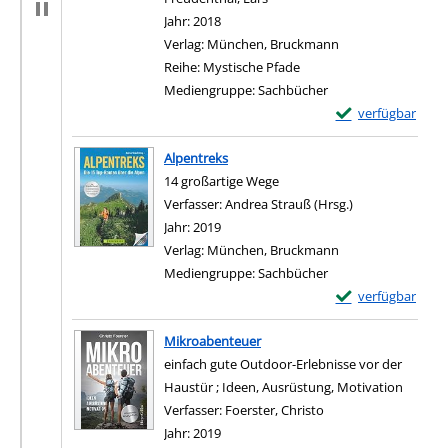
Jahr:
2018
Verlag:
München, Bruckmann
Reihe:
Mystische Pfade
Mediengruppe:
Sachbücher
Exemplar-Details
verfügbar
Zum Download von e
Alpentreks
14 großartige Wege
Verfasser:
Andrea Strauß (Hrsg.)
Suche nach die
Jahr:
2019
Verlag:
München, Bruckmann
Mediengruppe:
Sachbücher
Exemplar-Details 
verfügbar
Zum Download von e
Mikroabenteuer
einfach gute Outdoor-Erlebnisse vor der
Haustür ; Ideen, Ausrüstung, Motivation
Verfasser:
Foerster, Christo
Suche nach diesem V
Jahr:
2019