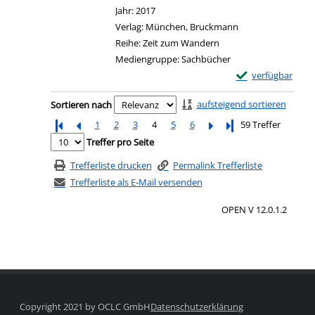
Jahr:
2017
Verlag:
München, Bruckmann
Reihe:
Zeit zum Wandern
Mediengruppe:
Sachbücher
Exemplar-Details
verfügbar
Zum Download von e
Zu den Suchfiltern springen
aufsteigend sortieren
Sortieren nach
1
2
3
4
5
6
Letzte Seite
59 Treffer
Treffer pro Seite
Trefferliste drucken
Permalink Trefferliste
Trefferliste als E-Mail versenden
OPEN V 12.0.1.2
Copyright 2021 by OCLC GmbH
Datenschutzerklärung