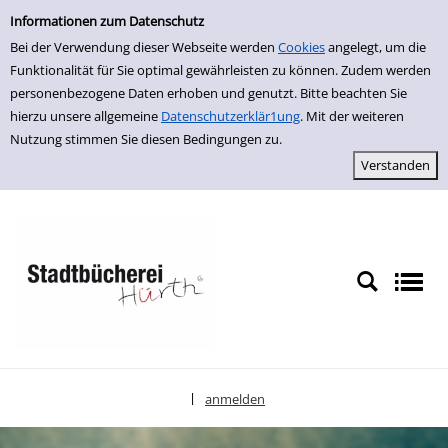
Einfache Suche
zur Navigation springen
zum Inhalt springen
Zu den Suchfiltern springen
Zur Trefferliste springen
Informationen zum Datenschutz
Bei der Verwendung dieser Webseite werden
Cookies
angelegt, um die
Funktionalität für Sie optimal gewährleisten zu können. Zudem werden
personenbezogene Daten erhoben und genutzt. Bitte beachten Sie
hierzu unsere allgemeine
Datenschutzerklär1ung
. Mit der weiteren
Nutzung stimmen Sie diesen Bedingungen zu.
anmelden
|
Sprache auswählen