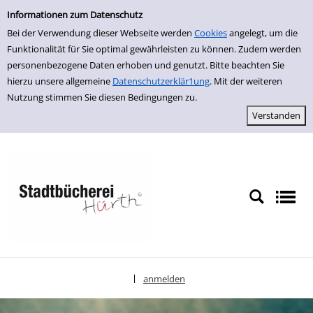
Einfache Suche
zur Navigation springen
zum Inhalt springen
Zu den Suchfiltern springen
Zur Trefferliste springen
Informationen zum Datenschutz
Bei der Verwendung dieser Webseite werden
Cookies
angelegt, um die
Funktionalität für Sie optimal gewährleisten zu können. Zudem werden
personenbezogene Daten erhoben und genutzt. Bitte beachten Sie
hierzu unsere allgemeine
Datenschutzerklär1ung
. Mit der weiteren
Nutzung stimmen Sie diesen Bedingungen zu.
anmelden
|
Sprache auswählen