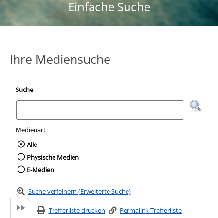
Einfache Suche
Ihre Mediensuche
Suche
Medienart
Wählen Sie die Medienart nach der Sie suc
Alle
Physische Medien
E-Medien
Suche verfeinern (Erweiterte Suche)
Trefferliste drucken
Permalink Trefferliste