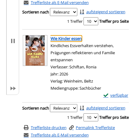
Trefferliste als E-Mail versenden
aufsteigend sortieren
Sortieren nach
1 Treffer
Treffer pro Seite
Suchergebnis
Zu den Suchfiltern springen
Wie Kinder essen
Kindliches Essverhalten verstehen,
Prägungen reflektieren und Familie
entspannen
Verfasser:
Schiftan, Ronia
Suche nach diesem Ver
Jahr:
2026
Verlag:
Weinheim, Beltz
Mediengruppe:
Sachbücher
Exemplar-Details 
verfügbar
Zum Download von e
Zu den Suchfiltern springen
aufsteigend sortieren
Sortieren nach
1 Treffer
Treffer pro Seite
Trefferliste drucken
Permalink Trefferliste
Trefferliste als E-Mail versenden