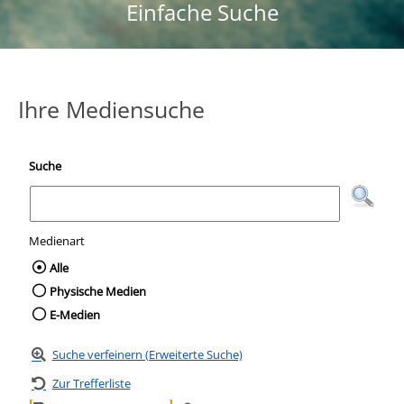
Einfache Suche
Ihre Mediensuche
Suche
Medienart
Wählen Sie die Medienart nach der Sie suc
Alle
Physische Medien
E-Medien
Suche verfeinern (Erweiterte Suche)
Zur Trefferliste