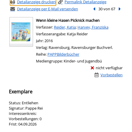
Detailanzeige drucken
Permalink Detailanzeige
Detailanzeige per E-Mail versenden
Vorheriger Treffer
30 von 67
Nächste
Wenn kleine Hasen Picknick machen
Verfasser:
Suche nach diesem Verfasser
Reider, Katja
;
Harvey, Franziska
Verfasserangabe:
Katja Reider
Jahr:
2016
Verlag:
Ravensburg, Ravensburger Buchverl.
Reihe:
PAPPBilderbücher
Mediengruppe:
Kinder- und Jugendbü
nicht verfügbar
Vorbestellen
Exemplare
Status:
Entliehen
Signatur:
Pappe Rei
Interessenkreis:
Vorbestellungen:
0
Frist:
04.09.2026