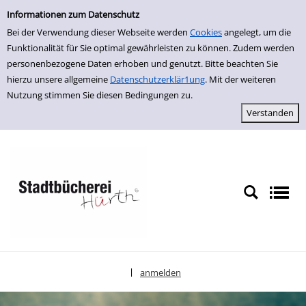
Einfache Suche
zur Navigation springen
zum Inhalt springen
Zur Detailanzeige springen
Informationen zum Datenschutz
Bei der Verwendung dieser Webseite werden
Cookies
angelegt, um die
Funktionalität für Sie optimal gewährleisten zu können. Zudem werden
personenbezogene Daten erhoben und genutzt. Bitte beachten Sie
hierzu unsere allgemeine
Datenschutzerklär1ung
. Mit der weiteren
Nutzung stimmen Sie diesen Bedingungen zu.
anmelden
|
Sprache auswählen