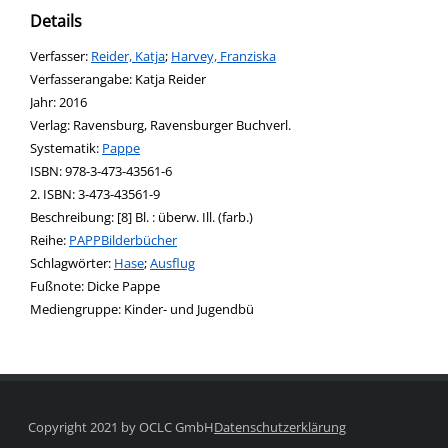
Details
Verfasser:
Suche nach diesem Verfasser
Reider, Katja
;
Harvey, Franziska
Verfasserangabe:
Katja Reider
Jahr:
2016
Verlag:
Ravensburg, Ravensburger Buchverl.
opens in new tab
Diesen Link in neuem Tab öffnen
Systematik:
Suche nach dieser Systematik
Pappe
Suche nach diesem Interessenskreis
ISBN:
978-3-473-43561-6
2. ISBN:
3-473-43561-9
Beschreibung:
[8] Bl. : überw. Ill. (farb.)
Reihe:
PAPPBilderbücher
Schlagwörter:
Hase
;
Ausflug
Suche nach dieser Beteiligten Person
Fußnote:
Dicke Pappe
Mediengruppe:
Kinder- und Jugendbü
Copyright 2021 by OCLC GmbH
Datenschutzerklärung