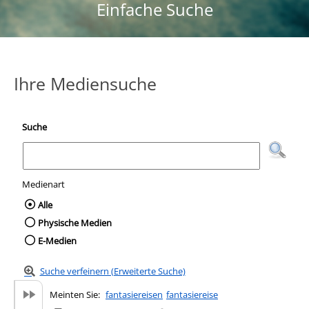
Einfache Suche
Ihre Mediensuche
Suche
Medienart
Wählen Sie die Medienart nach der Sie suc
Alle
Physische Medien
E-Medien
Suche verfeinern (Erweiterte Suche)
Meinten Sie:
fantasiereisen
fantasiereise