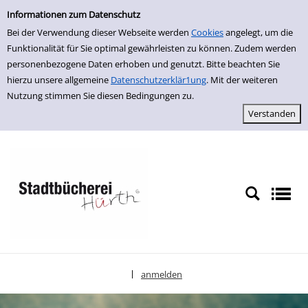
Einfache Suche
zur Navigation springen
zum Inhalt springen
Zu den Suchfiltern springen
Zur Trefferliste springen
Informationen zum Datenschutz
Bei der Verwendung dieser Webseite werden
Cookies
angelegt, um die
Funktionalität für Sie optimal gewährleisten zu können. Zudem werden
personenbezogene Daten erhoben und genutzt. Bitte beachten Sie
hierzu unsere allgemeine
Datenschutzerklär1ung
. Mit der weiteren
Nutzung stimmen Sie diesen Bedingungen zu.
anmelden
|
Sprache auswählen