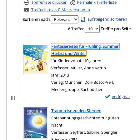
Trefferliste drucken
Permalink Trefferliste
Trefferliste als E-Mail versenden
aufsteigend sortieren
Sortieren nach
6 Treffer
Treffer pro Seite
Suchergebnis
Zu den Suchfiltern springen
Fantasiereisen für Frühling, Sommer,
Herbst und Winter
für Kinder von 4 - 10 Jahren
Verfasser:
Müller, Anne Katrin
Suche nach diesem
Jahr:
2013
Verlag:
München, Don-Bosco-Verl.
Mediengruppe:
Sachbücher
Exemplar-Details 
verfügbar
Zum Download von e
Traumreise zu den Sternen
Entspannungsgeschichten zur guten
Nacht
Verfasser:
Seyffert, Sabine
;
Spengler,
Friederike (Ill.)
Suche nach diesem Verfasser