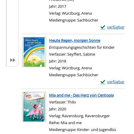
Jahr:
2017
Verlag:
Würzburg, Arena
Mediengruppe:
Sachbücher
Exemplar-Details
verfügbar
Zum Download von e
Heute Regen, morgen Sonne
Entspannungsgeschichten für Kinder
Verfasser:
Seyffert, Sabine
Suche nach diesem Ve
Jahr:
2018
Verlag:
Würzburg, Arena
Mediengruppe:
Sachbücher
Exemplar-Details
verfügbar
Zum Download von e
Mia and me - Das Herz von Centopia
Verfasser:
Thilo
Suche nach diesem Verfasser
Jahr:
2020
Verlag:
Ravensburg, Ravensburger
Reihe:
Mia and me
Mediengruppe:
Kinder- und Jugendbü