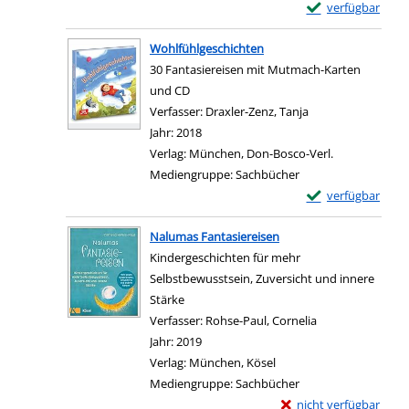
Exemplar-Details
verfügbar
Zum Download von e
Wohlfühlgeschichten
30 Fantasiereisen mit Mutmach-Karten
und CD
Verfasser:
Draxler-Zenz, Tanja
Suche nach diesem
Jahr:
2018
Verlag:
München, Don-Bosco-Verl.
Mediengruppe:
Sachbücher
Exemplar-Details
verfügbar
Zum Download von e
Nalumas Fantasiereisen
Kindergeschichten für mehr
Selbstbewusstsein, Zuversicht und innere
Stärke
Verfasser:
Rohse-Paul, Cornelia
Suche nach dies
Jahr:
2019
Verlag:
München, Kösel
Mediengruppe:
Sachbücher
Exemplar-Details von 
nicht verfügbar