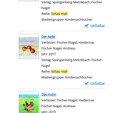
Verlag:
Spangenberg-Metzebach, Fischer-
Nagel
Reihe:
Schau
mal!
Mediengruppe:
Kindersachbücher
Exemplar-Details
verfügbar
Zum Download von e
Der Apfel
Verfasser:
Fischer-Nagel, Heiderose
;
Fischer-Nagel, Andreas
Suche nach diesem Verfa
Jahr:
2017
Verlag:
Spangenberg-Metzebach, Fischer-
Nagel
Reihe:
Schau
mal!
Mediengruppe:
Kindersachbücher
Exemplar-Details 
verfügbar
Zum Download von e
Das Huhn
Verfasser:
Fischer-Nagel, Heiderose
;
Fischer-Nagel, Andreas
Suche nach diesem Verfa
Jahr:
2015