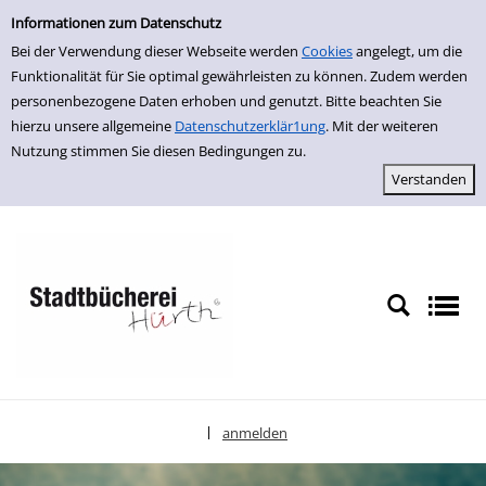
Einfache Suche
zur Navigation springen
zum Inhalt springen
Zu den Suchfiltern springen
Zur Trefferliste springen
Informationen zum Datenschutz
Bei der Verwendung dieser Webseite werden
Cookies
angelegt, um die
Funktionalität für Sie optimal gewährleisten zu können. Zudem werden
personenbezogene Daten erhoben und genutzt. Bitte beachten Sie
hierzu unsere allgemeine
Datenschutzerklär1ung
. Mit der weiteren
Nutzung stimmen Sie diesen Bedingungen zu.
anmelden
|
Sprache auswählen