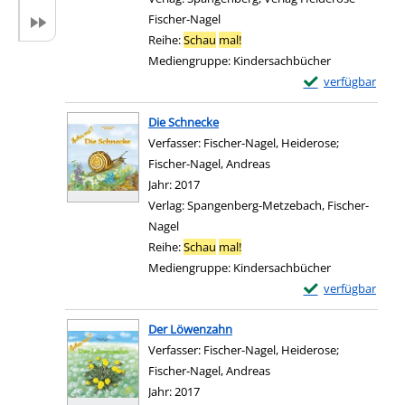
Fischer-Nagel
Reihe:
Schau
mal!
Mediengruppe:
Kindersachbücher
Exemplar-Details 
verfügbar
Zum Download von e
Die Schnecke
Verfasser:
Fischer-Nagel, Heiderose
;
Fischer-Nagel, Andreas
Suche nach diesem Verfa
Jahr:
2017
Verlag:
Spangenberg-Metzebach, Fischer-
Nagel
Reihe:
Schau
mal!
Mediengruppe:
Kindersachbücher
Exemplar-Details
verfügbar
Zum Download von e
Der Löwenzahn
Verfasser:
Fischer-Nagel, Heiderose
;
Fischer-Nagel, Andreas
Suche nach diesem Verfa
Jahr:
2017