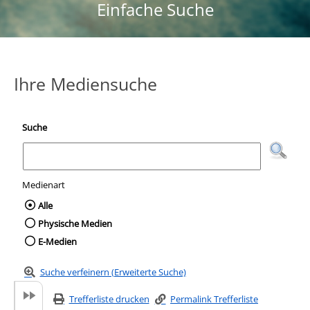
Einfache Suche
Ihre Mediensuche
Suche
Medienart
Wählen Sie die Medienart nach der Sie suc
Alle
Physische Medien
E-Medien
Suche verfeinern (Erweiterte Suche)
Trefferliste drucken
Permalink Trefferliste