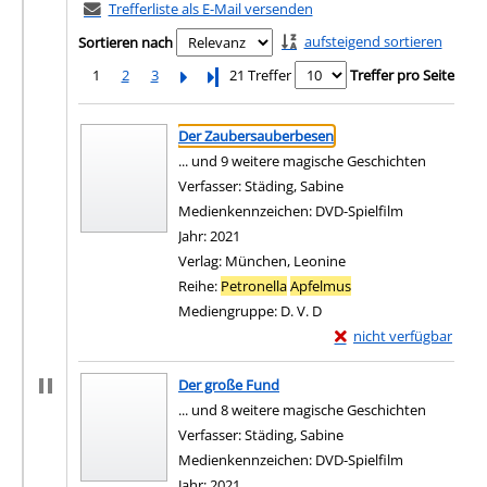
Trefferliste als E-Mail versenden
aufsteigend sortieren
Sortieren nach
1
2
3
Letzte Seite
21 Treffer
Treffer pro Seite
Suchergebnis
Zu den Suchfiltern springen
Der Zaubersauberbesen
... und 9 weitere magische Geschichten
Verfasser:
Städing, Sabine
Suche nach diesem Ve
Medienkennzeichen:
DVD-Spielfilm
Jahr:
2021
Verlag:
München, Leonine
Reihe:
Petronella
Apfelmus
Mediengruppe:
D. V. D
Exemplar-Details von
nicht verfügbar
Zum Download von exter
Der große Fund
... und 8 weitere magische Geschichten
Verfasser:
Städing, Sabine
Suche nach diesem Ve
Medienkennzeichen:
DVD-Spielfilm
Jahr:
2021