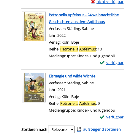
Exemplar-Details von
nicht verfügbar
Zum Download von exter
Petronella Apfelmus - 24 weihnachtliche
Geschichten aus dem Apfelhaus
Verfasser:
Städing, Sabine
Suche nach diesem Ve
Jahr:
2022
Verlag:
Köln, Boje
Reihe:
Petronella
Apfelmus
; 10
Mediengruppe:
Kinder- und Jugendbü
Exemplar-Details 
verfügbar
Zum Download von e
Eismagie und wilde Wichte
Verfasser:
Städing, Sabine
Suche nach diesem Ve
Jahr:
2021
Verlag:
Köln, Boje
Reihe:
Petronella
Apfelmus
; 9
Mediengruppe:
Kinder- und Jugendbü
Exemplar-Details 
verfügbar
Zum Download von e
Zu den Suchfiltern springen
aufsteigend sortieren
Sortieren nach