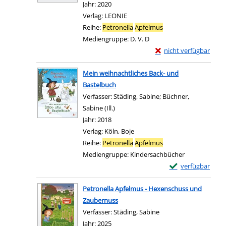
Jahr:
2020
Verlag:
LEONIE
Reihe:
Petronella
Apfelmus
Mediengruppe:
D. V. D
Exemplar-Details von 
nicht verfügbar
Zum Download von exter
Mein weihnachtliches Back- und
Bastelbuch
Verfasser:
Städing, Sabine
;
Büchner,
Sabine (Ill.)
Suche nach diesem Verfasser
Jahr:
2018
Verlag:
Köln, Boje
Reihe:
Petronella
Apfelmus
Mediengruppe:
Kindersachbücher
Exemplar-Details
verfügbar
Zum Download von e
Petronella Apfelmus - Hexenschuss und
Zaubernuss
Verfasser:
Städing, Sabine
Suche nach diesem Ve
Jahr:
2025