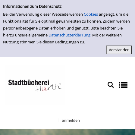
Einfache Suche
zur Navigation springen
zum Inhalt springen
Zu den Suchfiltern springen
Zur Trefferliste springen
Informationen zum Datenschutz
Bei der Verwendung dieser Webseite werden
Cookies
angelegt, um die
Funktionalität für Sie optimal gewährleisten zu können. Zudem werden
personenbezogene Daten erhoben und genutzt. Bitte beachten Sie
hierzu unsere allgemeine
Datenschutzerklär1ung
. Mit der weiteren
Nutzung stimmen Sie diesen Bedingungen zu.
anmelden
|
Sprache auswählen