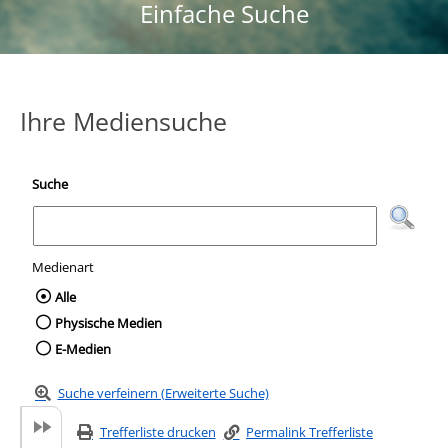
Einfache Suche
Ihre Mediensuche
Suche
Medienart
Wählen Sie die Medienart nach der Sie suc
Alle
Physische Medien
E-Medien
Suche verfeinern (Erweiterte Suche)
Trefferliste drucken
Permalink Trefferliste