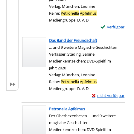
Verlag:
München, Leonine
Reihe:
Petronella
Apfelmus
Mediengruppe:
D. V. D
Exemplar-Details
verfügbar
Zum Download von e
Das Band der Freundschaft
... und 9 weitere Magische Geschichten
Verfasser:
Städing, Sabine
Suche nach diesem Ve
Medienkennzeichen:
DVD-Spielfilm
Jahr:
2020
Verlag:
München, Leonine
Reihe:
Petronella
Apfelmus
Mediengruppe:
D. V. D
Exemplar-Details von 
nicht verfügbar
Zum Download von exter
Petronella Apfelmus
Der Oberhexenbesen ... und 9 weitere
magische Geschichten
Suche nach diesem Verfasser
Medienkennzeichen:
DVD-Spielfilm