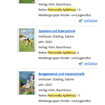
Verlag:
Köln, Baumhaus
Reihe:
Petronella
Apfelmus
; 13
Mediengruppe:
Kinder- und Jugendbü
Exemplar-Details
verfügbar
Zum Download von e
Zauberei und Eulensschrei
Verfasser:
Städing, Sabine
Suche nach diesem Ve
Jahr:
2024
Verlag:
Köln, Baumhaus
Reihe:
Petronella
Apfelmus
; 4
Mediengruppe:
Kinder- und Jugendbü
Exemplar-Details 
verfügbar
Zum Download von e
Burggespenst und Hexensümpfe
Verfasser:
Städing, Sabine
Suche nach diesem Ve
Jahr:
2023
Verlag:
Köln, Baumhaus
Reihe:
Petronella
Apfelmus
; 11
Mediengruppe:
Kinder- und Jugendbü