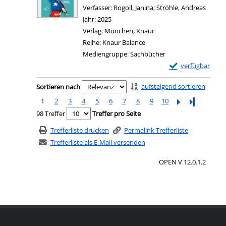
Verfasser:
Rogoll, Janina
;
Ströhle, Andreas
Suche 
Jahr:
2025
Verlag:
München, Knaur
Reihe:
Knaur Balance
Mediengruppe:
Sachbücher
Exemplar-Details 
verfügbar
Zum Download von e
Zu den Suchfiltern springen
aufsteigend sortieren
Sortieren nach
1
2
3
4
5
6
7
8
9
10
Letzte Seite
98 Treffer
Treffer pro Seite
Trefferliste drucken
Permalink Trefferliste
Trefferliste als E-Mail versenden
OPEN V 12.0.1.2