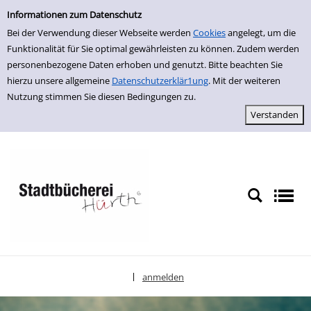
Einfache Suche
zur Navigation springen
zum Inhalt springen
Zu den Suchfiltern springen
Zur Trefferliste springen
Informationen zum Datenschutz
Bei der Verwendung dieser Webseite werden
Cookies
angelegt, um die
Funktionalität für Sie optimal gewährleisten zu können. Zudem werden
personenbezogene Daten erhoben und genutzt. Bitte beachten Sie
hierzu unsere allgemeine
Datenschutzerklär1ung
. Mit der weiteren
Nutzung stimmen Sie diesen Bedingungen zu.
anmelden
|
Sprache auswählen