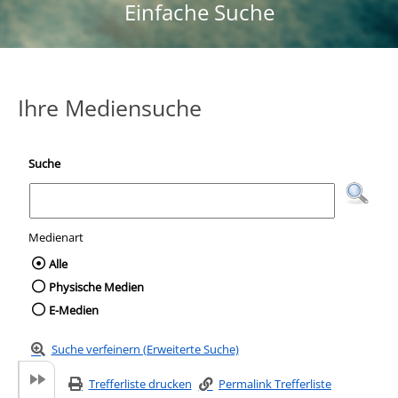
Einfache Suche
Ihre Mediensuche
Suche
Medienart
Wählen Sie die Medienart nach der Sie suc
Alle
Physische Medien
E-Medien
Suche verfeinern (Erweiterte Suche)
Trefferliste drucken
Permalink Trefferliste