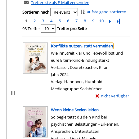
Trefferliste als E-Mail versenden
aufsteigend sortieren
Sortieren nach
1
2
3
4
5
6
7
8
9
10
Letzte Seite
98 Treffer
Treffer pro Seite
Suchergebnis
Zu den Suchfiltern springen
Konflikte nutzen, statt vermeiden
Wie ihr Streit klar und liebevoll löst und
eure Eltern-Kind-Bindung stärkt
Verfasser:
Deuretzbacher, Kiran
Suche nach dies
Jahr:
2024
Verlag:
Hannover, Humboldt
Mediengruppe:
Sachbücher
Exemplar-Details von 
nicht verfügbar
Zum Download von exter
Wenn kleine Seelen leiden
So begleitetst du dein Kind bei
psychischen Belastungen - Erkennen,
Ansprechen, Unterstützen
Verfasser:
Liussi, Michèle
Suche nach diesem Ver