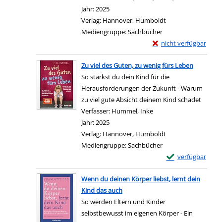
Jahr:
2025
Verlag:
Hannover, Humboldt
Mediengruppe:
Sachbücher
Exemplar-Details von S
nicht verfügbar
Zum Download von exter
Zu viel des Guten, zu wenig fürs Leben
So stärkst du dein Kind für die
Herausforderungen der Zukunft - Warum
zu viel gute Absicht deinem Kind schadet
Verfasser:
Hummel, Inke
Suche nach diesem Ver
Jahr:
2025
Verlag:
Hannover, Humboldt
Mediengruppe:
Sachbücher
Exemplar-Details 
verfügbar
Zum Download von e
Wenn du deinen Körper liebst, lernt dein
Kind das auch
So werden Eltern und Kinder
selbstbewusst im eigenen Körper - Ein