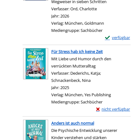
Wegweiser in sieben Schritten
Verfasser:
Ord, Charlotte
Suche nach diesem Ver
Jahr:
2026
Verlag:
München, Goldmann
Mediengruppe:
Sachbücher
Exemplar-Details 
verfügbar
Zum Download von e
Für Stress hab ich keine Zeit
Mit Liebe und Humor durch den
verrückten Mutteralltag
Verfasser:
Dederichs, Katja
;
Schnackenbeck, Nina
Suche nach diesem Verfas
Jahr:
2025
Verlag:
München, Yes Publishing
Mediengruppe:
Sachbücher
Exemplar-Details von F
nicht verfügbar
Zum Download von exter
Anders ist auch normal
Die Psychische Entwicklung unserer
Kinder verstehen und stärken