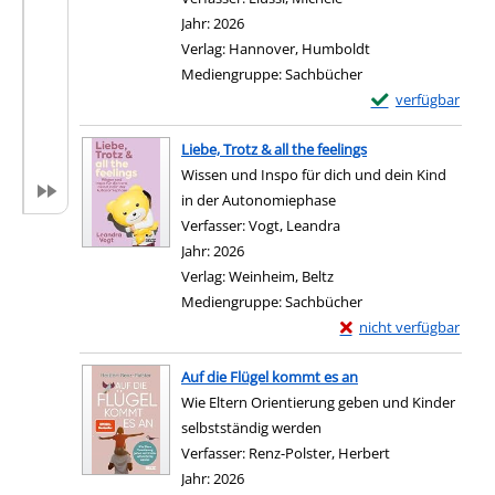
Jahr:
2026
Verlag:
Hannover, Humboldt
Mediengruppe:
Sachbücher
Exemplar-Details 
verfügbar
Zum Download von e
Liebe, Trotz & all the feelings
Wissen und Inspo für dich und dein Kind
in der Autonomiephase
Verfasser:
Vogt, Leandra
Suche nach diesem Ver
Jahr:
2026
Verlag:
Weinheim, Beltz
Mediengruppe:
Sachbücher
Exemplar-Details von Li
nicht verfügbar
Zum Download von exter
Auf die Flügel kommt es an
Wie Eltern Orientierung geben und Kinder
selbstständig werden
Verfasser:
Renz-Polster, Herbert
Suche nach die
Jahr:
2026