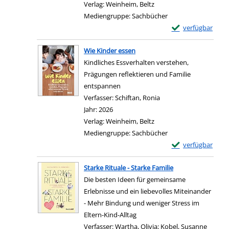
Verlag:
Weinheim, Beltz
Mediengruppe:
Sachbücher
Exemplar-Details 
verfügbar
Zum Download von e
Wie Kinder essen
Kindliches Essverhalten verstehen,
Prägungen reflektieren und Familie
entspannen
Verfasser:
Schiftan, Ronia
Suche nach diesem Ver
Jahr:
2026
Verlag:
Weinheim, Beltz
Mediengruppe:
Sachbücher
Exemplar-Details 
verfügbar
Zum Download von e
Starke Rituale - Starke Familie
Die besten Ideen für gemeinsame
Erlebnisse und ein liebevolles Miteinander
- Mehr Bindung und weniger Stress im
Eltern-Kind-Alltag
Verfasser:
Wartha, Olivia
;
Kobel, Susanne
Suche 