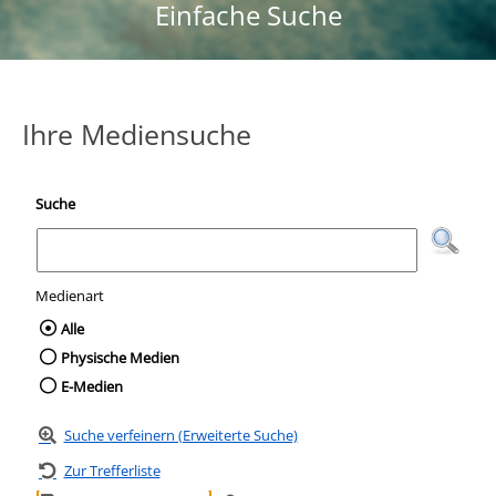
Einfache Suche
Ihre Mediensuche
Suche
Medienart
Wählen Sie die Medienart nach der Sie suc
Alle
Physische Medien
E-Medien
Suche verfeinern (Erweiterte Suche)
Zur Trefferliste