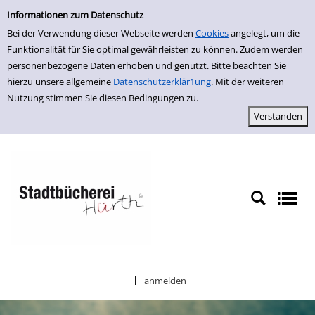
Einfache Suche
zur Navigation springen
zum Inhalt springen
Zur Detailanzeige springen
Informationen zum Datenschutz
Bei der Verwendung dieser Webseite werden
Cookies
angelegt, um die
Funktionalität für Sie optimal gewährleisten zu können. Zudem werden
personenbezogene Daten erhoben und genutzt. Bitte beachten Sie
hierzu unsere allgemeine
Datenschutzerklär1ung
. Mit der weiteren
Nutzung stimmen Sie diesen Bedingungen zu.
anmelden
|
Sprache auswählen