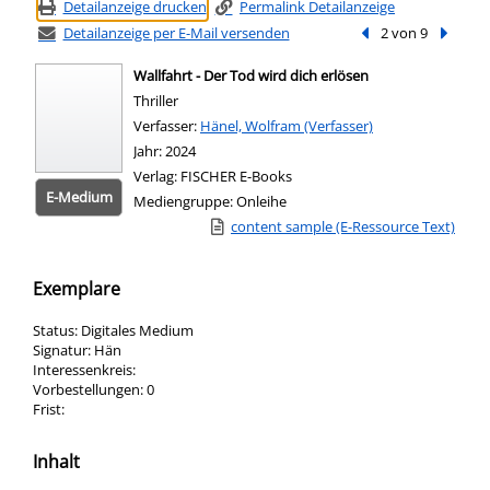
Detailanzeige drucken
Permalink Detailanzeige
Detailanzeige per E-Mail versenden
Vorheriger Treffer
2 von 9
Nächste
Wallfahrt - Der Tod wird dich erlösen
Thriller
Verfasser:
Suche nach diesem Verfasser
Hänel, Wolfram (Verfasser)
Jahr:
2024
Verlag:
FISCHER E-Books
E-Medium
Mediengruppe:
Onleihe
Link zu einem externen Medieninhalt - wird
content sample (E-Ressource Text)
Zum 
Exemplare
Status:
Digitales Medium
Signatur:
Hän
Interessenkreis:
Vorbestellungen:
0
Frist:
Inhalt