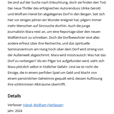
Sie sind auf der Suche nach Erleuchtung, doch sie finden den Tod.
Der neue Thriller des erfolgreichen Autorenduos Ulrike Gerold
und Wolfram Hänel Ein abgelegenes Dorf in den Bergen. Seit sich
hier vor einigen Jahren ein Wunder ereignet hat, pilgern immer
mehr Menschen auf Sinnsuche dorthin. Auch die junge
Journalistin Mara reist an, um eine Reportage über den neuen
Wallfahrtsort zu schreiben. Doch die Dorfbewohner sind alles
andere erfreut über ihre Recherche, und das spirituelle
Seminarzentrum am Hang hoch über dem Dorf wird streng von
der Außenwelt abgeschirmt. Mara wird misstrauisch: Was hat das
Dorf zu verbergen? Als ein Pilger tot aufgefunden wird, sieht sich
Mara plötzlich selbst in tödlicher Gefahr. Und sie ist nicht die
Einzige, die in einem perfiden Spiel um Geld und Macht von
einem persönlichen Geheimnis gequält wird, dessen Auflösung
ihre schlimmsten Albträume übertrifft.
Details
Verfasser:
Suche nach diesem Verfasser
Hänel, Wolfram (Verfasser)
Jahr:
2024