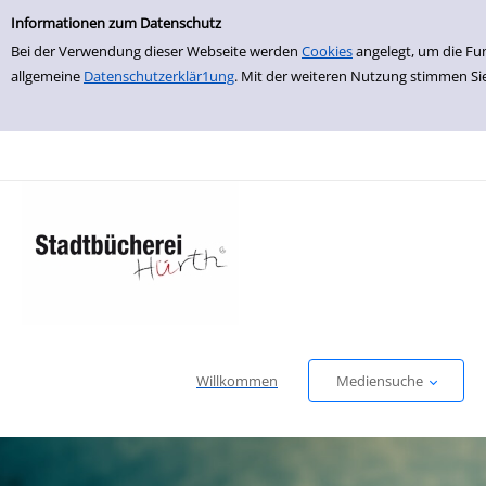
Einfache Suche
zur Navigation springen
zum Inhalt springen
Zur Detailanzeige springen
Informationen zum Datenschutz
Bei der Verwendung dieser Webseite werden
Cookies
angelegt, um die Fu
allgemeine
Datenschutzerklär1ung
. Mit der weiteren Nutzung stimmen Si
Willkommen
Mediensuche