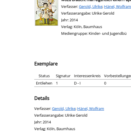
Verfasser:
Suche nach diesem Verfasser
Gerold, Ulrike
;
Hänel, Wolfram
Verfasserangabe:
Ulrike Gerold
Jahr:
2014
Verlag:
Köln, Baumhaus
Mediengruppe:
Kinder- und Jugendbü
Exemplare
Status
Signatur
Interessenkreis
Vorbestellunge
Entliehen
1
D - I
0
Details
Verfasser:
Suche nach diesem Verfasser
Gerold, Ulrike
;
Hänel, Wolfram
Verfasserangabe:
Ulrike Gerold
Jahr:
2014
Verlag:
Köln, Baumhaus