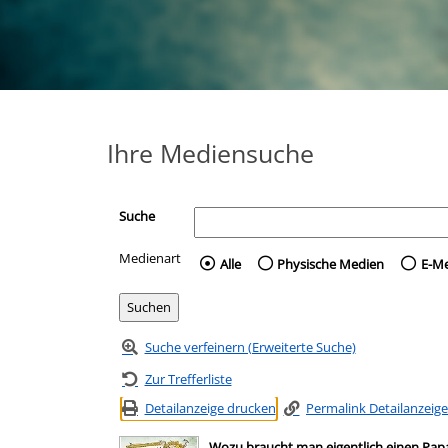
Ihre Mediensuche
Suche
Medienart
Wählen Sie die Medienart 
Alle
Physische Medien
E-M
Suche verfeinern (Erweiterte Suche)
Zur Trefferliste
Detailanzeige drucken
Permalink Detailanzeige
Wozu braucht man eigentlich einen Pap