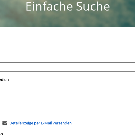
Einfache Suche
nach der Sie suchen wollen.
edien
Detailanzeige per E-Mail versenden
a?