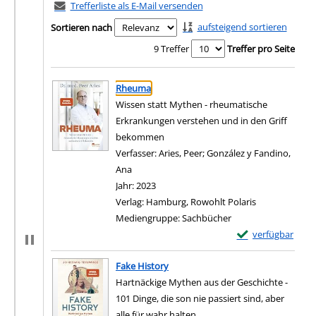
Trefferliste als E-Mail versenden
aufsteigend sortieren
Sortieren nach
9 Treffer
Treffer pro Seite
Suchergebnis
Zu den Suchfiltern springen
Rheuma
Wissen statt Mythen - rheumatische
Erkrankungen verstehen und in den Griff
bekommen
Verfasser:
Aries, Peer
;
González y Fandino,
Ana
Suche nach diesem Verfasser
Jahr:
2023
Verlag:
Hamburg, Rowohlt Polaris
Mediengruppe:
Sachbücher
Exemplar-Details
verfügbar
Zum Download von e
Fake History
Hartnäckige Mythen aus der Geschichte -
101 Dinge, die son nie passiert sind, aber
alle für wahr halten