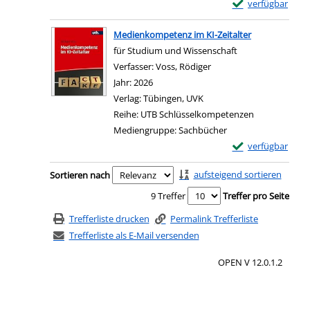
Exemplar-Details
verfügbar
Zum Download von e
Medienkompetenz im KI-Zeitalter
für Studium und Wissenschaft
Verfasser:
Voss, Rödiger
Suche nach diesem Verf
Jahr:
2026
Verlag:
Tübingen, UVK
Reihe:
UTB Schlüsselkompetenzen
Mediengruppe:
Sachbücher
Exemplar-Details
verfügbar
Zum Download von e
Zu den Suchfiltern springen
aufsteigend sortieren
Sortieren nach
9 Treffer
Treffer pro Seite
Trefferliste drucken
Permalink Trefferliste
Trefferliste als E-Mail versenden
OPEN V 12.0.1.2