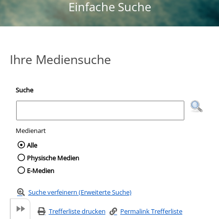
Einfache Suche
Ihre Mediensuche
Suche
Medienart
Wählen Sie die Medienart nach der Sie suc
Alle
Physische Medien
E-Medien
Suche verfeinern (Erweiterte Suche)
Trefferliste drucken
Permalink Trefferliste