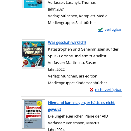
Verfasser:
Laschyk, Thomas
Suche nach diesem 
Jahr:
2024
Verlag:
München, Komplett-Media
Mediengruppe:
Sachbücher
Exemplar-Details
verfügbar
Zum Download von e
Was geschah wirklich?
Katastrophen und Geheimnissen auf der
Spur - Forsche und ermittle selbst
Verfasser:
Martineau, Susan
Suche nach diesem 
Jahr:
2022
Verlag:
München, ars edition
Mediengruppe:
Kindersachbücher
Exemplar-Details von 
nicht verfügbar
Zum Download von exter
Niemand kann sagen, er hätte es nicht
gewußt
Die ungeheuerlichen Pläne der AfD
Verfasser:
Bensmann, Marcus
Suche nach diesem
Jahr:
2024