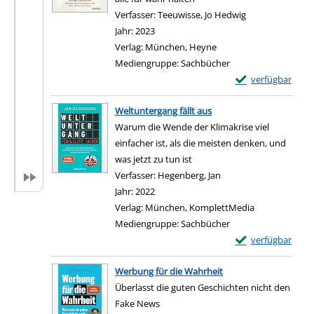
Verfasser:
Teeuwisse, Jo Hedwig
Suche nach dies
Jahr:
2023
Verlag:
München, Heyne
Mediengruppe:
Sachbücher
Exemplar-Details 
verfügbar
Zum Download von e
Weltuntergang fällt aus
Warum die Wende der Klimakrise viel
einfacher ist, als die meisten denken, und
was jetzt zu tun ist
Verfasser:
Hegenberg, Jan
Suche nach diesem Ve
Jahr:
2022
Verlag:
München, KomplettMedia
Mediengruppe:
Sachbücher
Exemplar-Details 
verfügbar
Zum Download von e
Werbung für die Wahrheit
Überlasst die guten Geschichten nicht den
Fake News