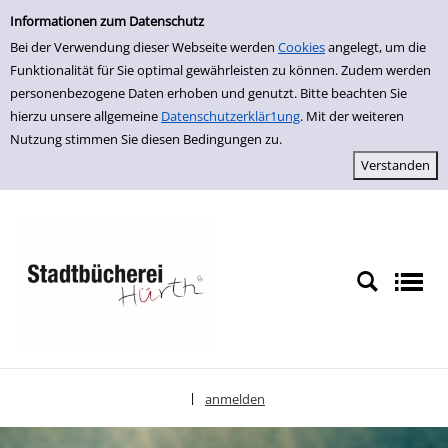
Einfache Suche
zur Navigation springen
zum Inhalt springen
Zu den Suchfiltern springen
Zur Trefferliste springen
Informationen zum Datenschutz
Bei der Verwendung dieser Webseite werden
Cookies
angelegt, um die
Funktionalität für Sie optimal gewährleisten zu können. Zudem werden
personenbezogene Daten erhoben und genutzt. Bitte beachten Sie
hierzu unsere allgemeine
Datenschutzerklär1ung
. Mit der weiteren
Nutzung stimmen Sie diesen Bedingungen zu.
anmelden
|
Sprache auswählen