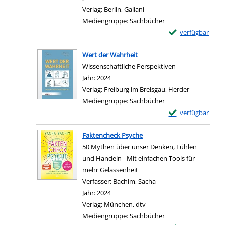
Verlag:
Berlin, Galiani
Mediengruppe:
Sachbücher
Exemplar-Details 
verfügbar
Zum Download von e
Wert der Wahrheit
Wissenschaftliche Perspektiven
Suche nach diesem Verfasser
Jahr:
2024
Verlag:
Freiburg im Breisgau, Herder
Mediengruppe:
Sachbücher
Exemplar-Details
verfügbar
Zum Download von e
Faktencheck Psyche
50 Mythen über unser Denken, Fühlen
und Handeln - Mit einfachen Tools für
mehr Gelassenheit
Verfasser:
Bachim, Sacha
Suche nach diesem Ver
Jahr:
2024
Verlag:
München, dtv
Mediengruppe:
Sachbücher