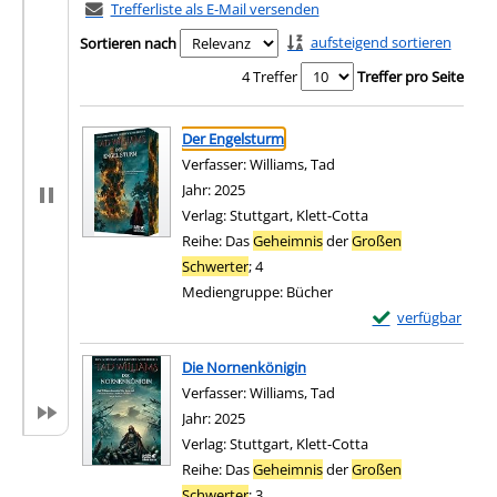
Trefferliste als E-Mail versenden
aufsteigend sortieren
Sortieren nach
4 Treffer
Treffer pro Seite
Suchergebnis
Zu den Suchfiltern springen
Der Engelsturm
Verfasser:
Williams, Tad
Suche nach diesem Verf
Jahr:
2025
Verlag:
Stuttgart, Klett-Cotta
Reihe:
Das
Geheimnis
der
Großen
Schwerter
; 4
Mediengruppe:
Bücher
Exemplar-Details
verfügbar
Zum Download von e
Die Nornenkönigin
Verfasser:
Williams, Tad
Suche nach diesem Verf
Jahr:
2025
Verlag:
Stuttgart, Klett-Cotta
Reihe:
Das
Geheimnis
der
Großen
Schwerter
; 3