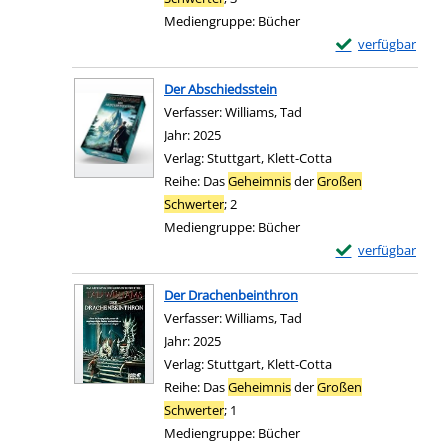
Mediengruppe:
Bücher
Exemplar-Details
verfügbar
Zum Download von e
Der Abschiedsstein
Verfasser:
Williams, Tad
Suche nach diesem Verf
Jahr:
2025
Verlag:
Stuttgart, Klett-Cotta
Reihe:
Das
Geheimnis
der
Großen
Schwerter
; 2
Mediengruppe:
Bücher
Exemplar-Details 
verfügbar
Zum Download von e
Der Drachenbeinthron
Verfasser:
Williams, Tad
Suche nach diesem Verf
Jahr:
2025
Verlag:
Stuttgart, Klett-Cotta
Reihe:
Das
Geheimnis
der
Großen
Schwerter
; 1
Mediengruppe:
Bücher