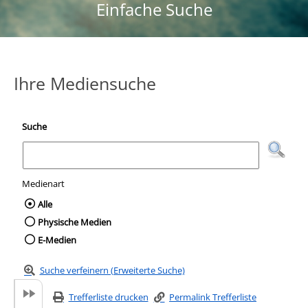
Einfache Suche
Ihre Mediensuche
Suche
Medienart
Wählen Sie die Medienart nach der Sie suc
Alle
Physische Medien
E-Medien
Suche verfeinern (Erweiterte Suche)
Trefferliste drucken
Permalink Trefferliste