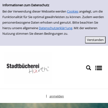
Einfache Suche
zur Navigation springen
zum Inhalt springen
Zu den Suchfiltern springen
Zur Trefferliste springen
Informationen zum Datenschutz
Bei der Verwendung dieser Webseite werden
Cookies
angelegt, um die
Funktionalität für Sie optimal gewährleisten zu können. Zudem werden
personenbezogene Daten erhoben und genutzt. Bitte beachten Sie
hierzu unsere allgemeine
Datenschutzerklär1ung
. Mit der weiteren
Nutzung stimmen Sie diesen Bedingungen zu.
anmelden
|
Sprache auswählen